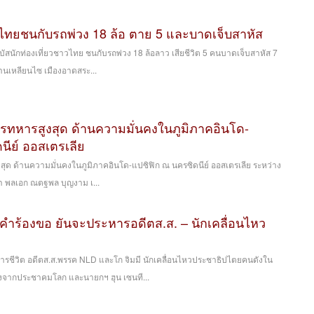
ยวไทยชนกับรถพ่วง 18 ล้อ ตาย 5 และบาดเจ็บสาหัส
ถบัสนักท่องเที่ยวชาวไทย ชนกับรถพ่วง 18 ล้อลาว เสียชีวิต 5 คนบาดเจ็บสาหัส 7
้านเหลียนไซ เมืองอาดสระ...
ารทหารสูงสุด ด้านความมั่นคงในภูมิภาคอินโด-
นีย์ ออสเตรเลีย
สุด ด้านความมั่นคงในภูมิภาคอินโด-แปซิฟิก ณ นครซิดนีย์ ออสเตรเลีย ระหว่าง
นมา พลเอก ณตฐพล บุญงาม เ...
คำร้องขอ ยันจะประหารอดีตส.ส. – นักเคลื่อนไหว
รชีวิต อดีตส.ส.พรรค NLD และโก จิมมี นักเคลื่อนไหวประชาธิปไตยคนดังใน
้องจากประชาคมโลก และนายกฯ ฮุน เซนที...