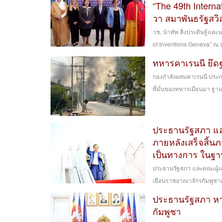
“The 49th Interna
วา สมาพันธรัฐสวิ
วช. นำทัพ สิ่งประดิษฐ์แล
of Inventions Geneva” ณ น
ทหารคาเรนนี ยึด
กองกำลังผสมคาเรนนี ประกอ
ที่มั่นของทหารเมียนมา ฐาน
ประธานรัฐสภา แ
ภายหลังเสร็จสิ้น
เป็นทางการ ในฐ
ประธานรัฐสภา และคณะผู้แ
เยือนราชอาณาจักรกัมพูชา
ประธานรัฐสภา หา
กัมพูชา