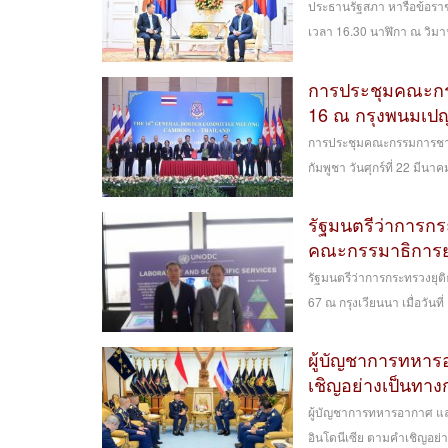
ประธานรัฐสภา หารือข้อราช
เวลา 16.30 นาฬิกา ณ วิมาน
การประชุมคณะกรร
16 ณ กรุงพนมเป
การประชุมคณะกรรมการชายแ
กัมพูชา วันศุกร์ที่ 22 ม
รัฐมนตรีว่าการก
คณะกรรมาธิการยา
รัฐมนตรีว่าการกระทรวงยุ
67 ณ กรุงเวียนนา เมื่อวันที
ผู้บัญชาการทหาร
เชิญอย่างเป็นทางก
ผู้บัญชาการทหารอากาศ แ
อินโดนีเซีย ตามคำเชิญอย่าง