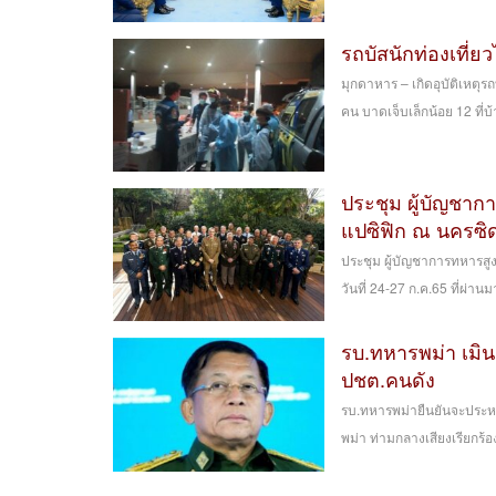
รถบัสนักท่องเที่
มุกดาหาร – เกิดอุบัติเหตุร
คน บาดเจ็บเล็กน้อย 12 ที่บ
ประชุม ผู้บัญชาก
แปซิฟิก ณ นครซิด
ประชุม ผู้บัญชาการทหารสูง
วันที่ 24-27 ก.ค.65 ที่ผ่า
รบ.ทหารพม่า เมิน
ปชต.คนดัง
รบ.ทหารพม่ายืนยันจะประหา
พม่า ท่ามกลางเสียงเรียกร