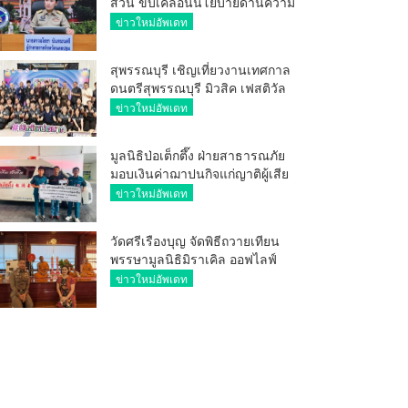
ส่วน ขับเคลื่อนนโยบายด้านความ
มั่นคง ยกระดับการป้องกัน
ข่าวใหม่อัพเดท
อาชญากรรมทางเทคโนโลยี
สุพรรณบุรี เชิญเที่ยวงานเทศกาล
ดนตรีสุพรรณบุรี มิวสิค เฟสติวัล
มันส์ เหน่อมาก
ข่าวใหม่อัพเดท
มูลนิธิป่อเต็กตึ๊ง ฝ่ายสาธารณภัย
มอบเงินค่าฌาปนกิจแก่ญาติผู้เสีย
ชีวิต จากเหตุเพลิงไหม้ โรงเบียร์ ณ
ข่าวใหม่อัพเดท
ลาดพร้าว จำนวน 20,000 บาท
วัดศรีเรืองบุญ จัดพิธีถวายเทียน
พรรษามูลนิธิมิราเคิล ออฟไลฟ์
ประจำปี 2569 พล.ต.ต.ศิริวัฒน์
ข่าวใหม่อัพเดท
ดีพอ ให้เกียรติเป็นประธาน