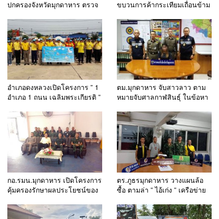
ปกครองจังหวัดมุกดาหาร ตรวจ
ขบวนการค้ากระเทียมเถื่อนข้าม
ยึดกระเทียมแห้งลักลอบหนีภาษี
ชาติ รวบผู้ต้องหาคาเรือพร้อม
7 ตันพร้อมผู้ต้องหา 3 คน
กระเทียมเถื่อนข้ามโขงมาเต็ม
ลำเรือ บริเวณท่าน้ำนาโปใหญ่
อำเภอดงหลวงเปิดโครงการ ” 1
ตม.มุกดาหาร จับสาวลาว ตาม
อำเภอ 1 ถนน เฉลิมพระเกียรติ ”
หมายจับศาลกาฬสินธุ์ ในข้อหา
จิตอาสา 180 คน
” ฟอกเงิน ” ขณะยื่นหนังสือผ่าน
แดนเข้าเมือง ณ สะพาน
มิตรภาพ 2
กอ.รมน.มุกดาหาร เปิดโครงการ
ตร.ภูธรมุกดาหาร วางแผนล้อ
คุ้มครองรักษาผลประโยชน์ของ
ซื้อ ตามล่า ” ไอ้เก่ง ” เครือข่าย
ชาติพื้นที่ชายแดน และการฝึก
ยานรก 974 เม็ด
อบรมอาสาสมัครกิจการพลเรือน