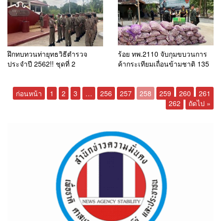
ฝึกทบทวนท่ายุทธวิธีตำรวจ
ร้อย ทพ.2110 จับกุมขบวนการ
ประจำปี​ 2562!! ชุดที่​ 2
ค้ากระเทียมเถื่อนข้ามชาติ 135
กระสอบ 2,700 กิโลกรัม ผู้
ต้องหา 1 คน พร้อมรถยนต์
ก่อนหน้า
1
2
3
…
256
กระบะบรรทุก
257
258
259
260
261
262
ถัดไป »