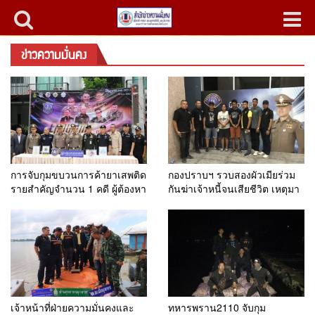
ข่าวความมั่นคง
การจับกุมขบวนการค้ายาเสพติด
กอง​ปราบ​ฯ​ รวบสองผัวเมียร่วม
รายสำคัญจำนวน 1 คดี ผู้ต้องหา
กันฆ่าเจ้าหนี้จนเสียชีวิต เหตุมา
1 คน วันจันทร์ที่ 13 พฤษภาคม
จากไม่พอใจที่มาทวงเงินแค่ 300
พ.ศ.2562 เวลา 10.00 น.
บาท
เจ้าหน้าที่ฝ่ายความมั่นคงและ
ทหารพราน2110 จับกุม