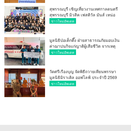
สุพรรณบุรี เชิญเที่ยวงานเทศกาลดนตรี
สุพรรณบุรี มิวสิค เฟสติวัล มันส์ เหน่อ
มาก
ข่าวใหม่อัพเดท
มูลนิธิป่อเต็กตึ๊ง ฝ่ายสาธารณภัยมอบเงิน
ค่าฌาปนกิจแก่ญาติผู้เสียชีวิต จากเหตุ
เพลิงไหม้ โรงเบียร์ ณ ลาดพร้าว จำนวน
ข่าวใหม่อัพเดท
20,000 บาท
วัดศรีเรืองบุญ จัดพิธีถวายเทียนพรรษา
มูลนิธิมิราเคิล ออฟไลฟ์ ประจำปี 2569
พล.ต.ต.ศิริวัฒน์ ดีพอ ให้เกียรติเป็น
ข่าวใหม่อัพเดท
ประธาน