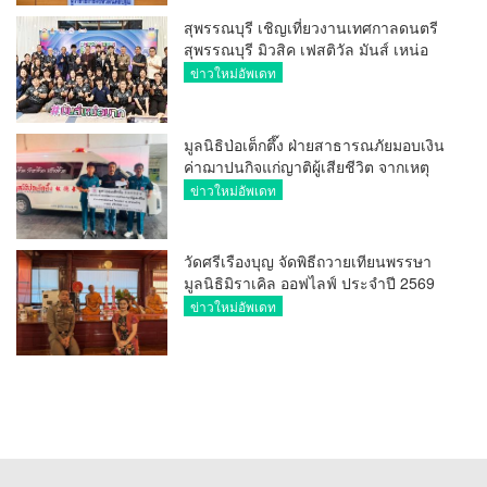
สุพรรณบุรี เชิญเที่ยวงานเทศกาลดนตรี
สุพรรณบุรี มิวสิค เฟสติวัล มันส์ เหน่อ
มาก
ข่าวใหม่อัพเดท
มูลนิธิป่อเต็กตึ๊ง ฝ่ายสาธารณภัยมอบเงิน
ค่าฌาปนกิจแก่ญาติผู้เสียชีวิต จากเหตุ
เพลิงไหม้ โรงเบียร์ ณ ลาดพร้าว จำนวน
ข่าวใหม่อัพเดท
20,000 บาท
วัดศรีเรืองบุญ จัดพิธีถวายเทียนพรรษา
มูลนิธิมิราเคิล ออฟไลฟ์ ประจำปี 2569
พล.ต.ต.ศิริวัฒน์ ดีพอ ให้เกียรติเป็น
ข่าวใหม่อัพเดท
ประธาน