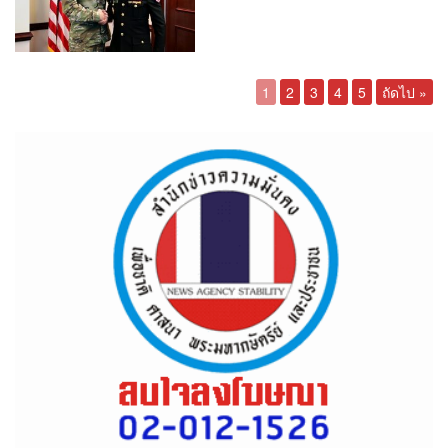
1
2
3
4
5
ถัดไป »