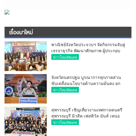
เรื่องมาใหม่
พาณิชย์จังหวัดประจวบฯ จัดกิจกรรมจับคู่
เจรจาธุรกิจ พัฒนาศักยภาพ ผู้ประกอบ
การ ขยายช่องทางการค้า สู่การค้า
ข่าวใหม่อัพเดท
ระหว่างประเทศ
จังหวัดนครปฐม บูรณาการทุกภาคส่วน
ขับเคลื่อนนโยบายด้านความมั่นคง ยก
ระดับการป้องกันอาชญากรรมทาง
ข่าวใหม่อัพเดท
เทคโนโลยี
สุพรรณบุรี เชิญเที่ยวงานเทศกาลดนตรี
สุพรรณบุรี มิวสิค เฟสติวัล มันส์ เหน่อ
มาก
ข่าวใหม่อัพเดท