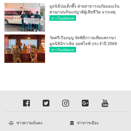
มูลนิธิป่อเต็กตึ๊ง ฝ่ายสาธารณภัยมอบเงิน
ค่าฌาปนกิจแก่ญาติผู้เสียชีวิต จากเหตุ
เพลิงไหม้ โรงเบียร์ ณ ลาดพร้าว จำนวน
ข่าวใหม่อัพเดท
20,000 บาท
วัดศรีเรืองบุญ จัดพิธีถวายเทียนพรรษา
มูลนิธิมิราเคิล ออฟไลฟ์ ประจำปี 2569
พล.ต.ต.ศิริวัฒน์ ดีพอ ให้เกียรติเป็น
ข่าวใหม่อัพเดท
ประธาน
ข่าวความมั่นคง
ข่าวการเมือง