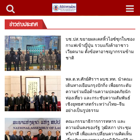
ข่าวต่างประเทศ
บช.ปส.ขยายผลเคสหิ้วไอซ์ซุกในซอง
กาแฟเข้าญี่ปุ่น รวบแก๊งค้ายาชาว
เวียดนาม ตั้งข้อหาอาชญากรรมข้าม
ชาติ
พล.ต.ท.ศักย์ศิราฯ ผบช.ทท. นำคณะ
เดินทางเยือนกรุงปักกิ่ง เพื่อยกระดับ
ความร่วมมือด้านความปลอดภัยนัก
ท่องเที่ยว และกระชับความสัมพันธ์
เชิงยุทธศาสตร์ระหว่างไทย–จีน
อย่างเป็นรูปธรรม
คณะกรรมาธิการการทหาร และ
ความมั่นคงของรัฐ วุฒิสภา ประชุม
ทวิภาคี เพื่อแลกเปลี่ยนความคิดเห็น
เกี่ยวกับบทบาทของฝ่ายนิติบัญญัติ ณ