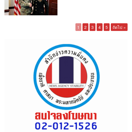
1
2
3
4
5
ถัดไป »