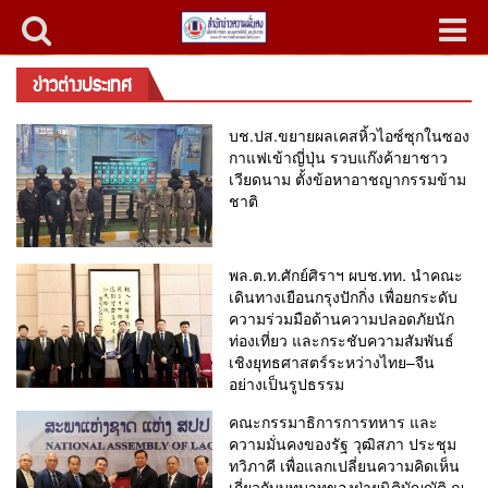
ข่าวต่างประเทศ
บช.ปส.ขยายผลเคสหิ้วไอซ์ซุกในซอง
กาแฟเข้าญี่ปุ่น รวบแก๊งค้ายาชาว
เวียดนาม ตั้งข้อหาอาชญากรรมข้าม
ชาติ
พล.ต.ท.ศักย์ศิราฯ ผบช.ทท. นำคณะ
เดินทางเยือนกรุงปักกิ่ง เพื่อยกระดับ
ความร่วมมือด้านความปลอดภัยนัก
ท่องเที่ยว และกระชับความสัมพันธ์
เชิงยุทธศาสตร์ระหว่างไทย–จีน
อย่างเป็นรูปธรรม
คณะกรรมาธิการการทหาร และ
ความมั่นคงของรัฐ วุฒิสภา ประชุม
ทวิภาคี เพื่อแลกเปลี่ยนความคิดเห็น
เกี่ยวกับบทบาทของฝ่ายนิติบัญญัติ ณ