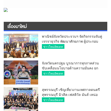
เรื่องมาใหม่
พาณิชย์จังหวัดประจวบฯ จัดกิจกรรมจับคู่
เจรจาธุรกิจ พัฒนาศักยภาพ ผู้ประกอบ
การ ขยายช่องทางการค้า สู่การค้า
ข่าวใหม่อัพเดท
ระหว่างประเทศ
จังหวัดนครปฐม บูรณาการทุกภาคส่วน
ขับเคลื่อนนโยบายด้านความมั่นคง ยก
ระดับการป้องกันอาชญากรรมทาง
ข่าวใหม่อัพเดท
เทคโนโลยี
สุพรรณบุรี เชิญเที่ยวงานเทศกาลดนตรี
สุพรรณบุรี มิวสิค เฟสติวัล มันส์ เหน่อ
มาก
ข่าวใหม่อัพเดท