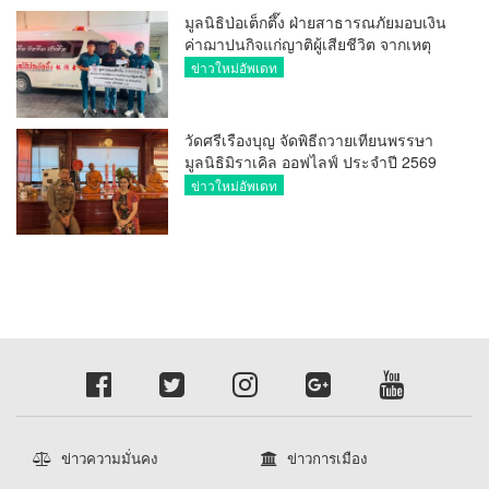
มูลนิธิป่อเต็กตึ๊ง ฝ่ายสาธารณภัยมอบเงิน
ค่าฌาปนกิจแก่ญาติผู้เสียชีวิต จากเหตุ
เพลิงไหม้ โรงเบียร์ ณ ลาดพร้าว จำนวน
ข่าวใหม่อัพเดท
20,000 บาท
วัดศรีเรืองบุญ จัดพิธีถวายเทียนพรรษา
มูลนิธิมิราเคิล ออฟไลฟ์ ประจำปี 2569
พล.ต.ต.ศิริวัฒน์ ดีพอ ให้เกียรติเป็น
ข่าวใหม่อัพเดท
ประธาน
ข่าวความมั่นคง
ข่าวการเมือง