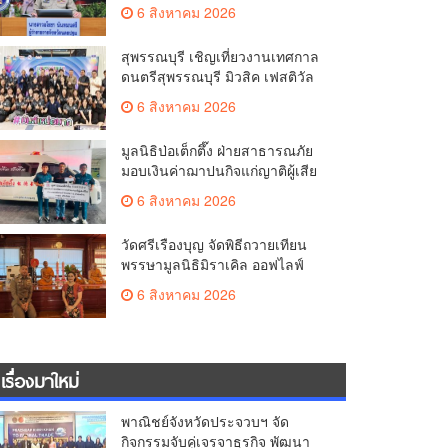
มั่นคง ยกระดับการป้องกัน
6 สิงหาคม 2026
อาชญากรรมทางเทคโนโลยี
สุพรรณบุรี เชิญเที่ยวงานเทศกาล
ดนตรีสุพรรณบุรี มิวสิค เฟสติวัล
มันส์ เหน่อมาก
6 สิงหาคม 2026
มูลนิธิป่อเต็กตึ๊ง ฝ่ายสาธารณภัย
มอบเงินค่าฌาปนกิจแก่ญาติผู้เสีย
ชีวิต จากเหตุเพลิงไหม้ โรงเบียร์ ณ
6 สิงหาคม 2026
ลาดพร้าว จำนวน 20,000 บาท
วัดศรีเรืองบุญ จัดพิธีถวายเทียน
พรรษามูลนิธิมิราเคิล ออฟไลฟ์
ประจำปี 2569 พล.ต.ต.ศิริวัฒน์
6 สิงหาคม 2026
ดีพอ ให้เกียรติเป็นประธาน
เรื่องมาใหม่
พาณิชย์จังหวัดประจวบฯ จัด
กิจกรรมจับคู่เจรจาธุรกิจ พัฒนา