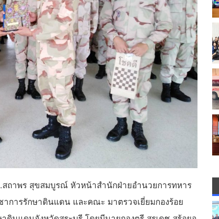
.ดร.สถาพร สุขสมบูรณ์ หัวหน้าสำนักฝ่ายอำนวยการทหาร
ชาการรักษาดินแดน และคณะ มาตรวจเยี่ยมกองร้อย
ดินแดนจังหวัดสระบุรี โดยมีนายกองตรี สุรเดช​ สร้อยอุ