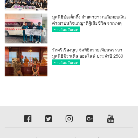
มูลนิธิป่อเต็กตึ๊ง ฝ่ายสาธารณภัยมอบเงิน
ค่าฌาปนกิจแก่ญาติผู้เสียชีวิต จากเหตุ
เพลิงไหม้ โรงเบียร์ ณ ลาดพร้าว จำนวน
ข่าวใหม่อัพเดท
20,000 บาท
วัดศรีเรืองบุญ จัดพิธีถวายเทียนพรรษา
มูลนิธิมิราเคิล ออฟไลฟ์ ประจำปี 2569
พล.ต.ต.ศิริวัฒน์ ดีพอ ให้เกียรติเป็น
ข่าวใหม่อัพเดท
ประธาน