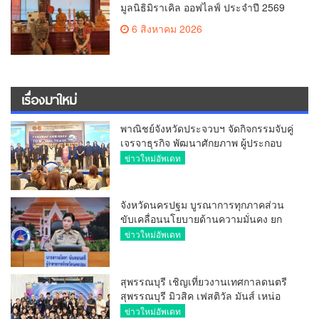
มูลนิธิมิราเคิล ออฟไลฟ์ ประจำปี 2569
พล.ต.ต.ศิริวัฒน์ ดีพอ ให้เกียรติเป็น
6 สิงหาคม 2026
ประธาน
เรื่องมาใหม่
พาณิชย์จังหวัดประจวบฯ จัดกิจกรรมจับคู่
เจรจาธุรกิจ พัฒนาศักยภาพ ผู้ประกอบ
การ ขยายช่องทางการค้า สู่การค้า
ข่าวใหม่อัพเดท
ระหว่างประเทศ
จังหวัดนครปฐม บูรณาการทุกภาคส่วน
ขับเคลื่อนนโยบายด้านความมั่นคง ยก
ระดับการป้องกันอาชญากรรมทาง
ข่าวใหม่อัพเดท
เทคโนโลยี
สุพรรณบุรี เชิญเที่ยวงานเทศกาลดนตรี
สุพรรณบุรี มิวสิค เฟสติวัล มันส์ เหน่อ
มาก
ข่าวใหม่อัพเดท