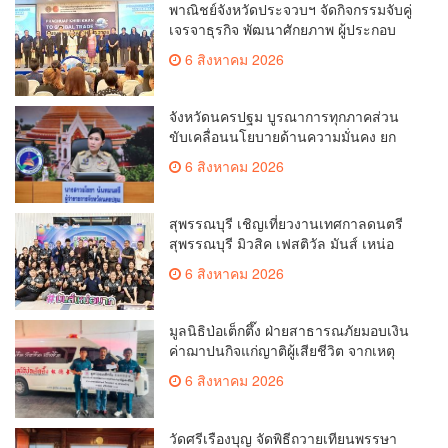
พาณิชย์จังหวัดประจวบฯ จัดกิจกรรมจับคู่
เจรจาธุรกิจ พัฒนาศักยภาพ ผู้ประกอบ
การ ขยายช่องทางการค้า สู่การค้า
6 สิงหาคม 2026
ระหว่างประเทศ
จังหวัดนครปฐม บูรณาการทุกภาคส่วน
ขับเคลื่อนนโยบายด้านความมั่นคง ยก
ระดับการป้องกันอาชญากรรมทาง
6 สิงหาคม 2026
เทคโนโลยี
สุพรรณบุรี เชิญเที่ยวงานเทศกาลดนตรี
สุพรรณบุรี มิวสิค เฟสติวัล มันส์ เหน่อ
มาก
6 สิงหาคม 2026
มูลนิธิป่อเต็กตึ๊ง ฝ่ายสาธารณภัยมอบเงิน
ค่าฌาปนกิจแก่ญาติผู้เสียชีวิต จากเหตุ
เพลิงไหม้ โรงเบียร์ ณ ลาดพร้าว จำนวน
6 สิงหาคม 2026
20,000 บาท
วัดศรีเรืองบุญ จัดพิธีถวายเทียนพรรษา