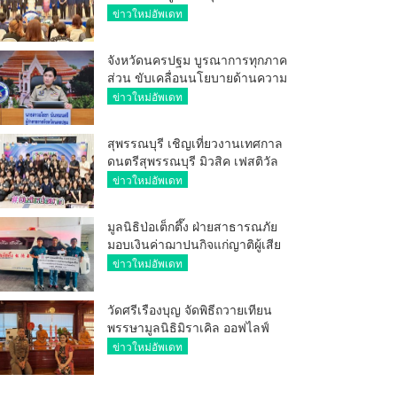
ศักยภาพ ผู้ประกอบการ ขยายช่อง
ข่าวใหม่อัพเดท
ทางการค้า สู่การค้าระหว่าง
ประเทศ
จังหวัดนครปฐม บูรณาการทุกภาค
ส่วน ขับเคลื่อนนโยบายด้านความ
มั่นคง ยกระดับการป้องกัน
ข่าวใหม่อัพเดท
อาชญากรรมทางเทคโนโลยี
สุพรรณบุรี เชิญเที่ยวงานเทศกาล
ดนตรีสุพรรณบุรี มิวสิค เฟสติวัล
มันส์ เหน่อมาก
ข่าวใหม่อัพเดท
มูลนิธิป่อเต็กตึ๊ง ฝ่ายสาธารณภัย
มอบเงินค่าฌาปนกิจแก่ญาติผู้เสีย
ชีวิต จากเหตุเพลิงไหม้ โรงเบียร์ ณ
ข่าวใหม่อัพเดท
ลาดพร้าว จำนวน 20,000 บาท
วัดศรีเรืองบุญ จัดพิธีถวายเทียน
พรรษามูลนิธิมิราเคิล ออฟไลฟ์
ประจำปี 2569 พล.ต.ต.ศิริวัฒน์
ข่าวใหม่อัพเดท
ดีพอ ให้เกียรติเป็นประธาน