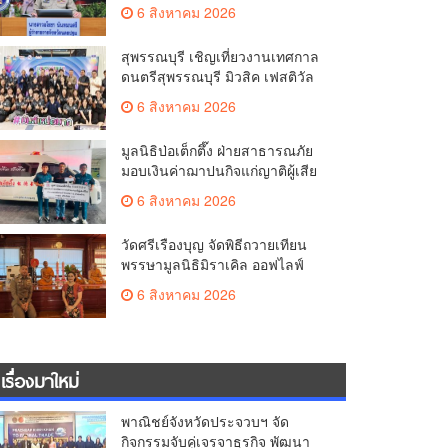
มั่นคง ยกระดับการป้องกัน
6 สิงหาคม 2026
อาชญากรรมทางเทคโนโลยี
สุพรรณบุรี เชิญเที่ยวงานเทศกาล
ดนตรีสุพรรณบุรี มิวสิค เฟสติวัล
มันส์ เหน่อมาก
6 สิงหาคม 2026
มูลนิธิป่อเต็กตึ๊ง ฝ่ายสาธารณภัย
มอบเงินค่าฌาปนกิจแก่ญาติผู้เสีย
ชีวิต จากเหตุเพลิงไหม้ โรงเบียร์ ณ
6 สิงหาคม 2026
ลาดพร้าว จำนวน 20,000 บาท
วัดศรีเรืองบุญ จัดพิธีถวายเทียน
พรรษามูลนิธิมิราเคิล ออฟไลฟ์
ประจำปี 2569 พล.ต.ต.ศิริวัฒน์
6 สิงหาคม 2026
ดีพอ ให้เกียรติเป็นประธาน
เรื่องมาใหม่
พาณิชย์จังหวัดประจวบฯ จัด
กิจกรรมจับคู่เจรจาธุรกิจ พัฒนา