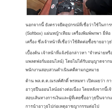
นอกจากนี้ ยังตรวจยึดอุปกรณ์ที่เชื่อว่าใช้ในก
(Softbox) แผ่นหญ้าเทียม เครื่องพิมพ์พกพา ยี่ห
เครื่อง ซึ่งเจ้าหน้าที่เชื่อว่าใช้ติดต่อซื้อขาย
เบื้องต้น เจ้าหน้าที่แจ้งข้อกล่าวหา “จำหน่าย
แพลตฟอร์มออนไลน์) โดยไม่ได้รับอนุญาตจากนา
พนักงานสอบสวนดำเนินคดีตามกฎหมาย
ด้าน พล.ต.ต.ณรงค์ศักดิ์ พรหมทา เปิดเผยว่า กา
อาวุธปืนออนไลน์อย่างต่อเนื่อง โดยหลังจากนี้เ
สอบเส้นทางการเงินและผู้ที่เคยซื้ออาวุธปืนจาก
การนำอาวุธไปก่อเหตุอาชญากรรมต่อไป