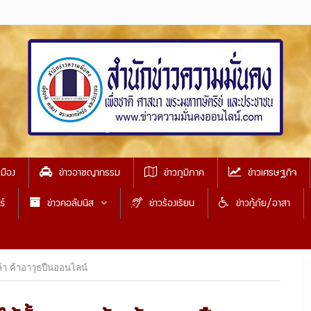
เมือง
ข่าวอาชญากรรม
ข่าวภูมิภาค
ข่าวเศรษฐกิจ
ธ์
ข่าวคอลัมนิส
ข่าวร้องเรียน
ข่าวกู้ภัย/อาสา
้า ค้าอาวุธปืนออนไลน์