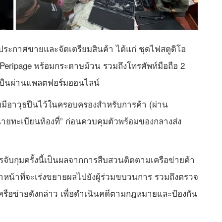
ารประกาศขายและจัดเตรียมสินค้า ได้แก่ ชุดไฟสตูดิโอ
้อ Peripage พร้อมกระดาษม้วน รวมถึงโทรศัพท์มือถือ 2
อาวุธปืนผ่านแพลตฟอร์มออนไลน์
หรือมีอาวุธปืนไว้ในครอบครองสำหรับการค้า (ผ่าน
ยทะเบียนท้องที่” ก่อนควบคุมตัวพร้อมของกลางส่ง
รจับกุมครั้งนี้เป็นผลจากการสืบสวนติดตามเครือข่ายค้า
จ้าหน้าที่จะเร่งขยายผลไปยังผู้ร่วมขบวนการ รวมถึงตรวจ
เครือข่ายดังกล่าว เพื่อดำเนินคดีตามกฎหมายและป้องกัน