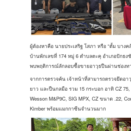
ผู้ต้องหาคือ นายประเสริฐ โสภา หรือ “ตั้ม บางค
บ้านพักเลขที่ 174 หมู่ 6 ตำบลตะคุ อำเภอปักธง
พบพฤติการณ์ลักลอบซื้อขายอาวุธปืนผ่านช่องท
จากการตรวจค้น เจ้าหน้าที่สามารถตรวจยึดอาวุธป
ยาว และปืนกลมือ รวม 15 กระบอก อาทิ CZ 75, 
Wesson M&P9C, SIG MPX, CZ ขนาด .22, Co
Kimber พร้อมแมกกาซีนจำนวนมาก