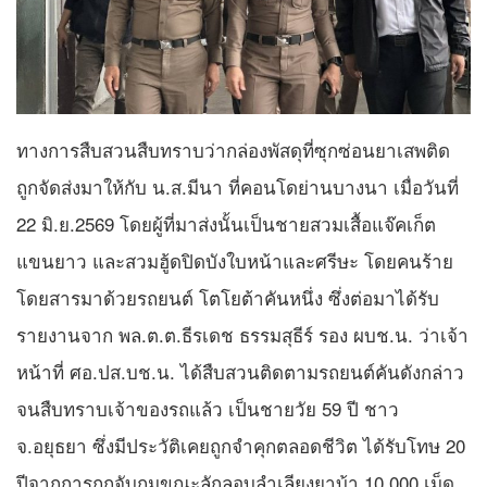
ทางการสืบสวนสืบทราบว่ากล่องพัสดุที่ซุกซ่อนยาเสพติด
ถูกจัดส่งมาให้กับ น.ส.มีนา ที่คอนโดย่านบางนา เมื่อวันที่
22 มิ.ย.2569 โดยผู้ที่มาส่งนั้นเป็นชายสวมเสื้อแจ๊คเก็ต
แขนยาว และสวมฮู้ดปิดบังใบหน้าและศรีษะ โดยคนร้าย
โดยสารมาด้วยรถยนต์ โตโยต้าคันหนึ่ง ซึ่งต่อมาได้รับ
รายงานจาก พล.ต.ต.ธีรเดช ธรรมสุธีร์ รอง ผบช.น. ว่าเจ้า
หน้าที่ ศอ.ปส.บช.น. ได้สืบสวนติดตามรถยนต์คันดังกล่าว
จนสืบทราบเจ้าของรถแล้ว เป็นชายวัย 59 ปี ชาว
จ.อยุธยา ซึ่งมีประวัติเคยถูกจำคุกตลอดชีวิต ได้รับโทษ 20
ปีจากการถูกจับกุมขณะลักลอบลำเลียงยาบ้า 10,000 เม็ด