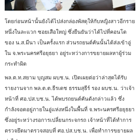
โดยก่อนหน้านั้นยังได้ไปส่งกล่องพัสดุให้กับหญิงสาวอีกราย
หนึ่งในละแวก ซอยเสือใหญ่ ซึ่งยืนยันว่าได้ไปที่คอนโด
ของ น.ส.มีนา เป็นครั้งแรก ส่วนรถยนต์คันนั้นได้ส่งเข้าอู่
ใน จ.พระนครศรีอยุธยา อยู่ระหว่างการขยายผลหาผู้ร่วม
กระทำผิด
พล.ต.ท.สยาม บุญสม ผบช.น. เปิดเผยต่อว่าล่าสุดได้รับ
รายงานจาก พล.ต.ต.ธีรเดช ธรรมสุธีร์ รอง ผบช.น. ว่าเจ้า
หน้าที่ ศอ.ปส.บช.น. ได้พบรถยนต์คันดังกล่าวแล้ว ซึ่ง
กำลังจอดอยู่ภายในอู่แห่งหนึ่งในพื้นที่ จ.พระนครศรีอยุธยา
ซึ่งอยู่ระหว่างรอการเปลี่ยนกระจกรถ เจ้าหน้าที่ได้ทำการ
ตรวจยึดมาตรวจสอบที่ ศอ.ปส.บช.น. เพื่อทำการขยายผล