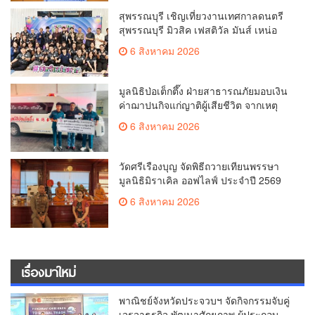
สุพรรณบุรี เชิญเที่ยวงานเทศกาลดนตรี
สุพรรณบุรี มิวสิค เฟสติวัล มันส์ เหน่อ
มาก
6 สิงหาคม 2026
มูลนิธิป่อเต็กตึ๊ง ฝ่ายสาธารณภัยมอบเงิน
ค่าฌาปนกิจแก่ญาติผู้เสียชีวิต จากเหตุ
เพลิงไหม้ โรงเบียร์ ณ ลาดพร้าว จำนวน
6 สิงหาคม 2026
20,000 บาท
วัดศรีเรืองบุญ จัดพิธีถวายเทียนพรรษา
มูลนิธิมิราเคิล ออฟไลฟ์ ประจำปี 2569
พล.ต.ต.ศิริวัฒน์ ดีพอ ให้เกียรติเป็น
6 สิงหาคม 2026
ประธาน
เรื่องมาใหม่
พาณิชย์จังหวัดประจวบฯ จัดกิจกรรมจับคู่
เจรจาธุรกิจ พัฒนาศักยภาพ ผู้ประกอบ