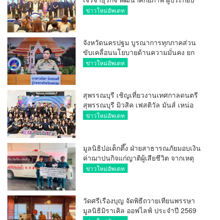
การ ขยายช่องทางการค้า สู่การค้า
ข่าวใหม่อัพเดท
ระหว่างประเทศ
จังหวัดนครปฐม บูรณาการทุกภาคส่วน
ขับเคลื่อนนโยบายด้านความมั่นคง ยก
ระดับการป้องกันอาชญากรรมทาง
ข่าวใหม่อัพเดท
เทคโนโลยี
สุพรรณบุรี เชิญเที่ยวงานเทศกาลดนตรี
สุพรรณบุรี มิวสิค เฟสติวัล มันส์ เหน่อ
มาก
ข่าวใหม่อัพเดท
มูลนิธิป่อเต็กตึ๊ง ฝ่ายสาธารณภัยมอบเงิน
ค่าฌาปนกิจแก่ญาติผู้เสียชีวิต จากเหตุ
เพลิงไหม้ โรงเบียร์ ณ ลาดพร้าว จำนวน
ข่าวใหม่อัพเดท
20,000 บาท
วัดศรีเรืองบุญ จัดพิธีถวายเทียนพรรษา
มูลนิธิมิราเคิล ออฟไลฟ์ ประจำปี 2569
พล.ต.ต.ศิริวัฒน์ ดีพอ ให้เกียรติเป็น