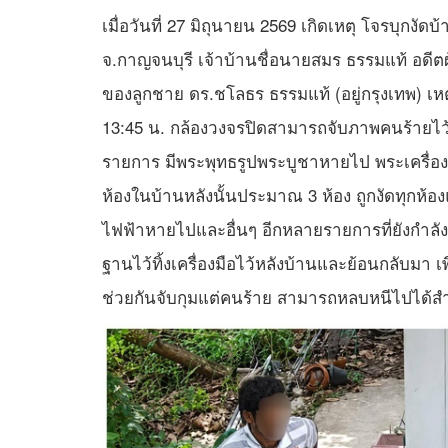
เมื่อวันที่ 27 มิถุนายน 2569 เกิดเหตุ โจรบุกงัดบ้
จ.กาญจนบุรี เจ้าบ้านชื่อนายสมร ธรรมแท้ อดีตผู้
ของลูกชาย ดร.ชโลธร ธรรมแท้ (อยู่กรุงเทพ) เ
13:45 น. กล้องวงจรปิดสามารถจับภาพคนร้ายไว้ได
รายการ มีพระพุทธรูปพระบูชาหายไป พระเครื่อ
ห้องในบ้านหลังนั้นประมาณ 3 ห้อง ถูกงัดทุกห้องและย
ไฟฟ้าหายไปและอื่นๆ อีกหลายรายการที่ยังกำลังหา
ฐานไว้ทิ้งเครื่องมือไว้หลังบ้านและย้อนกลับม
ช่วยกันจับกุมแต่คนร้าย สามารถหลบหนีไปได้สำ