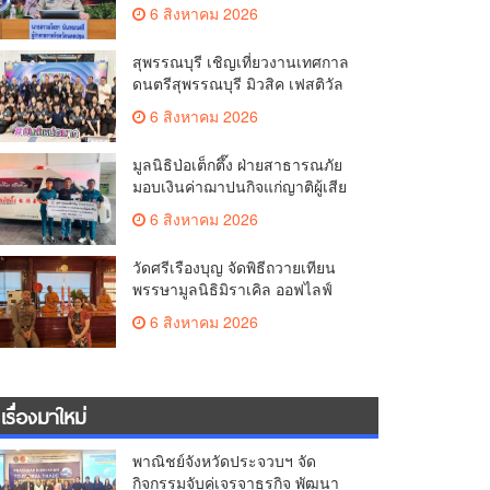
มั่นคง ยกระดับการป้องกัน
6 สิงหาคม 2026
อาชญากรรมทางเทคโนโลยี
สุพรรณบุรี เชิญเที่ยวงานเทศกาล
ดนตรีสุพรรณบุรี มิวสิค เฟสติวัล
มันส์ เหน่อมาก
6 สิงหาคม 2026
มูลนิธิป่อเต็กตึ๊ง ฝ่ายสาธารณภัย
มอบเงินค่าฌาปนกิจแก่ญาติผู้เสีย
ชีวิต จากเหตุเพลิงไหม้ โรงเบียร์ ณ
6 สิงหาคม 2026
ลาดพร้าว จำนวน 20,000 บาท
วัดศรีเรืองบุญ จัดพิธีถวายเทียน
พรรษามูลนิธิมิราเคิล ออฟไลฟ์
ประจำปี 2569 พล.ต.ต.ศิริวัฒน์
6 สิงหาคม 2026
ดีพอ ให้เกียรติเป็นประธาน
เรื่องมาใหม่
พาณิชย์จังหวัดประจวบฯ จัด
กิจกรรมจับคู่เจรจาธุรกิจ พัฒนา