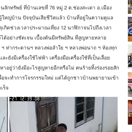
านลักทรัพย์ ที่บ้านเลขที่ 76 หมู่ 2 ต.ช่องสะเดา อ.เมือง
ใหญ่บ้าน ปัจจุบันเสียชีวิตแล้ว บ้านที่อยู่ในความดูแล
หตุเกิดช่วงเวลาประมาณเที่ยง 12 นาฬิกาจนไปถึงเวลา
้อย่างชัดเจน เบื้องต้นมีทรัพย์สิน ที่สูญหายหลาย
ง ฯ ท่ากระดานฯ หลวงพ่อลำใย ฯ หลวงพ่อนาถ ฯ ห้องทุก
ังมีเครื่องใช้ไฟฟ้า เครื่องมือเครื่องใช้ที่เป็นเลื่อย
อยู่ว่ายังมีอะไรสูญหายอีกหรือไม่ คนร้ายทิ้งร่องรอยสัก
า เพื่อจะทำการโจรกรรมใหม่ แต่ได้ถูกชาวบ้านพยายามเข้า
เร็จ