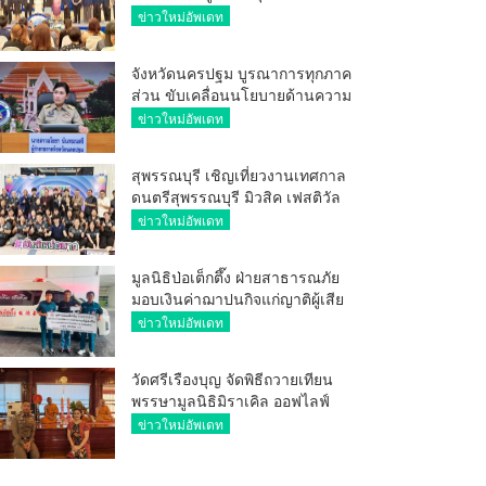
ศักยภาพ ผู้ประกอบการ ขยายช่อง
ข่าวใหม่อัพเดท
ทางการค้า สู่การค้าระหว่าง
ประเทศ
จังหวัดนครปฐม บูรณาการทุกภาค
ส่วน ขับเคลื่อนนโยบายด้านความ
มั่นคง ยกระดับการป้องกัน
ข่าวใหม่อัพเดท
อาชญากรรมทางเทคโนโลยี
สุพรรณบุรี เชิญเที่ยวงานเทศกาล
ดนตรีสุพรรณบุรี มิวสิค เฟสติวัล
มันส์ เหน่อมาก
ข่าวใหม่อัพเดท
มูลนิธิป่อเต็กตึ๊ง ฝ่ายสาธารณภัย
มอบเงินค่าฌาปนกิจแก่ญาติผู้เสีย
ชีวิต จากเหตุเพลิงไหม้ โรงเบียร์ ณ
ข่าวใหม่อัพเดท
ลาดพร้าว จำนวน 20,000 บาท
วัดศรีเรืองบุญ จัดพิธีถวายเทียน
พรรษามูลนิธิมิราเคิล ออฟไลฟ์
ประจำปี 2569 พล.ต.ต.ศิริวัฒน์
ข่าวใหม่อัพเดท
ดีพอ ให้เกียรติเป็นประธาน