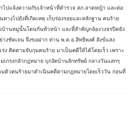
ข้าไปแจ้งความกับเจ้าหน้าที่ตำรวจ สภ.ลาดหญ้า และต่อ
นทางไปยังที่เกิดเหตุ เก็บร่องรอยและหลักฐาน คนร้าย
บ้านหมู่นั้นโดนกันทั่วหน้า และที่สำคัญกล้องวงจรปิดยัง
างชัดเจน จึงขอฝาก ท่าน พ.ต.อ.สิทธิพงศ์ สังข์แสง
ร่ง ติดตามจับกุมคนร้าย มาเป็นคดีให้ได้โดยเร็ว เพราะ
ไม่เกรงกลัวกฎหมาย บุกงัดบ้านลักทรัพย์ กลางวันแสกๆ
ตามตัวคนร้ายมาดำเนินคดีตามกฎหมายโดยเร็ววัน ก่อนที่