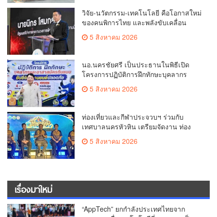
วิจัย-นวัตกรรม-เทคโนโลยี คือโอกาสใหม่
ของคนพิการไทย และพลังขับเคลื่อน
เศรษฐกิจประเทศ
5 สิงหาคม 2026
นอ.นครชัยศรี เป็นประธานในพิธีเปิด
โครงการปฏิบัติการฝึกทักษะบุคลากร
ต้นแบบขับขี่รถจักรยานยนต์ปลอดภัย รุ่น
5 สิงหาคม 2026
ที่ ๑ ณ หอประชุมอำเภอนครชัยศรี
ท่องเที่ยวและกีฬาประจวบฯ ร่วมกับ
เทศบาลนครหัวหิน เตรียมจัดงาน ท่อง
เที่ยวเชิงประวัติศาสตร์จ.ประจวบฯ “ใต้
5 สิงหาคม 2026
ร่มพระบารมี ท่องเที่ยวศรีคีรีขันธ์”
เรื่องมาใหม่
“AppTech” ยกกำลังประเทศไทยจาก