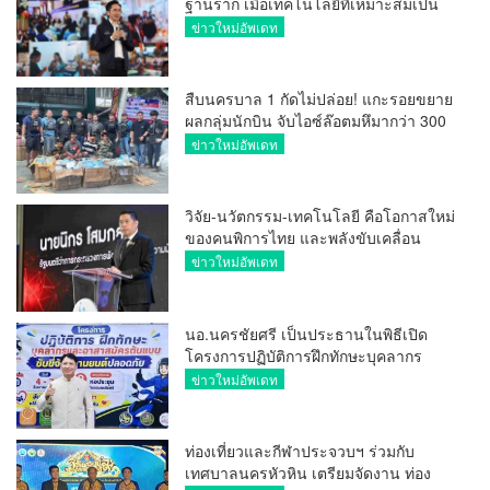
ฐานราก เมื่อเทคโนโลยีที่เหมาะสมเป็น
กลไกยกระดับทุนมนุษย์ หน่วยบริหาร
ข่าวใหม่อัพเดท
จัดการทุนด้านพัฒนาพื้นที่ (บพท.)
สำนักงานเร่งรัดการวิจัยและนวัตกรรม
เพื่อเพิ่มความสามารถการแข่งขันและ
สืบนครบาล 1 กัดไม่ปล่อย! แกะรอยขยาย
การพัฒนาพื้นที่
ผลกลุ่มนักบิน จับไอซ์ล๊อตมหึมากว่า 300
โล ก่อนเข้ากลางกรุง
ข่าวใหม่อัพเดท
วิจัย-นวัตกรรม-เทคโนโลยี คือโอกาสใหม่
ของคนพิการไทย และพลังขับเคลื่อน
เศรษฐกิจประเทศ
ข่าวใหม่อัพเดท
นอ.นครชัยศรี เป็นประธานในพิธีเปิด
โครงการปฏิบัติการฝึกทักษะบุคลากร
ต้นแบบขับขี่รถจักรยานยนต์ปลอดภัย รุ่น
ข่าวใหม่อัพเดท
ที่ ๑ ณ หอประชุมอำเภอนครชัยศรี
ท่องเที่ยวและกีฬาประจวบฯ ร่วมกับ
เทศบาลนครหัวหิน เตรียมจัดงาน ท่อง