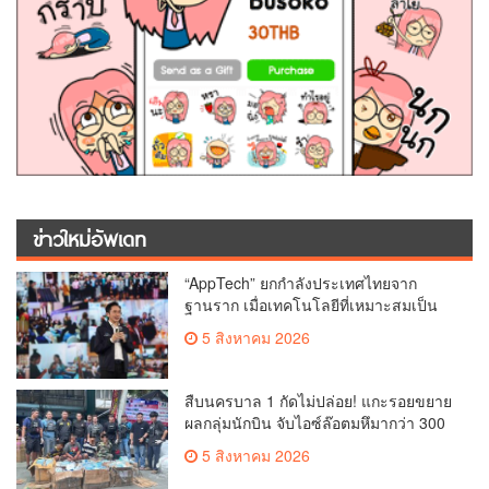
ข่าวใหม่อัพเดท
“AppTech” ยกกำลังประเทศไทยจาก
ฐานราก เมื่อเทคโนโลยีที่เหมาะสมเป็น
กลไกยกระดับทุนมนุษย์ หน่วยบริหาร
5 สิงหาคม 2026
จัดการทุนด้านพัฒนาพื้นที่ (บพท.)
สำนักงานเร่งรัดการวิจัยและนวัตกรรม
เพื่อเพิ่มความสามารถการแข่งขันและ
สืบนครบาล 1 กัดไม่ปล่อย! แกะรอยขยาย
การพัฒนาพื้นที่
ผลกลุ่มนักบิน จับไอซ์ล๊อตมหึมากว่า 300
โล ก่อนเข้ากลางกรุง
5 สิงหาคม 2026