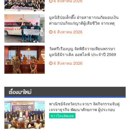
6 สิงหาคม 2026
มูลนิธิป่อเต็กตึ๊ง ฝ่ายสาธารณภัยมอบเงิน
ค่าฌาปนกิจแก่ญาติผู้เสียชีวิต จากเหตุ
เพลิงไหม้ โรงเบียร์ ณ ลาดพร้าว จำนวน
6 สิงหาคม 2026
20,000 บาท
วัดศรีเรืองบุญ จัดพิธีถวายเทียนพรรษา
มูลนิธิมิราเคิล ออฟไลฟ์ ประจำปี 2569
พล.ต.ต.ศิริวัฒน์ ดีพอ ให้เกียรติเป็น
6 สิงหาคม 2026
ประธาน
เรื่องมาใหม่
พาณิชย์จังหวัดประจวบฯ จัดกิจกรรมจับคู่
เจรจาธุรกิจ พัฒนาศักยภาพ ผู้ประกอบ
การ ขยายช่องทางการค้า สู่การค้า
ข่าวใหม่อัพเดท
ระหว่างประเทศ