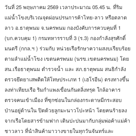
วันที่ 25 พฤษภาคม 2569 เวลาประมาณ 05.45 น. ที่ริม
แม่น้ำโขงบริเวณจุดผ่อนปรนการค้าไทย-ลาว หรือตลาด
ลาว อ.ธาตุพนม จ.นครพนม กองบังคับการควบคุมที่ 1
(บก.ควบคุม 1) กรมทหารราบที่ 3 (ร.3) กองกำลังสุรศักดิ์
มนตรี (กกล.ฯ ) ร่วมกับ หน่วยเรือรักษาความสงบเรียบร้อย
ตามลำแม่น้ำโขง เขตนครพนม (นรข.เขตนครพนม) โดย
สน.เรือธาตุพนม ตำรวจน้ำ และ สภ.ธาตุพนม สนธิกำลัง
ตรวจยึดยาเสพติดให้โทษประเภท 1 (เฮโรอีน) ตรงทางขึ้น
ลงท่าเทียบเรือ ริมกำแพงเขื่อนกันตลิ่งทรุด ใกล้อาคาร
ตรวจคนเข้าเมือง ที่ซุกซ่อนในกล่องกระดาษมีกระสอบ
ป่านอยู่ด้านใน ปิดด้วยลูกมะนาวโปะหน้า โดยคนร้ายลง
จากเรือโดยสารข้ามฟาก เดินปะปนมากับกลุ่มพ่อค้าแม่ค้า
ชาวลาว ที่นำสินค้ามาวางขายในทุกวันจันทร์และ