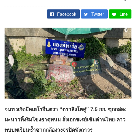
Facebook
Twitter
Line
จนท สกัดยึดเฮโรอีนตรา “ตราสิงโตคู่” 7.5 กก. ซุกกล่อง
มะนาวทิ้งริมโขงธาตุพนม สั่งเอกซเรย์เข้มด่านไทย-ลาว
พบบทเรียนซ้ำซากกล้องวงจรปิดพังถาวร