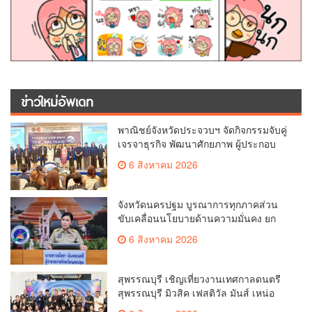
ข่าวใหม่อัพเดท
พาณิชย์จังหวัดประจวบฯ จัดกิจกรรมจับคู่
เจรจาธุรกิจ พัฒนาศักยภาพ ผู้ประกอบ
การ ขยายช่องทางการค้า สู่การค้า
6 สิงหาคม 2026
ระหว่างประเทศ
จังหวัดนครปฐม บูรณาการทุกภาคส่วน
ขับเคลื่อนนโยบายด้านความมั่นคง ยก
ระดับการป้องกันอาชญากรรมทาง
6 สิงหาคม 2026
เทคโนโลยี
สุพรรณบุรี เชิญเที่ยวงานเทศกาลดนตรี
สุพรรณบุรี มิวสิค เฟสติวัล มันส์ เหน่อ
มาก