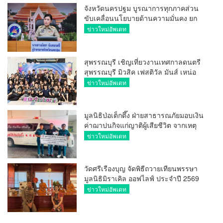
จังหวัดนครปฐม บูรณาการทุกภาคส่วน
ขับเคลื่อนนโยบายด้านความมั่นคง ยก
ระดับการป้องกันอาชญากรรมทาง
ข่าวใหม่อัพเดท
เทคโนโลยี
สุพรรณบุรี เชิญเที่ยวงานเทศกาลดนตรี
สุพรรณบุรี มิวสิค เฟสติวัล มันส์ เหน่อ
มาก
ข่าวใหม่อัพเดท
มูลนิธิป่อเต็กตึ๊ง ฝ่ายสาธารณภัยมอบเงิน
ค่าฌาปนกิจแก่ญาติผู้เสียชีวิต จากเหตุ
เพลิงไหม้ โรงเบียร์ ณ ลาดพร้าว จำนวน
ข่าวใหม่อัพเดท
20,000 บาท
วัดศรีเรืองบุญ จัดพิธีถวายเทียนพรรษา
มูลนิธิมิราเคิล ออฟไลฟ์ ประจำปี 2569
พล.ต.ต.ศิริวัฒน์ ดีพอ ให้เกียรติเป็น
ข่าวใหม่อัพเดท
ประธาน