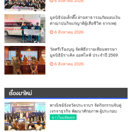
6 สิงหาคม 2026
มูลนิธิป่อเต็กตึ๊ง ฝ่ายสาธารณภัยมอบเงิน
ค่าฌาปนกิจแก่ญาติผู้เสียชีวิต จากเหตุ
เพลิงไหม้ โรงเบียร์ ณ ลาดพร้าว จำนวน
6 สิงหาคม 2026
20,000 บาท
วัดศรีเรืองบุญ จัดพิธีถวายเทียนพรรษา
มูลนิธิมิราเคิล ออฟไลฟ์ ประจำปี 2569
พล.ต.ต.ศิริวัฒน์ ดีพอ ให้เกียรติเป็น
6 สิงหาคม 2026
ประธาน
เรื่องมาใหม่
พาณิชย์จังหวัดประจวบฯ จัดกิจกรรมจับคู่
เจรจาธุรกิจ พัฒนาศักยภาพ ผู้ประกอบ
การ ขยายช่องทางการค้า สู่การค้า
ข่าวใหม่อัพเดท
ระหว่างประเทศ