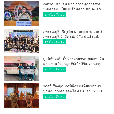
จังหวัดนครปฐม บูรณาการทุกภาคส่วน
ขับเคลื่อนนโยบายด้านความมั่นคง ยก
ระดับการป้องกันอาชญากรรมทาง
ข่าวใหม่อัพเดท
เทคโนโลยี
สุพรรณบุรี เชิญเที่ยวงานเทศกาลดนตรี
สุพรรณบุรี มิวสิค เฟสติวัล มันส์ เหน่อ
มาก
ข่าวใหม่อัพเดท
มูลนิธิป่อเต็กตึ๊ง ฝ่ายสาธารณภัยมอบเงิน
ค่าฌาปนกิจแก่ญาติผู้เสียชีวิต จากเหตุ
เพลิงไหม้ โรงเบียร์ ณ ลาดพร้าว จำนวน
ข่าวใหม่อัพเดท
20,000 บาท
วัดศรีเรืองบุญ จัดพิธีถวายเทียนพรรษา
มูลนิธิมิราเคิล ออฟไลฟ์ ประจำปี 2569
พล.ต.ต.ศิริวัฒน์ ดีพอ ให้เกียรติเป็น
ข่าวใหม่อัพเดท
ประธาน