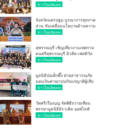
ศักยภาพ ผู้ประกอบการ ขยายช่อง
ข่าวใหม่อัพเดท
ทางการค้า สู่การค้าระหว่าง
ประเทศ
จังหวัดนครปฐม บูรณาการทุกภาค
ส่วน ขับเคลื่อนนโยบายด้านความ
มั่นคง ยกระดับการป้องกัน
ข่าวใหม่อัพเดท
อาชญากรรมทางเทคโนโลยี
สุพรรณบุรี เชิญเที่ยวงานเทศกาล
ดนตรีสุพรรณบุรี มิวสิค เฟสติวัล
มันส์ เหน่อมาก
ข่าวใหม่อัพเดท
มูลนิธิป่อเต็กตึ๊ง ฝ่ายสาธารณภัย
มอบเงินค่าฌาปนกิจแก่ญาติผู้เสีย
ชีวิต จากเหตุเพลิงไหม้ โรงเบียร์ ณ
ข่าวใหม่อัพเดท
ลาดพร้าว จำนวน 20,000 บาท
วัดศรีเรืองบุญ จัดพิธีถวายเทียน
พรรษามูลนิธิมิราเคิล ออฟไลฟ์
ประจำปี 2569 พล.ต.ต.ศิริวัฒน์
ข่าวใหม่อัพเดท
ดีพอ ให้เกียรติเป็นประธาน