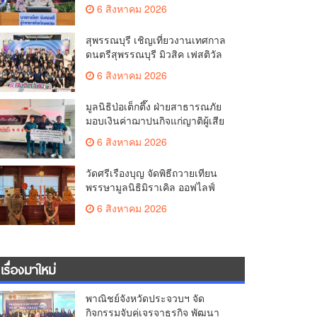
มั่นคง ยกระดับการป้องกัน
6 สิงหาคม 2026
อาชญากรรมทางเทคโนโลยี
สุพรรณบุรี เชิญเที่ยวงานเทศกาล
ดนตรีสุพรรณบุรี มิวสิค เฟสติวัล
มันส์ เหน่อมาก
6 สิงหาคม 2026
มูลนิธิป่อเต็กตึ๊ง ฝ่ายสาธารณภัย
มอบเงินค่าฌาปนกิจแก่ญาติผู้เสีย
ชีวิต จากเหตุเพลิงไหม้ โรงเบียร์ ณ
6 สิงหาคม 2026
ลาดพร้าว จำนวน 20,000 บาท
วัดศรีเรืองบุญ จัดพิธีถวายเทียน
พรรษามูลนิธิมิราเคิล ออฟไลฟ์
ประจำปี 2569 พล.ต.ต.ศิริวัฒน์
6 สิงหาคม 2026
ดีพอ ให้เกียรติเป็นประธาน
เรื่องมาใหม่
พาณิชย์จังหวัดประจวบฯ จัด
กิจกรรมจับคู่เจรจาธุรกิจ พัฒนา