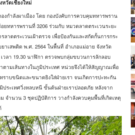
งหวัดเชียงใหม่
กา กองกำลังผาเมือง โดย กองบังคับการควบคุมทหารพราน
กองร้อยทหารพรานที่ 3206 ร่วมกับ หมวดลาดตระเวนระยะ
ารลาดตระเวนเฝ้าตรวจ เพื่อป้องกันและสกัดกั้นการกระ
เสพติด พ.ศ. 2564 ในพื้นที่ อำเภอแม่อาย จังหวัด
569 เวลา 19.30 นาฬิกา ตรวจพบกลุ่มขบวนการลักลอบ
าตามเส้นทางในภูมิประเทศ หน่วยจึงได้ให้สัญญาณเพื่อ
ม่ทราบขนิดและขนาดยิงใส่ฝ่ายเรา จนเกิดการปะทะกัน
ระเทศวิ่งหลบหนี ขั้นต้นฝ่ายเราปลอดภัย หลังจาก
ิม จำนวน 3 ชุดปฏิบัติการ วางกำลังควบคุมพื้นที่เกิดเหตุ
้