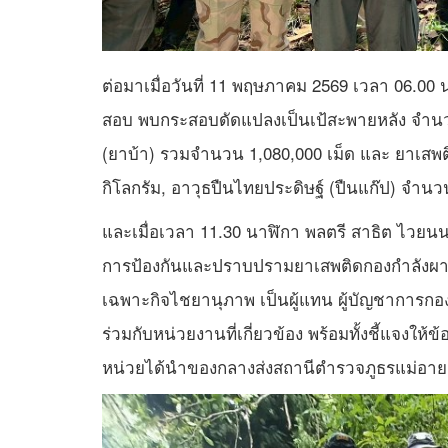
ต่อมาเมื่อวันที่ 11 พฤษภาคม 2569 เวลา 06.00 
สอบ พบกระสอบดัดแปลงเป็นเป้สะพายหลัง จำนว
(ยาบ้า) รวมจำนวน 1,080,000 เม็ด และ ยาเสพต
กิโลกรัม, อาวุธปืนไทยประดิษฐ์ (ปืนแก๊ป) จำ
และเมื่อเวลา 11.30 นาฬิกา พลตรี สาธิต ไวยนนท
การป้องกันและปราบปรามยาเสพติดกองกำลังผาเมื
เฉพาะกิจไชยานุภาพ เป็นผู้แทน ผู้บัญชาการก
ร่วมกับหน่วยงานที่เกี่ยวข้อง พร้อมทั้งชี้แจงให้ข
หน่วยได้นำของกลางส่งสถานีตำรวจภูธรแม่อาย