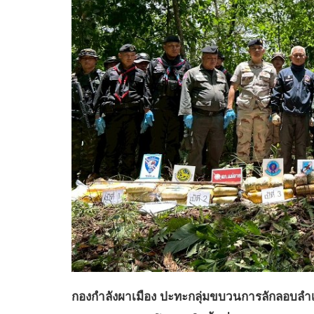
กองกำลังผาเมือง ปะทะกลุ่มขบวนการลักลอบลำเลี