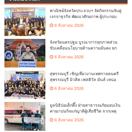
พาณิชย์จังหวัดประจวบฯ จัดกิจกรรมจับคู่
เจรจาธุรกิจ พัฒนาศักยภาพ ผู้ประกอบ
การ ขยายช่องทางการค้า สู่การค้า
6 สิงหาคม 2026
ระหว่างประเทศ
จังหวัดนครปฐม บูรณาการทุกภาคส่วน
ขับเคลื่อนนโยบายด้านความมั่นคง ยก
ระดับการป้องกันอาชญากรรมทาง
6 สิงหาคม 2026
เทคโนโลยี
สุพรรณบุรี เชิญเที่ยวงานเทศกาลดนตรี
สุพรรณบุรี มิวสิค เฟสติวัล มันส์ เหน่อ
มาก
6 สิงหาคม 2026
มูลนิธิป่อเต็กตึ๊ง ฝ่ายสาธารณภัยมอบเงิน
ค่าฌาปนกิจแก่ญาติผู้เสียชีวิต จากเหตุ
เพลิงไหม้ โรงเบียร์ ณ ลาดพร้าว จำนวน
6 สิงหาคม 2026
20,000 บาท