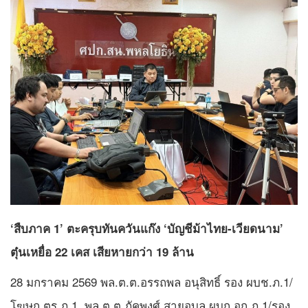
‘สืบภาค 1’ ตะครุบทันควันแก๊ง ‘บัญชีม้าไทย-เวียดนาม’
ตุ๋นเหยื่อ 22 เคส เสียหายกว่า 19 ล้าน
28 มกราคม 2569 พล.ต.ต.อรรถพล อนุสิทธิ์ รอง ผบช.ภ.1/
โฆษก ตร.ภ.1, พล.ต.ต.ภัคพงศ์ สายอุบล ผบก.อก.ภ.1/รอง