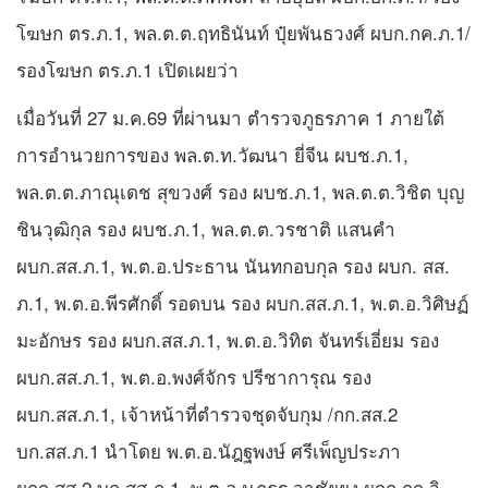
โฆษก ตร.ภ.1, พล.ต.ต.ฤทธินันท์ ปุ๋ยพันธวงศ์ ผบก.กค.ภ.1/
รองโฆษก ตร.ภ.1 เปิดเผยว่า
เมื่อวันที่ 27 ม.ค.69 ที่ผ่านมา ตำรวจภูธรภาค 1 ภายใต้
การอำนวยการของ พล.ต.ท.วัฒนา ยี่จีน ผบช.ภ.1,
พล.ต.ต.ภาณุเดช สุขวงศ์ รอง ผบช.ภ.1, พล.ต.ต.วิชิต บุญ
ชินวุฒิกุล รอง ผบช.ภ.1, พล.ต.ต.วรชาติ แสนคำ
ผบก.สส.ภ.1, พ.ต.อ.ประธาน นันทกอบกุล รอง ผบก. สส.
ภ.1, พ.ต.อ.พีรศักดิ์ รอดบน รอง ผบก.สส.ภ.1, พ.ต.อ.วิศิษฏ์
มะอักษร รอง ผบก.สส.ภ.1, พ.ต.อ.วิทิต จันทร์เอี่ยม รอง
ผบก.สส.ภ.1, พ.ต.อ.พงศ์จักร ปรีชาการุณ รอง
ผบก.สส.ภ.1, เจ้าหน้าที่ตำรวจชุดจับกุม /กก.สส.2
บก.สส.ภ.1 นำโดย พ.ต.อ.นัฎฐพงษ์ ศรีเพ็ญประภา
ผกก.สส.2 บก.สส.ภ.1, พ.ต.อ.นภธร วาชัยยุง ผกก.กก.วิ