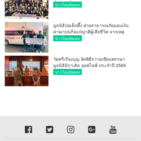
มาก
ข่าวใหม่อัพเดท
มูลนิธิป่อเต็กตึ๊ง ฝ่ายสาธารณภัยมอบเงิน
ค่าฌาปนกิจแก่ญาติผู้เสียชีวิต จากเหตุ
เพลิงไหม้ โรงเบียร์ ณ ลาดพร้าว จำนวน
ข่าวใหม่อัพเดท
20,000 บาท
วัดศรีเรืองบุญ จัดพิธีถวายเทียนพรรษา
มูลนิธิมิราเคิล ออฟไลฟ์ ประจำปี 2569
พล.ต.ต.ศิริวัฒน์ ดีพอ ให้เกียรติเป็น
ข่าวใหม่อัพเดท
ประธาน