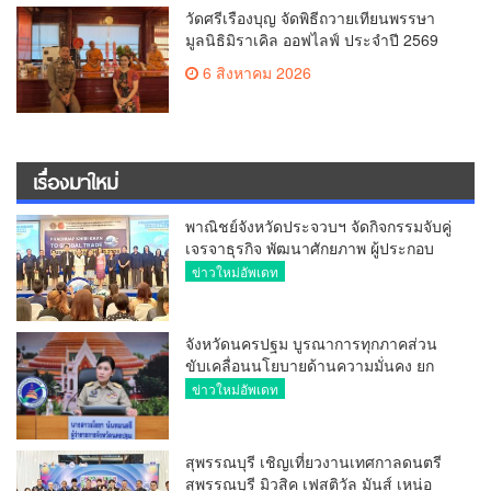
วัดศรีเรืองบุญ จัดพิธีถวายเทียนพรรษา
มูลนิธิมิราเคิล ออฟไลฟ์ ประจำปี 2569
พล.ต.ต.ศิริวัฒน์ ดีพอ ให้เกียรติเป็น
6 สิงหาคม 2026
ประธาน
เรื่องมาใหม่
พาณิชย์จังหวัดประจวบฯ จัดกิจกรรมจับคู่
เจรจาธุรกิจ พัฒนาศักยภาพ ผู้ประกอบ
การ ขยายช่องทางการค้า สู่การค้า
ข่าวใหม่อัพเดท
ระหว่างประเทศ
จังหวัดนครปฐม บูรณาการทุกภาคส่วน
ขับเคลื่อนนโยบายด้านความมั่นคง ยก
ระดับการป้องกันอาชญากรรมทาง
ข่าวใหม่อัพเดท
เทคโนโลยี
สุพรรณบุรี เชิญเที่ยวงานเทศกาลดนตรี
สุพรรณบุรี มิวสิค เฟสติวัล มันส์ เหน่อ