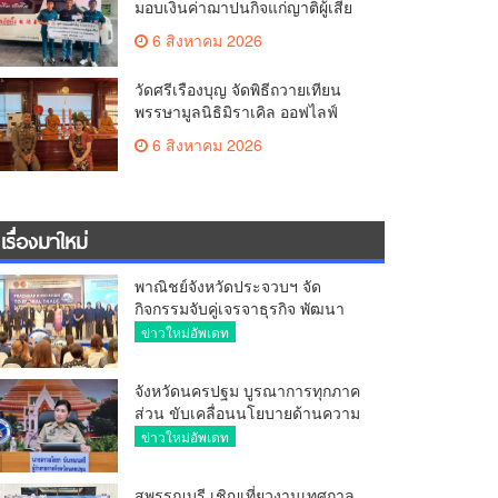
มอบเงินค่าฌาปนกิจแก่ญาติผู้เสีย
ชีวิต จากเหตุเพลิงไหม้ โรงเบียร์ ณ
6 สิงหาคม 2026
ลาดพร้าว จำนวน 20,000 บาท
วัดศรีเรืองบุญ จัดพิธีถวายเทียน
พรรษามูลนิธิมิราเคิล ออฟไลฟ์
ประจำปี 2569 พล.ต.ต.ศิริวัฒน์
6 สิงหาคม 2026
ดีพอ ให้เกียรติเป็นประธาน
เรื่องมาใหม่
พาณิชย์จังหวัดประจวบฯ จัด
กิจกรรมจับคู่เจรจาธุรกิจ พัฒนา
ศักยภาพ ผู้ประกอบการ ขยายช่อง
ข่าวใหม่อัพเดท
ทางการค้า สู่การค้าระหว่าง
ประเทศ
จังหวัดนครปฐม บูรณาการทุกภาค
ส่วน ขับเคลื่อนนโยบายด้านความ
มั่นคง ยกระดับการป้องกัน
ข่าวใหม่อัพเดท
อาชญากรรมทางเทคโนโลยี
สุพรรณบุรี เชิญเที่ยวงานเทศกาล