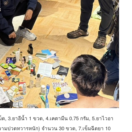
ม็ด, 3.ยาอีน้ำ 1 ขวด, 4.เคตามีน 0.75 กรัม, 5.ยาไวอา
ดความปวดทวารหนัก) จำนวน 30 ขวด, 7.เข็มฉีดยา 10