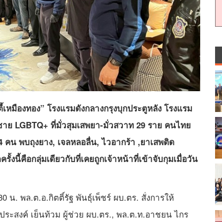
ตี้เหมืองทอง” โรงแรมดังกลางกรุงบุกประตูหลัง โรงแรม
กชาย LGBTQ+ ที่มั่วสุมเสพยา-มั่วสวาท 29 ราย คนไทย
 4 คน พบถุงยาง, เจลหลอลื่น, ไวอากร้า ,ยาเสพติด
ั้งนี้คือกลุ่มเดียวกับที่เคยถูกเจ้าหน้าที่เข้าจับกุมเมื่อวัน
 พล.ต.อ.กิตติ์รัฐ พันธุ์เพ็ชร์ ผบ.ตร. สั่งการให้
ะสงค์ เย็นท้วม ผู้ช่วย ผบ.ตร., พล.ต.ท.อาชยน ไกร