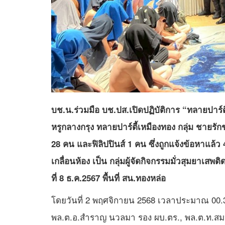
บช.น.ร่วมมือ บช.ปส.เปิดปฏิบัติการ “ทลายปาร์
หรูกลางกรุง ทลายปาร์ตี้เหมืองทอง กลุ่ม ชายรั
28 คน และฟิลิปปินส์ 1 คน ซึ่งถูกแจ้งข้อหาแล้ว
เกลื่อนห้อง เป็น กลุ่มผู้จัดกิจกรรมมั่วสุมยาเสพติดคร
ที่ 8 ธ.ค.2567 พื้นที่ สน.ทองหล่อ
โดยวันที่ 2 พฤศจิกายน 2568 เวลาประมาณ 00.30 น.
พล.ต.อ.สำราญ นวลมา รอง ผบ.ตร., พล.ต.ท.สมปร