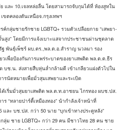
ย และ 10.เจลหล่อลื่น โดยสามารถจับกุมได้ที่ ห้องสูทใน
า เขตคลองตันเหนือจ.กรุงเทพฯ
สวรรค์กลุ่มชายรักชาย LGBTQ+ รวมตัวเปลือยกาย “เสพยา-
ชั้นสูง” โดยมีการแจ้งเบาะแสจากประชาชนผ่านชุดลาด
ฐ พันธุ์เพ็ชร์ ผบ.ตร.,พล.ต.อ.สำราญ นวลมา รอง
่ยวเพื่อป้องกันการแพร่ระบาดของยาเสพติด พล.ต.ต.ธีร
ด บช.น. ส่งสายสืบหุ่นล่ำกล้ามดี เข้าเกลียวแฝงตัวไปใน
รนัดหมายเพื่อมั่วสุมเสพยาและระเบิด
องได้เริ่มมั่วสุมยาเสพติด พล.ต.ท.อาชยน ไกรทอง ผบช.ปส.
าร “ทลายปาร์ตี้เหมืองทอง” นำกำลังเจ้าหน้าที่
 และ บช.ปส. กว่า 50 นาย “บุกเข้าทางประตูหลัง”
 พบกลุ่ม ชาย LGBTQ+ กว่า 29 คน มีชาวไทย 28 คน ชาย