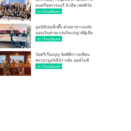
ดนตรีสุพรรณบุรี มิวสิค เฟสติวัล
มันส์ เหน่อมาก
ข่าวใหม่อัพเดท
มูลนิธิป่อเต็กตึ๊ง ฝ่ายสาธารณภัย
มอบเงินค่าฌาปนกิจแก่ญาติผู้เสีย
ชีวิต จากเหตุเพลิงไหม้ โรงเบียร์ ณ
ข่าวใหม่อัพเดท
ลาดพร้าว จำนวน 20,000 บาท
วัดศรีเรืองบุญ จัดพิธีถวายเทียน
พรรษามูลนิธิมิราเคิล ออฟไลฟ์
ประจำปี 2569 พล.ต.ต.ศิริวัฒน์
ข่าวใหม่อัพเดท
ดีพอ ให้เกียรติเป็นประธาน