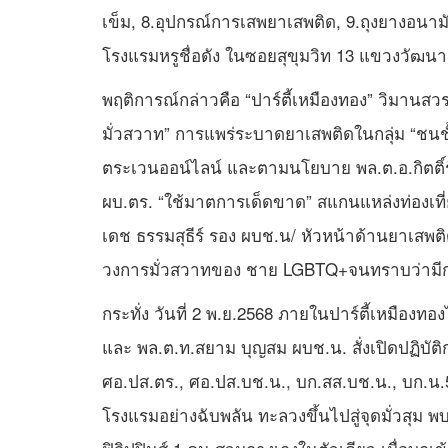
เข็ม, 8.อุปกรณ์การเสพยาเสพติด, 9.ถุงยางอนามั
โรงแรมหรูชื่อดัง ในซอยสุขุมวิท 13 แขวงวัฒน
พฤติการณ์กล่าวคือ “ปาร์ตี้เหมืองทอง” วิมาน
มั่วสวาท” การแพร่ระบาดยาเสพติดในกลุ่ม “ชน
ตระเวนออน์ไลน์ และตามนโยบาย พล.ต.อ.กิตติ์รั
ผบ.ตร. “ใช้มาตการเด็ดขาด” สแกนแหล่งท่องเที
เดช ธรรมสุธีร์ รอง ผบช.น/ หัวหน้าด้านยาเสพติ
วงการมั่วสวาทของ ชาย LGBTQ+จนทราบว่ามีกา
กระทั่ง วันที่ 2 พ.ย.2568 ภายในปาร์ตี้เหมืองท
และ พล.ต.ท.สยาม บุญสม ผบช.น. สั่งเปิดปฏิบัติก
ศอ.ปส.ตร., ศอ.ปส.บช.น., บก.สส.บช.น., บก.น.5
โรงแรมอย่างฉับพลัน ทะลวงขึ้นไปสู่จุดมั่วสุม