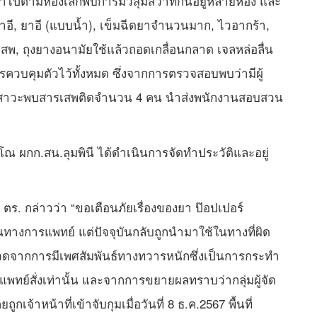
เข้าไปตามห้องเล็กพบการมั่วสุมสวาทกันอยู่หลายห้อง และ
อี, ยาอี (แบบน้ำ), เข็มฉีดยาจำนวนมาก, ไวอากร้า,
สพ, ถุงยางอนามัยใช้แล้วถอดเกลื่อนกลาด เจลหล่อลื่น
รควบคุมตัวไว้ทั้งหมด ซึ่งจากการตรวจสอบพบว่ามีผู้
สาวะพบสารเสพติดจำนวน 4 คน นำส่งพนักงานสอบสวน
โณ ผกก.สน.ลุมพินี ได้ดำเนินการจัดทำประวัติและอยู่
ตร. กล่าวว่า “ขอเตือนภัยเรื่องของยา ป๊อปเปอร์
ในทางการแพทย์ แต่ปัจจุบันกลับถูกนำมาใช้ในทางที่ผิด
วดจากการมีเพศสัมพันธ์ทางทวารหนักซึ่งเป็นการกระทำ
แพทย์สั่งเท่านั้น และจากการขยายผลทราบว่ากลุ่มผู้จัด
ถูกเจ้าหน้าที่เข้าจับกุมเมื่อวันที่ 8 ธ.ค.2567 พื้นที่