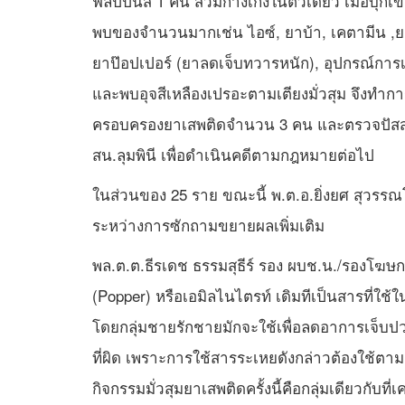
ฟิลิปปินส์ 1 คน สวมกางเกงในตัวเดียว เมื่อบุก
พบของจำนวนมากเช่น ไอซ์, ยาบ้า, เคตามีน ,ยา
ยาป๊อปเปอร์ (ยาลดเจ็บทวารหนัก), อุปกรณ์การเ
และพบอุจสีเหลืองเปรอะตามเตียงมั่วสุม จึงทำกา
ครอบครองยาเสพติดจำนวน 3 คน และตรวจปัส
สน.ลุมพินี เพื่อดำเนินคดีตามกฎหมายต่อไป
ในส่วนของ 25 ราย ขณะนี้ พ.ต.อ.ยิ่งยศ สุวรรณ
ระหว่างการซักถามขยายผลเพิ่มเติม
พล.ต.ต.ธีรเดช ธรรมสุธีร์ รอง ผบช.น./รองโฆษก 
(Popper) หรือเอมิลไนไตรท์ เดิมทีเป็นสารที่ใช้
โดยกลุ่มชายรักชายมักจะใช้เพื่อลดอาการเจ็บป
ที่ผิด เพราะการใช้สารระเหยดังกล่าวต้องใช้ตาม
กิจกรรมมั่วสุมยาเสพติดครั้งนี้คือกลุ่มเดียวกับที่เคย