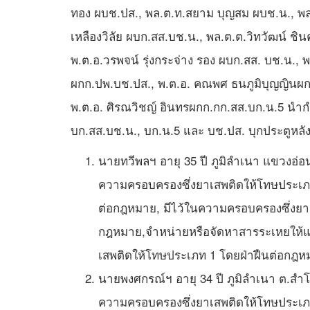
ทอง ผบช.ปส., พล.ต.ท.สยาม บุญสม ผบช.น., พล.ต
เหลืองวิลัย ผบก.สส.บช.น., พล.ต.ต.วิทวัฒน์ ชิน
พ.ต.อ.วรพจน์ รุ่งกระจ่าง รอง ผบก.สส. บช.น., พ
ผกก.ปพ.บช.ปส., พ.ต.อ. คณพศ ธนภูมิบุญญินผกก
พ.ต.อ. ศิรณวิชญ์ อินทรผกก.กก.สส.บก.น.5 นำกำ
บก.สส.บช.น., บก.น.5 และ บช.ปส. บุกประตูหลัง เ
นายทวีพลฯ อายุ 35 ปี ภูมิลำเนา แขวงอ่อ
ความครอบครองซึ่งยาเสพติดให้โทษประเภท
ต่อกฎหมาย, มีไว้ในความครอบครองซึ่งยาเ
กฎหมาย,จำหน่ายหรือจัดหาสารระเหยให้แก่ผู
เสพติดให้โทษประเภท 1 โดยฝ่าฝืนต่อกฎห
นายพงศกรณ์ฯ อายุ 34 ปี ภูมิลำเนา ต.สำโร
ความครอบครองซึ่งยาเสพติดให้โทษประเภท