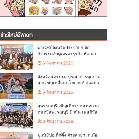
ข่าวใหม่อัพเดท
พาณิชย์จังหวัดประจวบฯ จัด
กิจกรรมจับคู่เจรจาธุรกิจ พัฒนา
ศักยภาพ ผู้ประกอบการ ขยายช่อง
6 สิงหาคม 2026
ทางการค้า สู่การค้าระหว่าง
ประเทศ
จังหวัดนครปฐม บูรณาการทุกภาค
ส่วน ขับเคลื่อนนโยบายด้านความ
มั่นคง ยกระดับการป้องกัน
6 สิงหาคม 2026
อาชญากรรมทางเทคโนโลยี
สุพรรณบุรี เชิญเที่ยวงานเทศกาล
ดนตรีสุพรรณบุรี มิวสิค เฟสติวัล
มันส์ เหน่อมาก
6 สิงหาคม 2026
มูลนิธิป่อเต็กตึ๊ง ฝ่ายสาธารณภัย