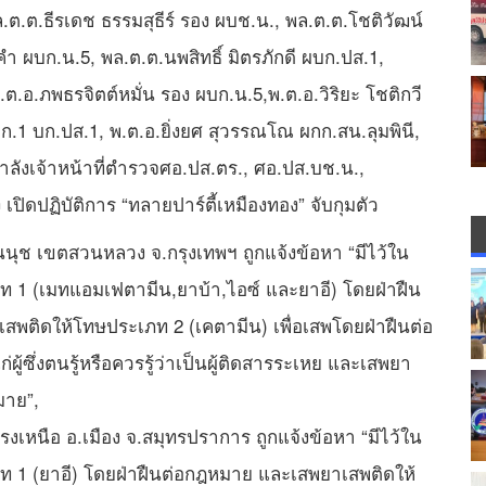
.ต.ธีรเดช ธรรมสุธีร์ รอง ผบช.น., พล.ต.ต.โชติวัฒน์
คํา ผบก.น.5, พล.ต.ต.นพสิทธิ์ มิตรภักดี ผบก.ปส.1,
.ต.อ.ภพธรจิตต์หมั่น รอง ผบก.น.5,พ.ต.อ.วิริยะ โชติกวี
.1 บก.ปส.1, พ.ต.อ.ยิ่งยศ สุวรรณโณ ผกก.สน.ลุมพินี,
ลังเจ้าหน้าที่ตำรวจศอ.ปส.ตร., ศอ.ปส.บช.น.,
ปิดปฏิบัติการ “ทลายปาร์ตี้เหมืองทอง” จับกุมตัว
นนุช เขตสวนหลวง จ.กรุงเทพฯ ถูกแจ้งข้อหา “มีไว้ใน
 1 (เมทแอมเฟตามีน,ยาบ้า,ไอซ์ และยาอี) โดยฝ่าฝืน
สพติดให้โทษประเภท 2 (เคตามีน) เพื่อเสพโดยฝ่าฝืนต่อ
้ซึ่งตนรู้หรือควรรู้ว่าเป็นผู้ติดสารระเหย และเสพยา
มาย”,
งเหนือ อ.เมือง จ.สมุทรปราการ ถูกแจ้งข้อหา “มีไว้ใน
 1 (ยาอี) โดยฝ่าฝืนต่อกฎหมาย และเสพยาเสพติดให้