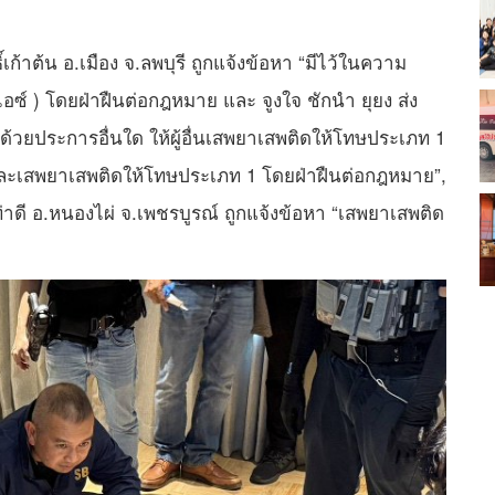
เก้าต้น อ.เมือง จ.ลพบุรี ถูกแจ้งข้อหา “มีไว้ในความ
ซ์ ) โดยฝ่าฝืนต่อกฎหมาย และ จูงใจ ชักนำ ยุยง ส่ง
จด้วยประการอื่นใด ให้ผู้อื่นเสพยาเสพติดให้โทษประเภท 1
ะเสพยาเสพติดให้โทษประเภท 1 โดยฝ่าฝืนต่อกฎหมาย”,
ท่าดี อ.หนองไผ่ จ.เพชรบูรณ์ ถูกแจ้งข้อหา “เสพยาเสพติด