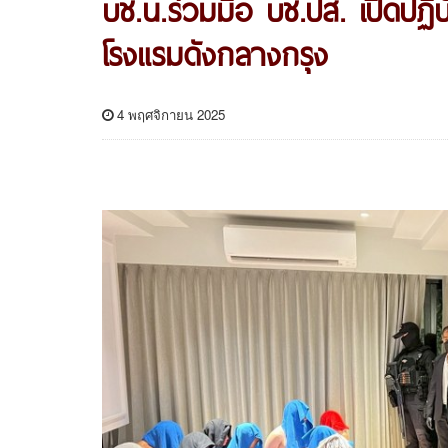
บช.น.ร่วมมือ บช.ปส. เปิดปฏิ
โรงแรมดังกลางกรุง
4 พฤศจิกายน 2025