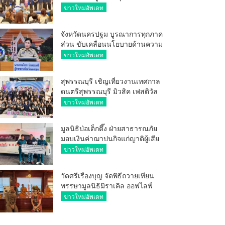
ศักยภาพ ผู้ประกอบการ ขยายช่อง
ข่าวใหม่อัพเดท
ทางการค้า สู่การค้าระหว่าง
ประเทศ
จังหวัดนครปฐม บูรณาการทุกภาค
ส่วน ขับเคลื่อนนโยบายด้านความ
มั่นคง ยกระดับการป้องกัน
ข่าวใหม่อัพเดท
อาชญากรรมทางเทคโนโลยี
สุพรรณบุรี เชิญเที่ยวงานเทศกาล
ดนตรีสุพรรณบุรี มิวสิค เฟสติวัล
มันส์ เหน่อมาก
ข่าวใหม่อัพเดท
มูลนิธิป่อเต็กตึ๊ง ฝ่ายสาธารณภัย
มอบเงินค่าฌาปนกิจแก่ญาติผู้เสีย
ชีวิต จากเหตุเพลิงไหม้ โรงเบียร์ ณ
ข่าวใหม่อัพเดท
ลาดพร้าว จำนวน 20,000 บาท
วัดศรีเรืองบุญ จัดพิธีถวายเทียน
พรรษามูลนิธิมิราเคิล ออฟไลฟ์
ประจำปี 2569 พล.ต.ต.ศิริวัฒน์
ข่าวใหม่อัพเดท
ดีพอ ให้เกียรติเป็นประธาน