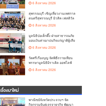
มั่นคง ยกระดับการป้องกัน
6 สิงหาคม 2026
อาชญากรรมทางเทคโนโลยี
สุพรรณบุรี เชิญเที่ยวงานเทศกาล
ดนตรีสุพรรณบุรี มิวสิค เฟสติวัล
มันส์ เหน่อมาก
6 สิงหาคม 2026
มูลนิธิป่อเต็กตึ๊ง ฝ่ายสาธารณภัย
มอบเงินค่าฌาปนกิจแก่ญาติผู้เสีย
ชีวิต จากเหตุเพลิงไหม้ โรงเบียร์ ณ
6 สิงหาคม 2026
ลาดพร้าว จำนวน 20,000 บาท
วัดศรีเรืองบุญ จัดพิธีถวายเทียน
พรรษามูลนิธิมิราเคิล ออฟไลฟ์
ประจำปี 2569 พล.ต.ต.ศิริวัฒน์
6 สิงหาคม 2026
ดีพอ ให้เกียรติเป็นประธาน
เรื่องมาใหม่
พาณิชย์จังหวัดประจวบฯ จัด
กิจกรรมจับคู่เจรจาธุรกิจ พัฒนา