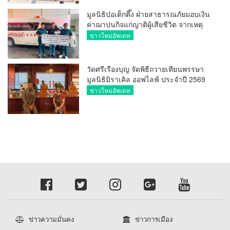
มูลนิธิป่อเต็กตึ๊ง ฝ่ายสาธารณภัยมอบเงิน
ค่าฌาปนกิจแก่ญาติผู้เสียชีวิต จากเหตุ
เพลิงไหม้ โรงเบียร์ ณ ลาดพร้าว จำนวน
ข่าวใหม่อัพเดท
20,000 บาท
วัดศรีเรืองบุญ จัดพิธีถวายเทียนพรรษา
มูลนิธิมิราเคิล ออฟไลฟ์ ประจำปี 2569
พล.ต.ต.ศิริวัฒน์ ดีพอ ให้เกียรติเป็น
ข่าวใหม่อัพเดท
ประธาน
ข่าวความมั่นคง
ข่าวการเมือง