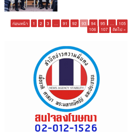
ก่อนหน้า
1
2
3
…
91
92
93
94
95
…
105
106
107
ถัดไป »