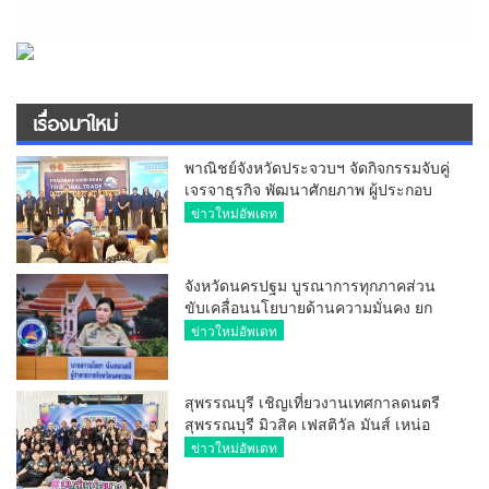
เรื่องมาใหม่
พาณิชย์จังหวัดประจวบฯ จัดกิจกรรมจับคู่
เจรจาธุรกิจ พัฒนาศักยภาพ ผู้ประกอบ
การ ขยายช่องทางการค้า สู่การค้า
ข่าวใหม่อัพเดท
ระหว่างประเทศ
จังหวัดนครปฐม บูรณาการทุกภาคส่วน
ขับเคลื่อนนโยบายด้านความมั่นคง ยก
ระดับการป้องกันอาชญากรรมทาง
ข่าวใหม่อัพเดท
เทคโนโลยี
สุพรรณบุรี เชิญเที่ยวงานเทศกาลดนตรี
สุพรรณบุรี มิวสิค เฟสติวัล มันส์ เหน่อ
มาก
ข่าวใหม่อัพเดท