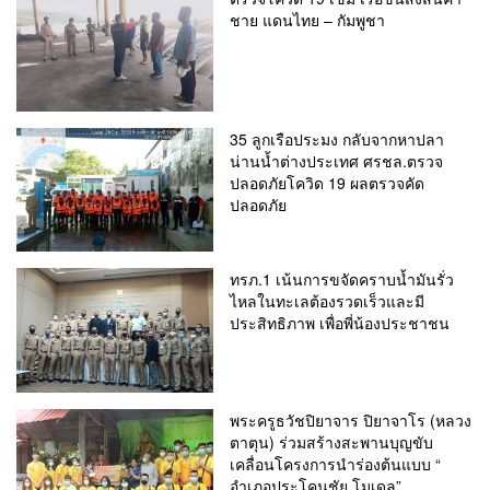
ชาย แดนไทย – กัมพูชา
35 ลูกเรือประมง กลับจากหาปลา
น่านน้ำต่างประเทศ ศรชล.ตรวจ
ปลอดภัยโควิด 19 ผลตรวจคัด
ปลอดภัย
ทรภ.1 เน้นการขจัดคราบน้ำมันรั่ว
ไหลในทะเลต้องรวดเร็วและมี
ประสิทธิภาพ เพื่อพี่น้องประชาชน
พระครูธวัชปิยาจาร ปิยาจาโร (หลวง
ตาตุน) ร่วมสร้างสะพานบุญขับ
เคลื่อนโครงการนำร่องต้นแบบ “
อำเภอประโคนชัย โมเดล”