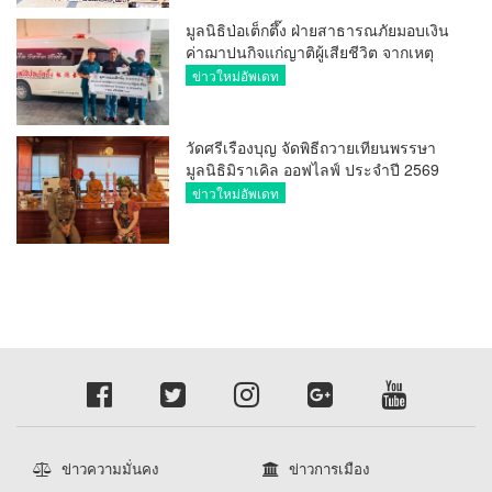
มูลนิธิป่อเต็กตึ๊ง ฝ่ายสาธารณภัยมอบเงิน
ค่าฌาปนกิจแก่ญาติผู้เสียชีวิต จากเหตุ
เพลิงไหม้ โรงเบียร์ ณ ลาดพร้าว จำนวน
ข่าวใหม่อัพเดท
20,000 บาท
วัดศรีเรืองบุญ จัดพิธีถวายเทียนพรรษา
มูลนิธิมิราเคิล ออฟไลฟ์ ประจำปี 2569
พล.ต.ต.ศิริวัฒน์ ดีพอ ให้เกียรติเป็น
ข่าวใหม่อัพเดท
ประธาน
ข่าวความมั่นคง
ข่าวการเมือง