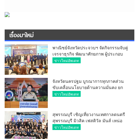
เรื่องมาใหม่
พาณิชย์จังหวัดประจวบฯ จัดกิจกรรมจับคู่
เจรจาธุรกิจ พัฒนาศักยภาพ ผู้ประกอบ
การ ขยายช่องทางการค้า สู่การค้า
ข่าวใหม่อัพเดท
ระหว่างประเทศ
จังหวัดนครปฐม บูรณาการทุกภาคส่วน
ขับเคลื่อนนโยบายด้านความมั่นคง ยก
ระดับการป้องกันอาชญากรรมทาง
ข่าวใหม่อัพเดท
เทคโนโลยี
สุพรรณบุรี เชิญเที่ยวงานเทศกาลดนตรี
สุพรรณบุรี มิวสิค เฟสติวัล มันส์ เหน่อ
มาก
ข่าวใหม่อัพเดท