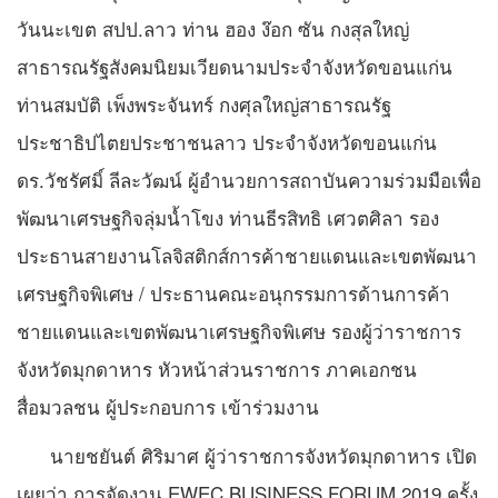
วันนะเขต สปป.ลาว ท่าน ฮอง ง๊อก ซัน กงสุลใหญ่
สาธารณรัฐสังคมนิยมเวียดนามประจำจังหวัดขอนแก่น
ท่านสมบัติ เพ็งพระจันทร์ กงศุลใหญ่สาธารณรัฐ
ประชาธิปไตยประชาชนลาว ประจำจังหวัดขอนแก่น
ดร.วัชรัศมิ์ ลีละวัฒน์ ผู้อำนวยการสถาบันความร่วมมือเพื่อ
พัฒนาเศรษฐกิจลุ่มน้ำโขง ท่านธีรสิทธิ เศวตศิลา รอง
ประธานสายงานโลจิสติกส์การค้าชายแดนและเขตพัฒนา
เศรษฐกิจพิเศษ / ประธานคณะอนุกรรมการด้านการค้า
ชายแดนและเขตพัฒนาเศรษฐกิจพิเศษ รองผู้ว่าราชการ
จังหวัดมุกดาหาร หัวหน้าส่วนราชการ ภาคเอกชน
สื่อมวลชน ผู้ประกอบการ เข้าร่วมงาน
นายชยันต์ ศิริมาศ ผู้ว่าราชการจังหวัดมุกดาหาร เปิด
เผยว่า การจัดงาน EWEC BUSINESS FORUM 2019 ครั้ง