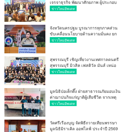
เจรจาธุรกิจ พัฒนาศักยภาพ ผู้ประกอบ
การ ขยายช่องทางการค้า สู่การค้า
ข่าวใหม่อัพเดท
ระหว่างประเทศ
จังหวัดนครปฐม บูรณาการทุกภาคส่วน
ขับเคลื่อนนโยบายด้านความมั่นคง ยก
ระดับการป้องกันอาชญากรรมทาง
ข่าวใหม่อัพเดท
เทคโนโลยี
สุพรรณบุรี เชิญเที่ยวงานเทศกาลดนตรี
สุพรรณบุรี มิวสิค เฟสติวัล มันส์ เหน่อ
มาก
ข่าวใหม่อัพเดท
มูลนิธิป่อเต็กตึ๊ง ฝ่ายสาธารณภัยมอบเงิน
ค่าฌาปนกิจแก่ญาติผู้เสียชีวิต จากเหตุ
เพลิงไหม้ โรงเบียร์ ณ ลาดพร้าว จำนวน
ข่าวใหม่อัพเดท
20,000 บาท
วัดศรีเรืองบุญ จัดพิธีถวายเทียนพรรษา
มูลนิธิมิราเคิล ออฟไลฟ์ ประจำปี 2569