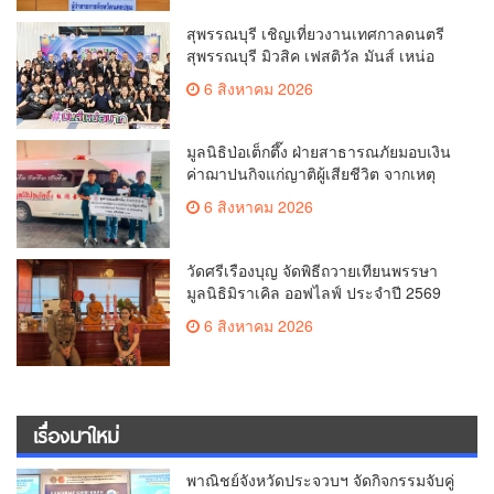
สุพรรณบุรี เชิญเที่ยวงานเทศกาลดนตรี
สุพรรณบุรี มิวสิค เฟสติวัล มันส์ เหน่อ
มาก
6 สิงหาคม 2026
มูลนิธิป่อเต็กตึ๊ง ฝ่ายสาธารณภัยมอบเงิน
ค่าฌาปนกิจแก่ญาติผู้เสียชีวิต จากเหตุ
เพลิงไหม้ โรงเบียร์ ณ ลาดพร้าว จำนวน
6 สิงหาคม 2026
20,000 บาท
วัดศรีเรืองบุญ จัดพิธีถวายเทียนพรรษา
มูลนิธิมิราเคิล ออฟไลฟ์ ประจำปี 2569
พล.ต.ต.ศิริวัฒน์ ดีพอ ให้เกียรติเป็น
6 สิงหาคม 2026
ประธาน
เรื่องมาใหม่
พาณิชย์จังหวัดประจวบฯ จัดกิจกรรมจับคู่