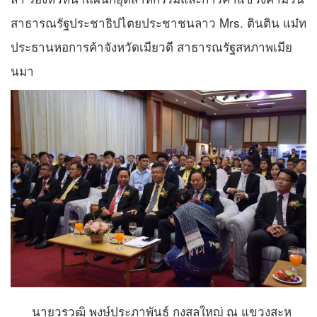
สาธารณรัฐประชาธิปไตยประชาชนลาว Mrs. ตินติน แม๋ท
ประธานหอการค้าจังหวัดเมียวดี สาธารณรัฐสหภาพเมีย
นมา
นายวรวุฒิ พงษ์ประภาพันธ์ กงสุลใหญ่ ณ แขวงสะห