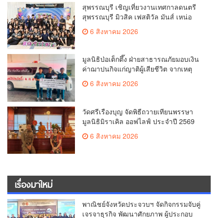
สุพรรณบุรี เชิญเที่ยวงานเทศกาลดนตรี
สุพรรณบุรี มิวสิค เฟสติวัล มันส์ เหน่อ
มาก
6 สิงหาคม 2026
มูลนิธิป่อเต็กตึ๊ง ฝ่ายสาธารณภัยมอบเงิน
ค่าฌาปนกิจแก่ญาติผู้เสียชีวิต จากเหตุ
เพลิงไหม้ โรงเบียร์ ณ ลาดพร้าว จำนวน
6 สิงหาคม 2026
20,000 บาท
วัดศรีเรืองบุญ จัดพิธีถวายเทียนพรรษา
มูลนิธิมิราเคิล ออฟไลฟ์ ประจำปี 2569
พล.ต.ต.ศิริวัฒน์ ดีพอ ให้เกียรติเป็น
6 สิงหาคม 2026
ประธาน
เรื่องมาใหม่
พาณิชย์จังหวัดประจวบฯ จัดกิจกรรมจับคู่
เจรจาธุรกิจ พัฒนาศักยภาพ ผู้ประกอบ