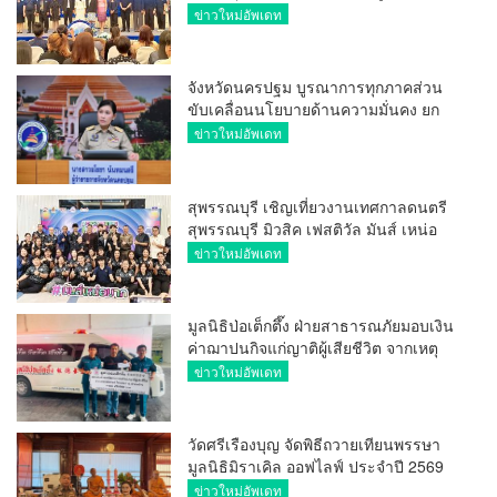
การ ขยายช่องทางการค้า สู่การค้า
ข่าวใหม่อัพเดท
ระหว่างประเทศ
จังหวัดนครปฐม บูรณาการทุกภาคส่วน
ขับเคลื่อนนโยบายด้านความมั่นคง ยก
ระดับการป้องกันอาชญากรรมทาง
ข่าวใหม่อัพเดท
เทคโนโลยี
สุพรรณบุรี เชิญเที่ยวงานเทศกาลดนตรี
สุพรรณบุรี มิวสิค เฟสติวัล มันส์ เหน่อ
มาก
ข่าวใหม่อัพเดท
มูลนิธิป่อเต็กตึ๊ง ฝ่ายสาธารณภัยมอบเงิน
ค่าฌาปนกิจแก่ญาติผู้เสียชีวิต จากเหตุ
เพลิงไหม้ โรงเบียร์ ณ ลาดพร้าว จำนวน
ข่าวใหม่อัพเดท
20,000 บาท
วัดศรีเรืองบุญ จัดพิธีถวายเทียนพรรษา
มูลนิธิมิราเคิล ออฟไลฟ์ ประจำปี 2569
พล.ต.ต.ศิริวัฒน์ ดีพอ ให้เกียรติเป็น
ข่าวใหม่อัพเดท