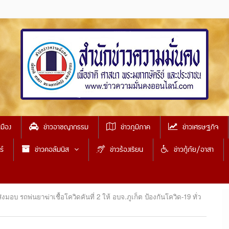
เมือง
ข่าวอาชญากรรม
ข่าวภูมิภาค
ข่าวเศรษฐกิจ
ธ์
ข่าวคอลัมนิส
ข่าวร้องเรียน
ข่าวกู้ภัย/อาสา
มอบ รถพ่นยาฆ่าเชื้อโควิดคันที่ 2 ให้ อบจ.ภูเก็ต ป้องกันโควิด-19 ทั่ว