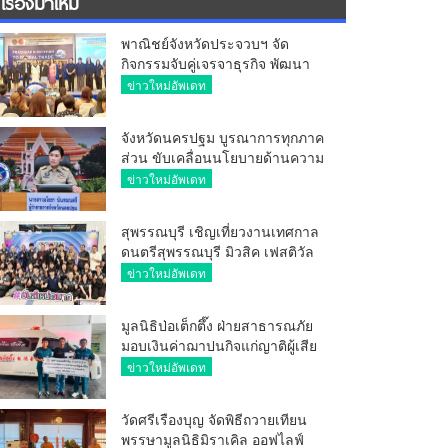
เรื่องมาใหม่
พาณิชย์จังหวัดประจวบฯ จัด
กิจกรรมจับคู่เจรจาธุรกิจ พัฒนา
ศักยภาพ ผู้ประกอบการ ขยายช่อง
ข่าวใหม่อัพเดท
ทางการค้า สู่การค้าระหว่าง
ประเทศ
จังหวัดนครปฐม บูรณาการทุกภาค
ส่วน ขับเคลื่อนนโยบายด้านความ
มั่นคง ยกระดับการป้องกัน
ข่าวใหม่อัพเดท
อาชญากรรมทางเทคโนโลยี
สุพรรณบุรี เชิญเที่ยวงานเทศกาล
ดนตรีสุพรรณบุรี มิวสิค เฟสติวัล
มันส์ เหน่อมาก
ข่าวใหม่อัพเดท
มูลนิธิป่อเต็กตึ๊ง ฝ่ายสาธารณภัย
มอบเงินค่าฌาปนกิจแก่ญาติผู้เสีย
ชีวิต จากเหตุเพลิงไหม้ โรงเบียร์ ณ
ข่าวใหม่อัพเดท
ลาดพร้าว จำนวน 20,000 บาท
วัดศรีเรืองบุญ จัดพิธีถวายเทียน
พรรษามูลนิธิมิราเคิล ออฟไลฟ์