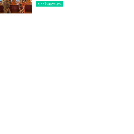
ประจำปี 2569 พล.ต.ต.ศิริวัฒน์
ข่าวใหม่อัพเดท
ดีพอ ให้เกียรติเป็นประธาน