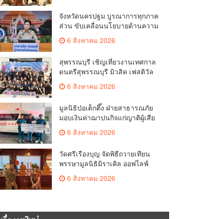
ประเทศ
จังหวัดนครปฐม บูรณาการทุกภาค
ส่วน ขับเคลื่อนนโยบายด้านความ
มั่นคง ยกระดับการป้องกัน
6 สิงหาคม 2026
อาชญากรรมทางเทคโนโลยี
สุพรรณบุรี เชิญเที่ยวงานเทศกาล
ดนตรีสุพรรณบุรี มิวสิค เฟสติวัล
มันส์ เหน่อมาก
6 สิงหาคม 2026
มูลนิธิป่อเต็กตึ๊ง ฝ่ายสาธารณภัย
มอบเงินค่าฌาปนกิจแก่ญาติผู้เสีย
ชีวิต จากเหตุเพลิงไหม้ โรงเบียร์ ณ
6 สิงหาคม 2026
ลาดพร้าว จำนวน 20,000 บาท
วัดศรีเรืองบุญ จัดพิธีถวายเทียน
พรรษามูลนิธิมิราเคิล ออฟไลฟ์
ประจำปี 2569 พล.ต.ต.ศิริวัฒน์
6 สิงหาคม 2026
ดีพอ ให้เกียรติเป็นประธาน