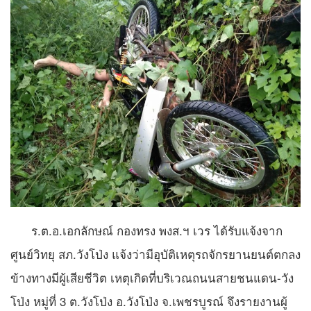
ร.ต.อ.เอกลักษณ์ กองทรง พงส.ฯ เวร ได้รับแจ้งจาก
ศูนย์วิทยุ สภ.วังโป่ง แจ้งว่ามีอุบัติเหตุรถจักรยานยนต์ตกลง
ข้างทางมีผู้เสียชีวิต เหตุเกิดที่บริเวณถนนสายชนแดน-วัง
โป่ง หมู่ที่ 3 ต.วังโป่ง อ.วังโป่ง จ.เพชรบูรณ์ จึงรายงานผู้