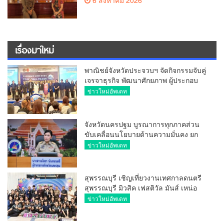
6 สิงหาคม 2026
ประธาน
เรื่องมาใหม่
พาณิชย์จังหวัดประจวบฯ จัดกิจกรรมจับคู่
เจรจาธุรกิจ พัฒนาศักยภาพ ผู้ประกอบ
การ ขยายช่องทางการค้า สู่การค้า
ข่าวใหม่อัพเดท
ระหว่างประเทศ
จังหวัดนครปฐม บูรณาการทุกภาคส่วน
ขับเคลื่อนนโยบายด้านความมั่นคง ยก
ระดับการป้องกันอาชญากรรมทาง
ข่าวใหม่อัพเดท
เทคโนโลยี
สุพรรณบุรี เชิญเที่ยวงานเทศกาลดนตรี
สุพรรณบุรี มิวสิค เฟสติวัล มันส์ เหน่อ
มาก
ข่าวใหม่อัพเดท