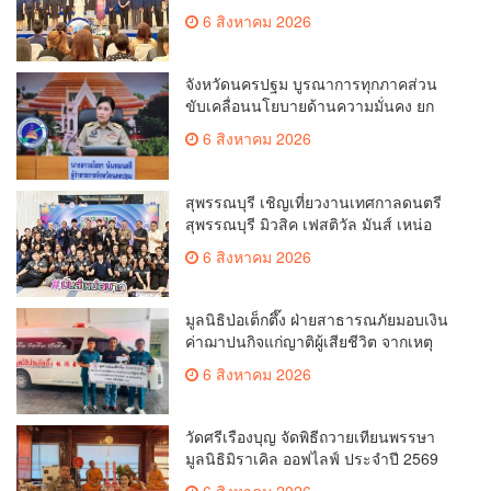
การ ขยายช่องทางการค้า สู่การค้า
6 สิงหาคม 2026
ระหว่างประเทศ
จังหวัดนครปฐม บูรณาการทุกภาคส่วน
ขับเคลื่อนนโยบายด้านความมั่นคง ยก
ระดับการป้องกันอาชญากรรมทาง
6 สิงหาคม 2026
เทคโนโลยี
สุพรรณบุรี เชิญเที่ยวงานเทศกาลดนตรี
สุพรรณบุรี มิวสิค เฟสติวัล มันส์ เหน่อ
มาก
6 สิงหาคม 2026
มูลนิธิป่อเต็กตึ๊ง ฝ่ายสาธารณภัยมอบเงิน
ค่าฌาปนกิจแก่ญาติผู้เสียชีวิต จากเหตุ
เพลิงไหม้ โรงเบียร์ ณ ลาดพร้าว จำนวน
6 สิงหาคม 2026
20,000 บาท
วัดศรีเรืองบุญ จัดพิธีถวายเทียนพรรษา
มูลนิธิมิราเคิล ออฟไลฟ์ ประจำปี 2569
พล.ต.ต.ศิริวัฒน์ ดีพอ ให้เกียรติเป็น