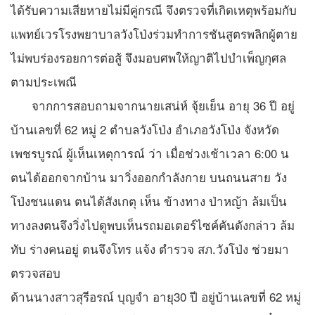
ได้รับความเสียหายไม่มีคู่กรณี จึงตรวจที่เกิดเหตุพร้อมกับ
แพทย์เวรโรงพยาบาลวังโป่งร่วมทำการชันสูตรพลิกผู้ตาย
ไม่พบร่องรอยการต่อสู้ จึงมอบศพให้ญาติไปบำเพ็ญกุศล
ตามประเพณี
จากการสอบถามจากนายเสน่ห์ จุ้ยเย็น อายุ 36 ปี อยู่
บ้านเลขที่ 62 หมู่ 2 ตำบลวังโป่ง อำเภอวังโป่ง จังหวัด
เพชรบูรณ์ ผู้เห็นเหตุการณ์ ว่า เมื่อช่วงเช้าเวลา 6:00 น
ตนได้ออกจากบ้าน มาวิ่งออกกำลังกาย บนถนนสาย วัง
โป่งชนแดน ตนได้สังเกตุ เห็น ข้างทาง ป่าหญ้า ล้มเป็น
ทางลงตนจึงวิ่งไปดูพบเห็นรถมอเตอร์ไซค์คันดังกล่าว ล้ม
ทับ ร่างคนอยู่ ตนจึงโทร แจ้ง ตำรวจ สภ.วังโป่ง ช่วยมา
ตรวจสอบ
ด้านนางสาวสุรีอรณ์ บุญจำ อายุ30 ปี อยู่บ้านเลขที่ 62 หมู่