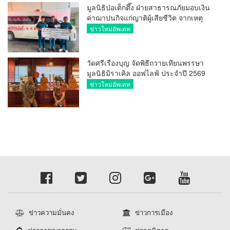
มูลนิธิป่อเต็กตึ๊ง ฝ่ายสาธารณภัยมอบเงิน
ค่าฌาปนกิจแก่ญาติผู้เสียชีวิต จากเหตุ
เพลิงไหม้ โรงเบียร์ ณ ลาดพร้าว จำนวน
ข่าวใหม่อัพเดท
20,000 บาท
วัดศรีเรืองบุญ จัดพิธีถวายเทียนพรรษา
มูลนิธิมิราเคิล ออฟไลฟ์ ประจำปี 2569
พล.ต.ต.ศิริวัฒน์ ดีพอ ให้เกียรติเป็น
ข่าวใหม่อัพเดท
ประธาน
ข่าวความมั่นคง
ข่าวการเมือง