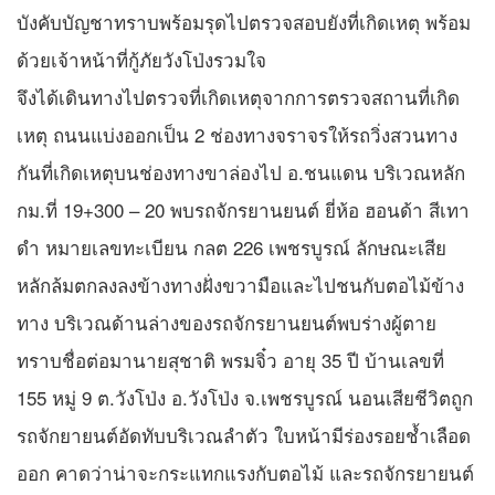
บังคับบัญชาทราบพร้อมรุดไปตรวจสอบยังที่เกิดเหตุ พร้อม
ด้วยเจ้าหน้าที่กู้ภัยวังโป่งรวมใจ
จึงได้เดินทางไปตรวจที่เกิดเหตุจากการตรวจสถานที่เกิด
เหตุ ถนนแบ่งออกเป็น 2 ช่องทางจราจรให้รถวิ่งสวนทาง
กันที่เกิดเหตุบนช่องทางขาล่องไป อ.ชนแดน บริเวณหลัก
กม.ที่ 19+300 – 20 พบรถจักรยานยนต์ ยี่ห้อ ฮอนด้า สีเทา
ดำ หมายเลขทะเบียน กลต 226 เพชรบูรณ์ ลักษณะเสีย
หลักล้มตกลงลงข้างทางฝั่งขวามือและไปชนกับตอไม้ข้าง
ทาง บริเวณด้านล่างของรถจักรยานยนต์พบร่างผู้ตาย
ทราบชื่อต่อมานายสุชาติ พรมจิ๋ว อายุ 35 ปี บ้านเลขที่
155 หมู่ 9 ต.วังโป่ง อ.วังโป่ง จ.เพชรบูรณ์ นอนเสียชีวิตถูก
รถจักยายนต์อัดทับบริเวณลำตัว ใบหน้ามีร่องรอยช้ำเลือด
ออก คาดว่าน่าจะกระแทกแรงกับตอไม้ และรถจักรยายนต์