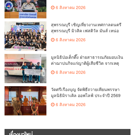
ระดับการป้องกันอาชญากรรมทาง
6 สิงหาคม 2026
เทคโนโลยี
สุพรรณบุรี เชิญเที่ยวงานเทศกาลดนตรี
สุพรรณบุรี มิวสิค เฟสติวัล มันส์ เหน่อ
มาก
6 สิงหาคม 2026
มูลนิธิป่อเต็กตึ๊ง ฝ่ายสาธารณภัยมอบเงิน
ค่าฌาปนกิจแก่ญาติผู้เสียชีวิต จากเหตุ
เพลิงไหม้ โรงเบียร์ ณ ลาดพร้าว จำนวน
6 สิงหาคม 2026
20,000 บาท
วัดศรีเรืองบุญ จัดพิธีถวายเทียนพรรษา
มูลนิธิมิราเคิล ออฟไลฟ์ ประจำปี 2569
พล.ต.ต.ศิริวัฒน์ ดีพอ ให้เกียรติเป็น
6 สิงหาคม 2026
ประธาน
เรื่องมาใหม่