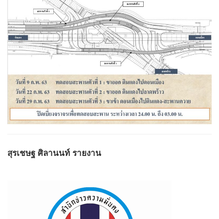
สุรเชษฐ​ ศิลา​นนท์​ รายงาน​