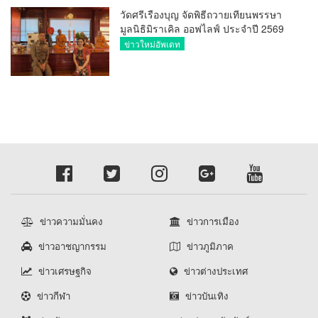
วัดศรีเรืองบุญ จัดพิธีถวายเทียนพรรษา
มูลนิธิมิราเคิล ออฟไลฟ์ ประจำปี 2569
พล.ต.ต.ศิริวัฒน์ ดีพอ ให้เกียรติเป็น
ข่าวใหม่อัพเดท
ประธาน
ข่าวความมั่นคง
ข่าวการเมือง
ข่าวอาชญากรรม
ข่าวภูมิภาค
ข่าวเศรษฐกิจ
ข่าวต่างประเทศ
ข่าวกีฬา
ข่าวบันเทิง