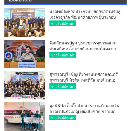
พาณิชย์จังหวัดประจวบฯ จัดกิจกรรมจับคู่
เจรจาธุรกิจ พัฒนาศักยภาพ ผู้ประกอบ
การ ขยายช่องทางการค้า สู่การค้า
ข่าวใหม่อัพเดท
ระหว่างประเทศ
จังหวัดนครปฐม บูรณาการทุกภาคส่วน
ขับเคลื่อนนโยบายด้านความมั่นคง ยก
ระดับการป้องกันอาชญากรรมทาง
ข่าวใหม่อัพเดท
เทคโนโลยี
สุพรรณบุรี เชิญเที่ยวงานเทศกาลดนตรี
สุพรรณบุรี มิวสิค เฟสติวัล มันส์ เหน่อ
มาก
ข่าวใหม่อัพเดท
มูลนิธิป่อเต็กตึ๊ง ฝ่ายสาธารณภัยมอบเงิน
ค่าฌาปนกิจแก่ญาติผู้เสียชีวิต จากเหตุ
เพลิงไหม้ โรงเบียร์ ณ ลาดพร้าว จำนวน
ข่าวใหม่อัพเดท
20,000 บาท