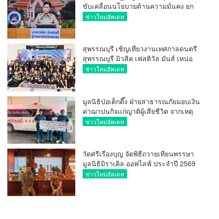
ขับเคลื่อนนโยบายด้านความมั่นคง ยก
ระดับการป้องกันอาชญากรรมทาง
ข่าวใหม่อัพเดท
เทคโนโลยี
สุพรรณบุรี เชิญเที่ยวงานเทศกาลดนตรี
สุพรรณบุรี มิวสิค เฟสติวัล มันส์ เหน่อ
มาก
ข่าวใหม่อัพเดท
มูลนิธิป่อเต็กตึ๊ง ฝ่ายสาธารณภัยมอบเงิน
ค่าฌาปนกิจแก่ญาติผู้เสียชีวิต จากเหตุ
เพลิงไหม้ โรงเบียร์ ณ ลาดพร้าว จำนวน
ข่าวใหม่อัพเดท
20,000 บาท
วัดศรีเรืองบุญ จัดพิธีถวายเทียนพรรษา
มูลนิธิมิราเคิล ออฟไลฟ์ ประจำปี 2569
พล.ต.ต.ศิริวัฒน์ ดีพอ ให้เกียรติเป็น
ข่าวใหม่อัพเดท
ประธาน