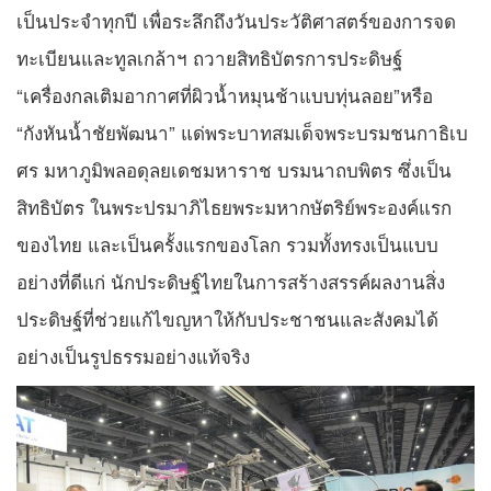
เป็นประจำทุกปี เพื่อระลึกถึงวันประวัติศาสตร์ของการจด
ทะเบียนและทูลเกล้าฯ ถวายสิทธิบัตรการประดิษฐ์
“เครื่องกลเติมอากาศที่ผิวน้ำหมุนช้าแบบทุ่นลอย”หรือ
“กังหันน้ำชัยพัฒนา” แด่พระบาทสมเด็จพระบรมชนกาธิเบ
ศร มหาภูมิพลอดุลยเดชมหาราช บรมนาถบพิตร ซึ่งเป็น
สิทธิบัตร ในพระปรมาภิไธยพระมหากษัตริย์พระองค์แรก
ของไทย และเป็นครั้งแรกของโลก รวมทั้งทรงเป็นแบบ
อย่างที่ดีแก่ นักประดิษฐ์ไทยในการสร้างสรรค์ผลงานสิ่ง
ประดิษฐ์ที่ช่วยแก้ไขญหาให้กับประชาชนและสังคมได้
อย่างเป็นรูปธรรมอย่างแท้จริง