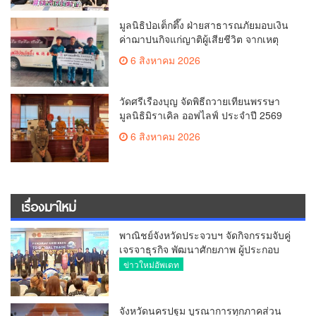
มูลนิธิป่อเต็กตึ๊ง ฝ่ายสาธารณภัยมอบเงิน
ค่าฌาปนกิจแก่ญาติผู้เสียชีวิต จากเหตุ
เพลิงไหม้ โรงเบียร์ ณ ลาดพร้าว จำนวน
6 สิงหาคม 2026
20,000 บาท
วัดศรีเรืองบุญ จัดพิธีถวายเทียนพรรษา
มูลนิธิมิราเคิล ออฟไลฟ์ ประจำปี 2569
พล.ต.ต.ศิริวัฒน์ ดีพอ ให้เกียรติเป็น
6 สิงหาคม 2026
ประธาน
เรื่องมาใหม่
พาณิชย์จังหวัดประจวบฯ จัดกิจกรรมจับคู่
เจรจาธุรกิจ พัฒนาศักยภาพ ผู้ประกอบ
การ ขยายช่องทางการค้า สู่การค้า
ข่าวใหม่อัพเดท
ระหว่างประเทศ
จังหวัดนครปฐม บูรณาการทุกภาคส่วน