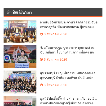
ข่าวใหม่อัพเดท
พาณิชย์จังหวัดประจวบฯ จัดกิจกรรมจับคู่
เจรจาธุรกิจ พัฒนาศักยภาพ ผู้ประกอบ
การ ขยายช่องทางการค้า สู่การค้า
6 สิงหาคม 2026
ระหว่างประเทศ
จังหวัดนครปฐม บูรณาการทุกภาคส่วน
ขับเคลื่อนนโยบายด้านความมั่นคง ยก
ระดับการป้องกันอาชญากรรมทาง
6 สิงหาคม 2026
เทคโนโลยี
สุพรรณบุรี เชิญเที่ยวงานเทศกาลดนตรี
สุพรรณบุรี มิวสิค เฟสติวัล มันส์ เหน่อ
มาก
6 สิงหาคม 2026
มูลนิธิป่อเต็กตึ๊ง ฝ่ายสาธารณภัยมอบเงิน
ค่าฌาปนกิจแก่ญาติผู้เสียชีวิต จากเหตุ