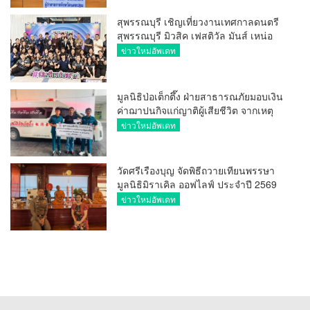
สุพรรณบุรี เชิญเที่ยวงานเทศกาลดนตรี
สุพรรณบุรี มิวสิค เฟสติวัล มันส์ เหน่อ
มาก
ข่าวใหม่อัพเดท
มูลนิธิป่อเต็กตึ๊ง ฝ่ายสาธารณภัยมอบเงิน
ค่าฌาปนกิจแก่ญาติผู้เสียชีวิต จากเหตุ
เพลิงไหม้ โรงเบียร์ ณ ลาดพร้าว จำนวน
ข่าวใหม่อัพเดท
20,000 บาท
วัดศรีเรืองบุญ จัดพิธีถวายเทียนพรรษา
มูลนิธิมิราเคิล ออฟไลฟ์ ประจำปี 2569
พล.ต.ต.ศิริวัฒน์ ดีพอ ให้เกียรติเป็น
ข่าวใหม่อัพเดท
ประธาน