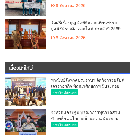
เพลิงไหม้ โรงเบียร์ ณ ลาดพร้าว จำนวน
6 สิงหาคม 2026
20,000 บาท
วัดศรีเรืองบุญ จัดพิธีถวายเทียนพรรษา
มูลนิธิมิราเคิล ออฟไลฟ์ ประจำปี 2569
พล.ต.ต.ศิริวัฒน์ ดีพอ ให้เกียรติเป็น
6 สิงหาคม 2026
ประธาน
เรื่องมาใหม่
พาณิชย์จังหวัดประจวบฯ จัดกิจกรรมจับคู่
เจรจาธุรกิจ พัฒนาศักยภาพ ผู้ประกอบ
การ ขยายช่องทางการค้า สู่การค้า
ข่าวใหม่อัพเดท
ระหว่างประเทศ
จังหวัดนครปฐม บูรณาการทุกภาคส่วน
ขับเคลื่อนนโยบายด้านความมั่นคง ยก
ระดับการป้องกันอาชญากรรมทาง
ข่าวใหม่อัพเดท
เทคโนโลยี