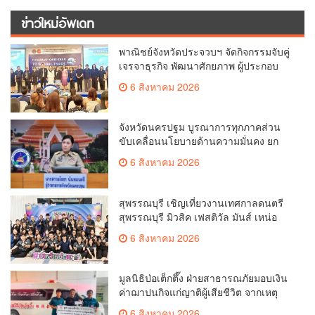
ข่าวใหม่อัพเดท
พาณิชย์จังหวัดประจวบฯ จัดกิจกรรมจับคู่
เจรจาธุรกิจ พัฒนาศักยภาพ ผู้ประกอบ
การ ขยายช่องทางการค้า สู่การค้า
6 สิงหาคม 2026
ระหว่างประเทศ
จังหวัดนครปฐม บูรณาการทุกภาคส่วน
ขับเคลื่อนนโยบายด้านความมั่นคง ยก
ระดับการป้องกันอาชญากรรมทาง
6 สิงหาคม 2026
เทคโนโลยี
สุพรรณบุรี เชิญเที่ยวงานเทศกาลดนตรี
สุพรรณบุรี มิวสิค เฟสติวัล มันส์ เหน่อ
มาก
6 สิงหาคม 2026
มูลนิธิป่อเต็กตึ๊ง ฝ่ายสาธารณภัยมอบเงิน
ค่าฌาปนกิจแก่ญาติผู้เสียชีวิต จากเหตุ
เพลิงไหม้ โรงเบียร์ ณ ลาดพร้าว จำนวน
6 สิงหาคม 2026