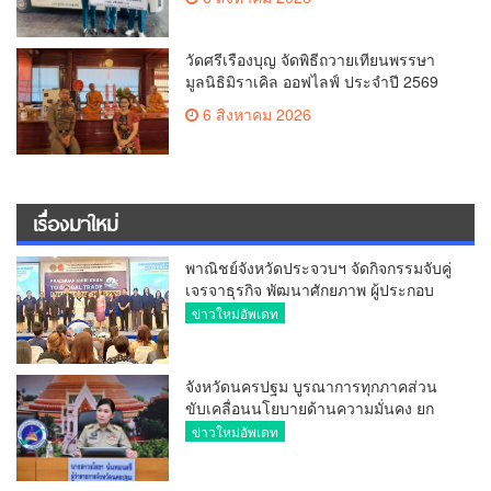
20,000 บาท
วัดศรีเรืองบุญ จัดพิธีถวายเทียนพรรษา
มูลนิธิมิราเคิล ออฟไลฟ์ ประจำปี 2569
พล.ต.ต.ศิริวัฒน์ ดีพอ ให้เกียรติเป็น
6 สิงหาคม 2026
ประธาน
เรื่องมาใหม่
พาณิชย์จังหวัดประจวบฯ จัดกิจกรรมจับคู่
เจรจาธุรกิจ พัฒนาศักยภาพ ผู้ประกอบ
การ ขยายช่องทางการค้า สู่การค้า
ข่าวใหม่อัพเดท
ระหว่างประเทศ
จังหวัดนครปฐม บูรณาการทุกภาคส่วน
ขับเคลื่อนนโยบายด้านความมั่นคง ยก
ระดับการป้องกันอาชญากรรมทาง
ข่าวใหม่อัพเดท
เทคโนโลยี