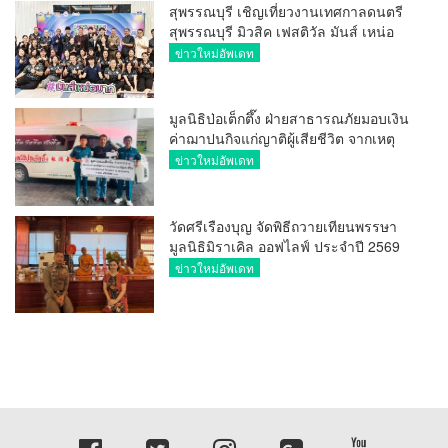
สุพรรณบุรี เชิญเที่ยวงานเทศกาลดนตรี
สุพรรณบุรี มิวสิค เฟสติวัล มันส์ เหน่อ
มาก
ข่าวใหม่อัพเดท
มูลนิธิป่อเต็กตึ๊ง ฝ่ายสาธารณภัยมอบเงิน
ค่าฌาปนกิจแก่ญาติผู้เสียชีวิต จากเหตุ
เพลิงไหม้ โรงเบียร์ ณ ลาดพร้าว จำนวน
ข่าวใหม่อัพเดท
20,000 บาท
วัดศรีเรืองบุญ จัดพิธีถวายเทียนพรรษา
มูลนิธิมิราเคิล ออฟไลฟ์ ประจำปี 2569
พล.ต.ต.ศิริวัฒน์ ดีพอ ให้เกียรติเป็น
ข่าวใหม่อัพเดท
ประธาน