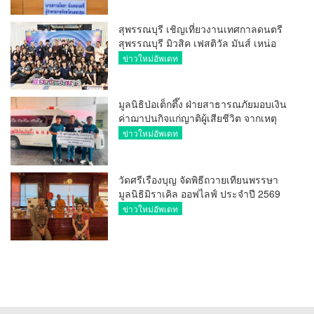
สุพรรณบุรี เชิญเที่ยวงานเทศกาลดนตรี
สุพรรณบุรี มิวสิค เฟสติวัล มันส์ เหน่อ
มาก
ข่าวใหม่อัพเดท
มูลนิธิป่อเต็กตึ๊ง ฝ่ายสาธารณภัยมอบเงิน
ค่าฌาปนกิจแก่ญาติผู้เสียชีวิต จากเหตุ
เพลิงไหม้ โรงเบียร์ ณ ลาดพร้าว จำนวน
ข่าวใหม่อัพเดท
20,000 บาท
วัดศรีเรืองบุญ จัดพิธีถวายเทียนพรรษา
มูลนิธิมิราเคิล ออฟไลฟ์ ประจำปี 2569
พล.ต.ต.ศิริวัฒน์ ดีพอ ให้เกียรติเป็น
ข่าวใหม่อัพเดท
ประธาน