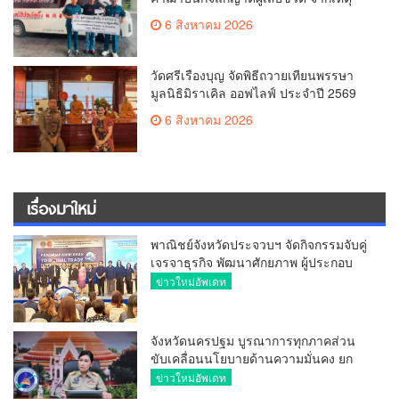
เพลิงไหม้ โรงเบียร์ ณ ลาดพร้าว จำนวน
6 สิงหาคม 2026
20,000 บาท
วัดศรีเรืองบุญ จัดพิธีถวายเทียนพรรษา
มูลนิธิมิราเคิล ออฟไลฟ์ ประจำปี 2569
พล.ต.ต.ศิริวัฒน์ ดีพอ ให้เกียรติเป็น
6 สิงหาคม 2026
ประธาน
เรื่องมาใหม่
พาณิชย์จังหวัดประจวบฯ จัดกิจกรรมจับคู่
เจรจาธุรกิจ พัฒนาศักยภาพ ผู้ประกอบ
การ ขยายช่องทางการค้า สู่การค้า
ข่าวใหม่อัพเดท
ระหว่างประเทศ
จังหวัดนครปฐม บูรณาการทุกภาคส่วน
ขับเคลื่อนนโยบายด้านความมั่นคง ยก
ระดับการป้องกันอาชญากรรมทาง
ข่าวใหม่อัพเดท
เทคโนโลยี