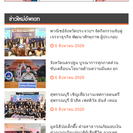
ข่าวใหม่อัพเดท
พาณิชย์จังหวัดประจวบฯ จัดกิจกรรมจับคู่
เจรจาธุรกิจ พัฒนาศักยภาพ ผู้ประกอบ
การ ขยายช่องทางการค้า สู่การค้า
6 สิงหาคม 2026
ระหว่างประเทศ
จังหวัดนครปฐม บูรณาการทุกภาคส่วน
ขับเคลื่อนนโยบายด้านความมั่นคง ยก
ระดับการป้องกันอาชญากรรมทาง
6 สิงหาคม 2026
เทคโนโลยี
สุพรรณบุรี เชิญเที่ยวงานเทศกาลดนตรี
สุพรรณบุรี มิวสิค เฟสติวัล มันส์ เหน่อ
มาก
6 สิงหาคม 2026
มูลนิธิป่อเต็กตึ๊ง ฝ่ายสาธารณภัยมอบเงิน
ค่าฌาปนกิจแก่ญาติผู้เสียชีวิต จากเหตุ