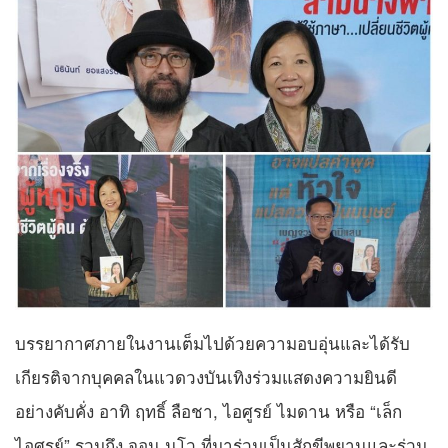
บรรยากาศภายในงานเต็มไปด้วยความอบอุ่นและได้รับ
เกียรติจากบุคคลในแวดวงบันเทิงร่วมแสดงความยินดี
อย่างคับคั่ง อาทิ ฤทธิ์ ลือชา, ไอศูรย์ ไมดาน หรือ “เล็ก
ไอศูรย์” รวมถึง จอน นูโว ที่มาร่วมเป็นสักขีพยานและร่วม