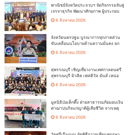
พาณิชย์จังหวัดประจวบฯ จัดกิจกรรมจับคู่
เจรจาธุรกิจ พัฒนาศักยภาพ ผู้ประกอบ
การ ขยายช่องทางการค้า สู่การค้า
6 สิงหาคม 2026
ระหว่างประเทศ
จังหวัดนครปฐม บูรณาการทุกภาคส่วน
ขับเคลื่อนนโยบายด้านความมั่นคง ยก
ระดับการป้องกันอาชญากรรมทาง
6 สิงหาคม 2026
เทคโนโลยี
สุพรรณบุรี เชิญเที่ยวงานเทศกาลดนตรี
สุพรรณบุรี มิวสิค เฟสติวัล มันส์ เหน่อ
มาก
6 สิงหาคม 2026
มูลนิธิป่อเต็กตึ๊ง ฝ่ายสาธารณภัยมอบเงิน
ค่าฌาปนกิจแก่ญาติผู้เสียชีวิต จากเหตุ
เพลิงไหม้ โรงเบียร์ ณ ลาดพร้าว จำนวน
6 สิงหาคม 2026
20,000 บาท
วัดศรีเรืองบุญ จัดพิธีถวายเทียนพรรษา