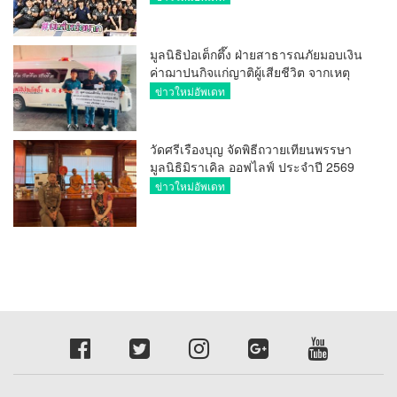
มูลนิธิป่อเต็กตึ๊ง ฝ่ายสาธารณภัยมอบเงิน
ค่าฌาปนกิจแก่ญาติผู้เสียชีวิต จากเหตุ
เพลิงไหม้ โรงเบียร์ ณ ลาดพร้าว จำนวน
ข่าวใหม่อัพเดท
20,000 บาท
วัดศรีเรืองบุญ จัดพิธีถวายเทียนพรรษา
มูลนิธิมิราเคิล ออฟไลฟ์ ประจำปี 2569
พล.ต.ต.ศิริวัฒน์ ดีพอ ให้เกียรติเป็น
ข่าวใหม่อัพเดท
ประธาน