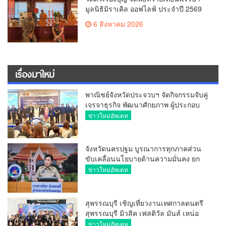
มูลนิธิมิราเคิล ออฟไลฟ์ ประจำปี 2569
พล.ต.ต.ศิริวัฒน์ ดีพอ ให้เกียรติเป็น
6 สิงหาคม 2026
ประธาน
เรื่องมาใหม่
พาณิชย์จังหวัดประจวบฯ จัดกิจกรรมจับคู่
เจรจาธุรกิจ พัฒนาศักยภาพ ผู้ประกอบ
การ ขยายช่องทางการค้า สู่การค้า
ข่าวใหม่อัพเดท
ระหว่างประเทศ
จังหวัดนครปฐม บูรณาการทุกภาคส่วน
ขับเคลื่อนนโยบายด้านความมั่นคง ยก
ระดับการป้องกันอาชญากรรมทาง
ข่าวใหม่อัพเดท
เทคโนโลยี
สุพรรณบุรี เชิญเที่ยวงานเทศกาลดนตรี
สุพรรณบุรี มิวสิค เฟสติวัล มันส์ เหน่อ
มาก
ข่าวใหม่อัพเดท