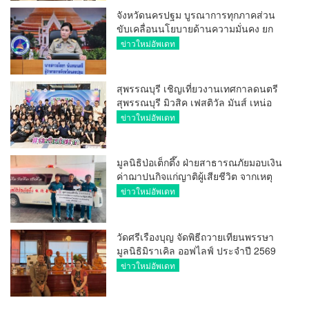
จังหวัดนครปฐม บูรณาการทุกภาคส่วน
ขับเคลื่อนนโยบายด้านความมั่นคง ยก
ระดับการป้องกันอาชญากรรมทาง
ข่าวใหม่อัพเดท
เทคโนโลยี
สุพรรณบุรี เชิญเที่ยวงานเทศกาลดนตรี
สุพรรณบุรี มิวสิค เฟสติวัล มันส์ เหน่อ
มาก
ข่าวใหม่อัพเดท
มูลนิธิป่อเต็กตึ๊ง ฝ่ายสาธารณภัยมอบเงิน
ค่าฌาปนกิจแก่ญาติผู้เสียชีวิต จากเหตุ
เพลิงไหม้ โรงเบียร์ ณ ลาดพร้าว จำนวน
ข่าวใหม่อัพเดท
20,000 บาท
วัดศรีเรืองบุญ จัดพิธีถวายเทียนพรรษา
มูลนิธิมิราเคิล ออฟไลฟ์ ประจำปี 2569
พล.ต.ต.ศิริวัฒน์ ดีพอ ให้เกียรติเป็น
ข่าวใหม่อัพเดท
ประธาน