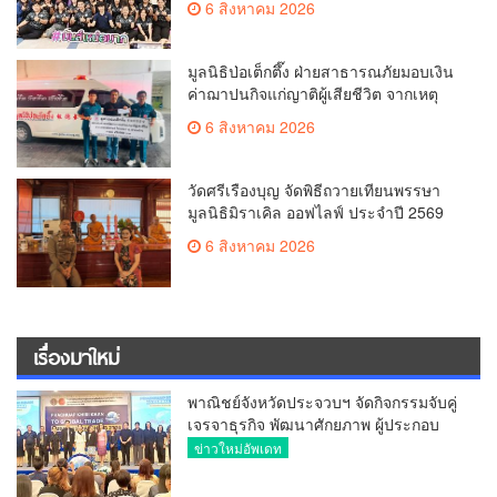
6 สิงหาคม 2026
มูลนิธิป่อเต็กตึ๊ง ฝ่ายสาธารณภัยมอบเงิน
ค่าฌาปนกิจแก่ญาติผู้เสียชีวิต จากเหตุ
เพลิงไหม้ โรงเบียร์ ณ ลาดพร้าว จำนวน
6 สิงหาคม 2026
20,000 บาท
วัดศรีเรืองบุญ จัดพิธีถวายเทียนพรรษา
มูลนิธิมิราเคิล ออฟไลฟ์ ประจำปี 2569
พล.ต.ต.ศิริวัฒน์ ดีพอ ให้เกียรติเป็น
6 สิงหาคม 2026
ประธาน
เรื่องมาใหม่
พาณิชย์จังหวัดประจวบฯ จัดกิจกรรมจับคู่
เจรจาธุรกิจ พัฒนาศักยภาพ ผู้ประกอบ
การ ขยายช่องทางการค้า สู่การค้า
ข่าวใหม่อัพเดท
ระหว่างประเทศ