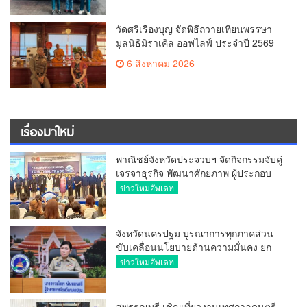
วัดศรีเรืองบุญ จัดพิธีถวายเทียนพรรษา
มูลนิธิมิราเคิล ออฟไลฟ์ ประจำปี 2569
พล.ต.ต.ศิริวัฒน์ ดีพอ ให้เกียรติเป็น
6 สิงหาคม 2026
ประธาน
เรื่องมาใหม่
พาณิชย์จังหวัดประจวบฯ จัดกิจกรรมจับคู่
เจรจาธุรกิจ พัฒนาศักยภาพ ผู้ประกอบ
การ ขยายช่องทางการค้า สู่การค้า
ข่าวใหม่อัพเดท
ระหว่างประเทศ
จังหวัดนครปฐม บูรณาการทุกภาคส่วน
ขับเคลื่อนนโยบายด้านความมั่นคง ยก
ระดับการป้องกันอาชญากรรมทาง
ข่าวใหม่อัพเดท
เทคโนโลยี
สุพรรณบุรี เชิญเที่ยวงานเทศกาลดนตรี