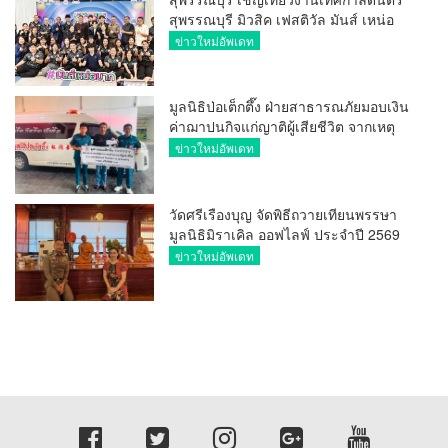
สุพรรณบุรี มิวสิค เฟสติวัล มันส์ เหน่อ
มาก
ข่าวใหม่อัพเดท
มูลนิธิป่อเต็กตึ๊ง ฝ่ายสาธารณภัยมอบเงิน
ค่าฌาปนกิจแก่ญาติผู้เสียชีวิต จากเหตุ
เพลิงไหม้ โรงเบียร์ ณ ลาดพร้าว จำนวน
ข่าวใหม่อัพเดท
20,000 บาท
วัดศรีเรืองบุญ จัดพิธีถวายเทียนพรรษา
มูลนิธิมิราเคิล ออฟไลฟ์ ประจำปี 2569
พล.ต.ต.ศิริวัฒน์ ดีพอ ให้เกียรติเป็น
ข่าวใหม่อัพเดท
ประธาน