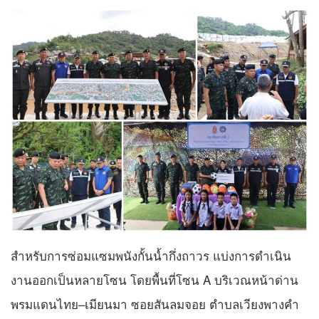
สำหรับการซ่อมแซมพนังกั้นน้ำกึ่งถาวร แบ่งการดำเนิน
งานออกเป็นหลายโซน โดยพื้นที่โซน A บริเวณหน้าด่าน
พรมแดนไทย–เมียนมา ซอยสันลมจอย ตำบลเวียงพางคำ