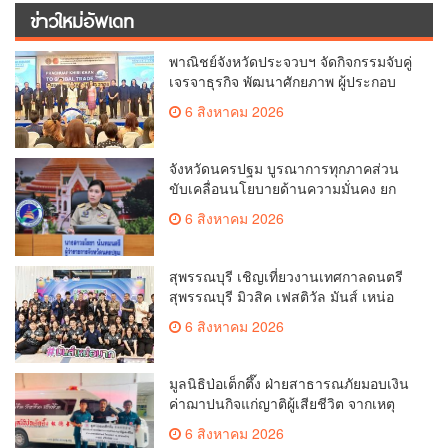
ข่าวใหม่อัพเดท
พาณิชย์จังหวัดประจวบฯ จัดกิจกรรมจับคู่
เจรจาธุรกิจ พัฒนาศักยภาพ ผู้ประกอบ
การ ขยายช่องทางการค้า สู่การค้า
6 สิงหาคม 2026
ระหว่างประเทศ
จังหวัดนครปฐม บูรณาการทุกภาคส่วน
ขับเคลื่อนนโยบายด้านความมั่นคง ยก
ระดับการป้องกันอาชญากรรมทาง
6 สิงหาคม 2026
เทคโนโลยี
สุพรรณบุรี เชิญเที่ยวงานเทศกาลดนตรี
สุพรรณบุรี มิวสิค เฟสติวัล มันส์ เหน่อ
มาก
6 สิงหาคม 2026
มูลนิธิป่อเต็กตึ๊ง ฝ่ายสาธารณภัยมอบเงิน
ค่าฌาปนกิจแก่ญาติผู้เสียชีวิต จากเหตุ
เพลิงไหม้ โรงเบียร์ ณ ลาดพร้าว จำนวน
6 สิงหาคม 2026
20,000 บาท