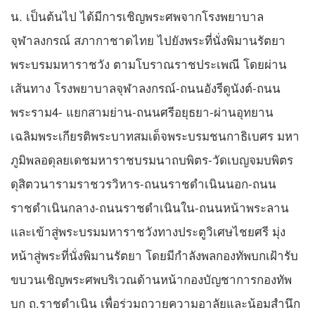
น. เป็นต้นไป ได้มีการเชิญพระศพจากโรงพยาบาล
จุฬาลงกรณ์ สภากาชาดไทย ไปยังพระที่นั่งพิมานรัตยา
พระบรมมหาราชวัง ตามโบราณราชประเพณี โดยผ่าน
เส้นทาง โรงพยาบาลจุฬาลงกรณ์-ถนนอังรีดูนังต์-ถนน
พระราม4- แยกสามย่าน-ถนนศรีอยุธยา-ผ่านอุทยาน
เฉลิมพระเกียรติพระบาทสมเด็จพระบรมชนกาธิเบศร มหา
ภูมิพลอดุลยเดชมหาราชบรมนาถบพิตร-วัดเบญจมบพิตร
ดุสิตวนารามราชวรวิหาร-ถนนราชดำเนินนอก-ถนน
ราชดำเนินกลาง-ถนนราชดำเนินใน-ถนนหน้าพระลาน
และเข้าสู่พระบรมมหาราชวังทางประตูวิเศษไชยศรี มุ่ง
หน้าสู่พระที่นั่งพิมานรัตยา โดยมีกำลังพลกองทัพบกเฝ้ารับ
ขบวนเชิญพระศพบริเวณด้านหน้ากองบัญชาการกองทัพ
บก ถ.ราชดำเนิน เพื่อร่วมถวายความอาลัยและน้อมสำนึก