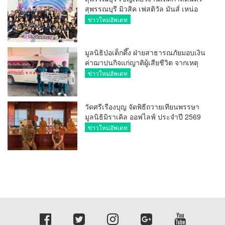
สุพรรณบุรี มิวสิค เฟสติวัล มันส์ เหน่อ
มาก
ข่าวใหม่อัพเดท
มูลนิธิป่อเต็กตึ๊ง ฝ่ายสาธารณภัยมอบเงิน
ค่าฌาปนกิจแก่ญาติผู้เสียชีวิต จากเหตุ
เพลิงไหม้ โรงเบียร์ ณ ลาดพร้าว จำนวน
ข่าวใหม่อัพเดท
20,000 บาท
วัดศรีเรืองบุญ จัดพิธีถวายเทียนพรรษา
มูลนิธิมิราเคิล ออฟไลฟ์ ประจำปี 2569
พล.ต.ต.ศิริวัฒน์ ดีพอ ให้เกียรติเป็น
ข่าวใหม่อัพเดท
ประธาน