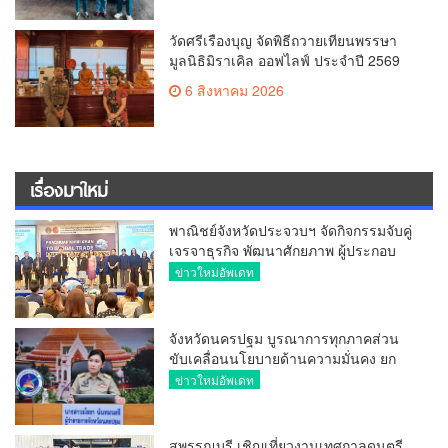
วัดศรีเรืองบุญ จัดพิธีถวายเทียนพรรษา
มูลนิธิมิราเคิล ออฟไลฟ์ ประจำปี 2569
พล.ต.ต.ศิริวัฒน์ ดีพอ ให้เกียรติเป็น
6 สิงหาคม 2026
ประธาน
เรื่องมาใหม่
พาณิชย์จังหวัดประจวบฯ จัดกิจกรรมจับคู่
เจรจาธุรกิจ พัฒนาศักยภาพ ผู้ประกอบ
การ ขยายช่องทางการค้า สู่การค้า
ข่าวใหม่อัพเดท
ระหว่างประเทศ
จังหวัดนครปฐม บูรณาการทุกภาคส่วน
ขับเคลื่อนนโยบายด้านความมั่นคง ยก
ระดับการป้องกันอาชญากรรมทาง
ข่าวใหม่อัพเดท
เทคโนโลยี
สุพรรณบุรี เชิญเที่ยวงานเทศกาลดนตรี