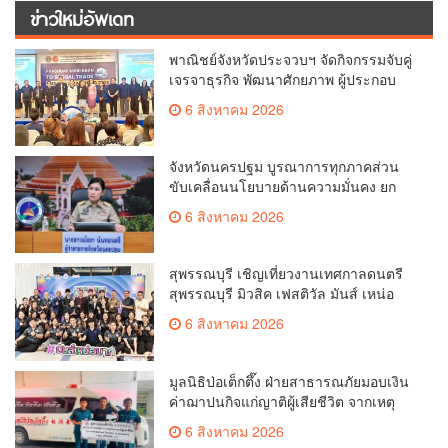
ข่าวใหม่อัพเดท
พาณิชย์จังหวัดประจวบฯ จัดกิจกรรมจับคู่
เจรจาธุรกิจ พัฒนาศักยภาพ ผู้ประกอบ
การ ขยายช่องทางการค้า สู่การค้า
6 สิงหาคม 2026
ระหว่างประเทศ
จังหวัดนครปฐม บูรณาการทุกภาคส่วน
ขับเคลื่อนนโยบายด้านความมั่นคง ยก
ระดับการป้องกันอาชญากรรมทาง
6 สิงหาคม 2026
เทคโนโลยี
สุพรรณบุรี เชิญเที่ยวงานเทศกาลดนตรี
สุพรรณบุรี มิวสิค เฟสติวัล มันส์ เหน่อ
มาก
6 สิงหาคม 2026
มูลนิธิป่อเต็กตึ๊ง ฝ่ายสาธารณภัยมอบเงิน
ค่าฌาปนกิจแก่ญาติผู้เสียชีวิต จากเหตุ
เพลิงไหม้ โรงเบียร์ ณ ลาดพร้าว จำนวน
6 สิงหาคม 2026
20,000 บาท