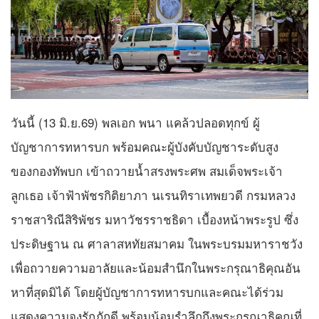
วันนี้ (13 มิ.ย.69) พลเอก พนา แคล้วปลอดทุกข์ ผู้
บัญชาการทหารบก พร้อมคณะผู้บังคับบัญชาระดับสูง
ของกองทัพบก เข้าถวายน้ำสรงพระศพ สมเด็จพระเจ้า
ลูกเธอ เจ้าฟ้าพัชรกิติยาภา นเรนทิราเทพยวดี กรมหลวง
ราชสาริณีสิริพัชร มหาวัชรราชธิดา เบื้องหน้าพระรูป ซึ่ง
ประดิษฐาน ณ ศาลาสหทัยสมาคม ในพระบรมมหาราชวัง
เพื่อถวายความอาลัยและน้อมสำนึกในพระกรุณาธิคุณอัน
หาที่สุดมิได้ โดยผู้บัญชาการทหารบกและคณะได้ร่วม
แสดงความจงรักภักดี พร้อมน้อมรำลึกถึงพระกรุณาธิคุณที่