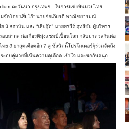
m Stadium ตะวันนา กรุงเทพฯ : ในการแข่งขันมวยไทย
มจัดโดย”เสี่ยโก้” นายก่อเกียรติ พาณิชยารมณ์
 สถาบัน และ “เสี่ยอู๊ด” นายสรวีร์ ฤทธิชัย ผู้บริหาร
วยรอบสากล ก่อเกียรติมุ่งแชมป์เปี้ยนโลก กลับมาดวลกันต่อ
 ยกสุดเดือดอีก 7 คู่ ซึ่งนัดนี้โปรโมเตอร์ผู้ร่วมจัดถึง
ประกบคู่มวยที่เน้นความดุเดือด เร้าใจ และชกกันสนุก