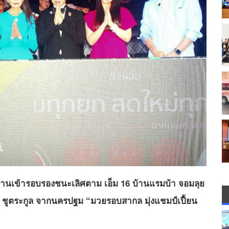
ัย ผ่านเข้ารอบรองชนะเลิศตาม เอ็ม 16 บ้านแรมบ้า จอมลุย
 ชูตระกูล จากนครปฐม “มวยรอบสากล มุ่งแชมป์เปี้ยน