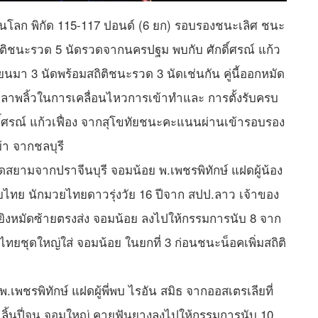
ปี้ยนโลก พิกัด 115-117 ปอนด์ (6 ยก) รอบรองชนะเลิศ ชนะ
งสถิติชนะรวด 5 นัดรวดจากนครปฐม พบกับ ศักดิ์ศรณ์ แก้ว
เวียนมา 3 นัดพร้อมสถิติชนะรวด 3 นัดเช่นกัน คู่นี้ออกหมัด
ลีลาพลิ้วในการเคลื่อนไหวการเข้าทำและ การตั้งรับครบ
์ศรณ์ แก้วเฟื่อง จากสุโขทัยชนะคะแนนผ่านเข้ารอบรอง
้า จากชลบุรี
แฝดสยามจากปราจีนบุรี จอมน้อย พ.เพชรพิทักษ์ แฝดผู้น้อง
ไทย นักมวยไทยดาวรุ่งวัย 16 ปีจาก สปป.ลาว เจ้าของ
ิงหมัดซ้ายตรงส่ง จอมน้อย ลงไปให้กรรมการนับ 8 จาก
ไทยชุดใหญ่ใส่ จอมน้อย ในยกที่ 3 ก่อนชนะน็อคเพิ่มสถิติ
พ.เพชรพิทักษ์ แฝดผู้พี่พบ ไรอัน สมิธ จากออสเตรเลียที่
าลิ้นปี่จน จอมใหญ่ คายฟันยางลงไปให้กรรมการนับ 10