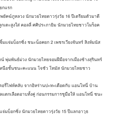
นยกแรก
อง พยัคฆ์ภูหลวง นักมวยไทยดาวรุ่งวัย 16 ปีเตรียมตัวมาดี
ลูกเตะสูงใส่ คอลลี่ ศศิประภายิม นักมวยไทยชาวโมร็อค
ิ์ จิ้มแจ่มบ็อกซิ่ง ชนะน็อคยก 2 เพชรเวียงจันทร์ สิงห์มนัส
งรัตน์ พุ่มพันธ์ม่วง นักมวยไทยจอมฝีมือจากเมืองช้างสุรินทร์
์เหนือชั้นชนะคะแนน โจชัว โทมัส นักมวยไทยชาว
วิคตอรี่ไฟท์คลับ จากอิหร่านปะทะเดือดกับ แอนโทนี่ บ้าน
ตกเลือดอาบทั้งคู่ ก่อนกรรมการชูมือให้ แอนโทนี่ ชนะ
ิ้มแจ่มบ็อกซิ่ง นักมวยไทยดาวรุ่งวัย 15 ปีแลกอาวุธ