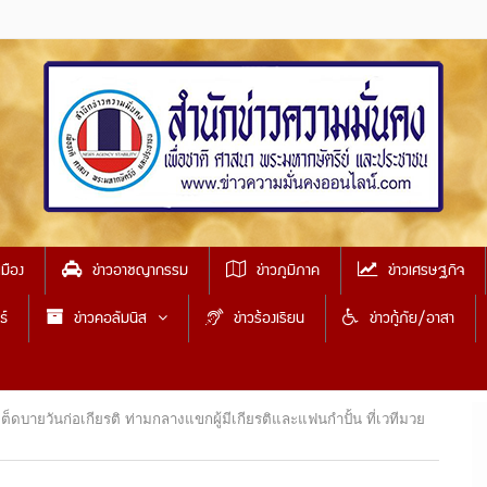
เมือง
ข่าวอาชญากรรม
ข่าวภูมิภาค
ข่าวเศรษฐกิจ
ธ์
ข่าวคอลัมนิส
ข่าวร้องเรียน
ข่าวกู้ภัย/อาสา
ายวันก่อเกียรติ ท่ามกลางแขกผู้มีเกียรติและแฟนกำปั้น ที่เวทีมวย