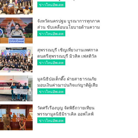
ศักยภาพ ผู้ประกอบการ ขยายช่อง
ข่าวใหม่อัพเดท
ทางการค้า สู่การค้าระหว่าง
ประเทศ
จังหวัดนครปฐม บูรณาการทุกภาค
ส่วน ขับเคลื่อนนโยบายด้านความ
มั่นคง ยกระดับการป้องกัน
ข่าวใหม่อัพเดท
อาชญากรรมทางเทคโนโลยี
สุพรรณบุรี เชิญเที่ยวงานเทศกาล
ดนตรีสุพรรณบุรี มิวสิค เฟสติวัล
มันส์ เหน่อมาก
ข่าวใหม่อัพเดท
มูลนิธิป่อเต็กตึ๊ง ฝ่ายสาธารณภัย
มอบเงินค่าฌาปนกิจแก่ญาติผู้เสีย
ชีวิต จากเหตุเพลิงไหม้ โรงเบียร์ ณ
ข่าวใหม่อัพเดท
ลาดพร้าว จำนวน 20,000 บาท
วัดศรีเรืองบุญ จัดพิธีถวายเทียน
พรรษามูลนิธิมิราเคิล ออฟไลฟ์
ประจำปี 2569 พล.ต.ต.ศิริวัฒน์
ข่าวใหม่อัพเดท
ดีพอ ให้เกียรติเป็นประธาน