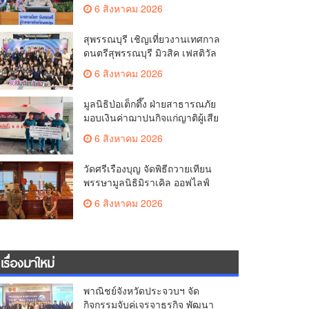
มั่นคง ยกระดับการป้องกัน
6 สิงหาคม 2026
อาชญากรรมทางเทคโนโลยี
สุพรรณบุรี เชิญเที่ยวงานเทศกาล
ดนตรีสุพรรณบุรี มิวสิค เฟสติวัล
มันส์ เหน่อมาก
6 สิงหาคม 2026
มูลนิธิป่อเต็กตึ๊ง ฝ่ายสาธารณภัย
มอบเงินค่าฌาปนกิจแก่ญาติผู้เสีย
ชีวิต จากเหตุเพลิงไหม้ โรงเบียร์ ณ
6 สิงหาคม 2026
ลาดพร้าว จำนวน 20,000 บาท
วัดศรีเรืองบุญ จัดพิธีถวายเทียน
พรรษามูลนิธิมิราเคิล ออฟไลฟ์
ประจำปี 2569 พล.ต.ต.ศิริวัฒน์
6 สิงหาคม 2026
ดีพอ ให้เกียรติเป็นประธาน
เรื่องมาใหม่
พาณิชย์จังหวัดประจวบฯ จัด
กิจกรรมจับคู่เจรจาธุรกิจ พัฒนา