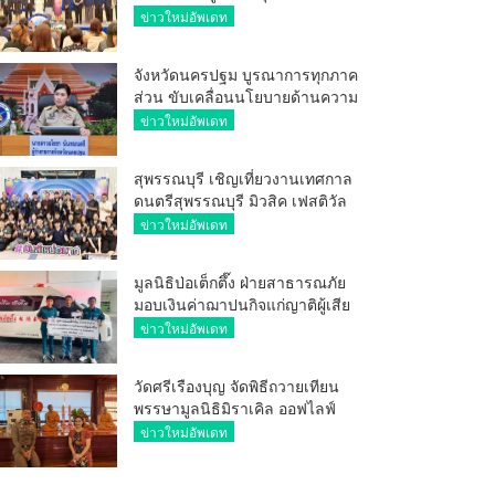
ศักยภาพ ผู้ประกอบการ ขยายช่อง
ข่าวใหม่อัพเดท
ทางการค้า สู่การค้าระหว่าง
ประเทศ
จังหวัดนครปฐม บูรณาการทุกภาค
ส่วน ขับเคลื่อนนโยบายด้านความ
มั่นคง ยกระดับการป้องกัน
ข่าวใหม่อัพเดท
อาชญากรรมทางเทคโนโลยี
สุพรรณบุรี เชิญเที่ยวงานเทศกาล
ดนตรีสุพรรณบุรี มิวสิค เฟสติวัล
มันส์ เหน่อมาก
ข่าวใหม่อัพเดท
มูลนิธิป่อเต็กตึ๊ง ฝ่ายสาธารณภัย
มอบเงินค่าฌาปนกิจแก่ญาติผู้เสีย
ชีวิต จากเหตุเพลิงไหม้ โรงเบียร์ ณ
ข่าวใหม่อัพเดท
ลาดพร้าว จำนวน 20,000 บาท
วัดศรีเรืองบุญ จัดพิธีถวายเทียน
พรรษามูลนิธิมิราเคิล ออฟไลฟ์
ประจำปี 2569 พล.ต.ต.ศิริวัฒน์
ข่าวใหม่อัพเดท
ดีพอ ให้เกียรติเป็นประธาน