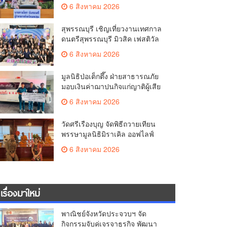
มั่นคง ยกระดับการป้องกัน
6 สิงหาคม 2026
อาชญากรรมทางเทคโนโลยี
สุพรรณบุรี เชิญเที่ยวงานเทศกาล
ดนตรีสุพรรณบุรี มิวสิค เฟสติวัล
มันส์ เหน่อมาก
6 สิงหาคม 2026
มูลนิธิป่อเต็กตึ๊ง ฝ่ายสาธารณภัย
มอบเงินค่าฌาปนกิจแก่ญาติผู้เสีย
ชีวิต จากเหตุเพลิงไหม้ โรงเบียร์ ณ
6 สิงหาคม 2026
ลาดพร้าว จำนวน 20,000 บาท
วัดศรีเรืองบุญ จัดพิธีถวายเทียน
พรรษามูลนิธิมิราเคิล ออฟไลฟ์
ประจำปี 2569 พล.ต.ต.ศิริวัฒน์
6 สิงหาคม 2026
ดีพอ ให้เกียรติเป็นประธาน
เรื่องมาใหม่
พาณิชย์จังหวัดประจวบฯ จัด
กิจกรรมจับคู่เจรจาธุรกิจ พัฒนา