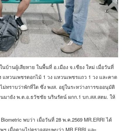
นบ้านผู้เสียหาย ในพื้นที่ อ.เมือง จ.เชียง ใหม่ เมื่อวันที่
 วง แหวนเพชรดอกไม้ 1 วง แหวนเพชรแถว 1 วง และคาด
ไม่ทราบว่าพักที่ใด ซึ่ง พงส. อยู่ในระหว่างการขออนุมัติ
ายัง พ.ต.อ.ธวัชชัย นรินรัตน์ ผกก.1 บก.สส.สตม. ให้
ometric พบว่า เมื่อวันที่ 28 พ.ค.2569 MR.ERRI ได้
ุงเทพฯ เมื่อตามไปตรวจสอบพบว่า MR.ERRI และ