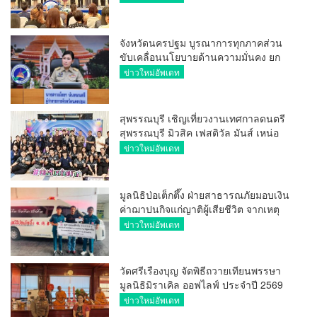
ระหว่างประเทศ
จังหวัดนครปฐม บูรณาการทุกภาคส่วน
ขับเคลื่อนนโยบายด้านความมั่นคง ยก
ระดับการป้องกันอาชญากรรมทาง
ข่าวใหม่อัพเดท
เทคโนโลยี
สุพรรณบุรี เชิญเที่ยวงานเทศกาลดนตรี
สุพรรณบุรี มิวสิค เฟสติวัล มันส์ เหน่อ
มาก
ข่าวใหม่อัพเดท
มูลนิธิป่อเต็กตึ๊ง ฝ่ายสาธารณภัยมอบเงิน
ค่าฌาปนกิจแก่ญาติผู้เสียชีวิต จากเหตุ
เพลิงไหม้ โรงเบียร์ ณ ลาดพร้าว จำนวน
ข่าวใหม่อัพเดท
20,000 บาท
วัดศรีเรืองบุญ จัดพิธีถวายเทียนพรรษา
มูลนิธิมิราเคิล ออฟไลฟ์ ประจำปี 2569
พล.ต.ต.ศิริวัฒน์ ดีพอ ให้เกียรติเป็น
ข่าวใหม่อัพเดท
ประธาน