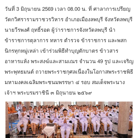
วันที่ 3 มิถุนายน 2569 เวลา 08.00 น. ที่ ศาลาการเปรียญ
วัดกวิศรารามราชวรวิหาร อำเภอเมืองลพบุรี จังหวัดลพบุรี
นายวีรพงศ์ ฤทธิ์รอด ผู้ว่าราชการจังหวัดลพบุรี นำ
ข้าราชการตุลาการ ทหาร ตำรวจ ข้าราชการ และพสก
นิกรทุกหมู่เหล่า เข้าร่วมพิธีทำบุญตักบาตร ข้าวสาร
อาหารแห้ง พระสงฆ์และสามเณร จำนวน 49 รูป และเจริญ
พระพุทธมนต์ ถวายพระราชกุศลเนื่องในโอกาสพระราชพิธี
มหามงคลเฉลิมพระชนมพรรษา ๔ รอบ สมเด็จพระนาง
เจ้าฯ พระบรมราชินี ๓ มิถุนายน ๒๕๖๙