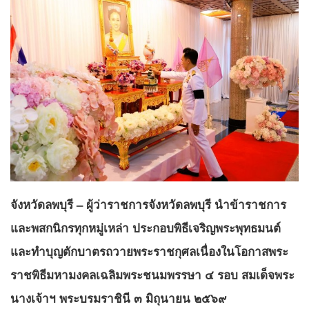
จังหวัดลพบุรี – ผู้ว่าราชการจังหวัดลพบุรี นำข้าราชการ
และพสกนิกรทุกหมู่เหล่า ประกอบพิธีเจริญพระพุทธมนต์
และทำบุญตักบาตรถวายพระราชกุศลเนื่องในโอกาสพระ
ราชพิธีมหามงคลเฉลิมพระชนมพรรษา ๔ รอบ สมเด็จพระ
นางเจ้าฯ พระบรมราชินี ๓ มิถุนายน ๒๕๖๙