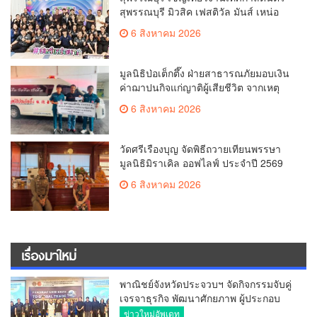
สุพรรณบุรี มิวสิค เฟสติวัล มันส์ เหน่อ
มาก
6 สิงหาคม 2026
มูลนิธิป่อเต็กตึ๊ง ฝ่ายสาธารณภัยมอบเงิน
ค่าฌาปนกิจแก่ญาติผู้เสียชีวิต จากเหตุ
เพลิงไหม้ โรงเบียร์ ณ ลาดพร้าว จำนวน
6 สิงหาคม 2026
20,000 บาท
วัดศรีเรืองบุญ จัดพิธีถวายเทียนพรรษา
มูลนิธิมิราเคิล ออฟไลฟ์ ประจำปี 2569
พล.ต.ต.ศิริวัฒน์ ดีพอ ให้เกียรติเป็น
6 สิงหาคม 2026
ประธาน
เรื่องมาใหม่
พาณิชย์จังหวัดประจวบฯ จัดกิจกรรมจับคู่
เจรจาธุรกิจ พัฒนาศักยภาพ ผู้ประกอบ
การ ขยายช่องทางการค้า สู่การค้า
ข่าวใหม่อัพเดท