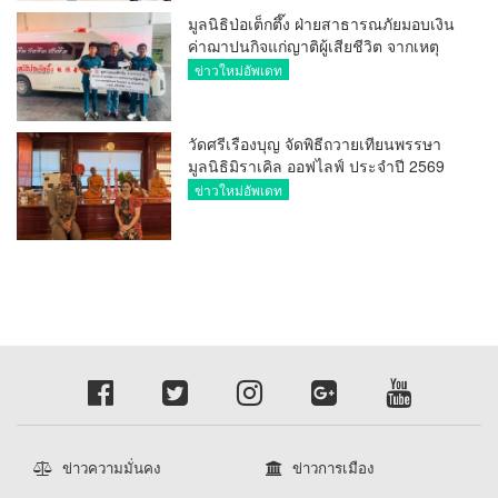
มูลนิธิป่อเต็กตึ๊ง ฝ่ายสาธารณภัยมอบเงิน
ค่าฌาปนกิจแก่ญาติผู้เสียชีวิต จากเหตุ
เพลิงไหม้ โรงเบียร์ ณ ลาดพร้าว จำนวน
ข่าวใหม่อัพเดท
20,000 บาท
วัดศรีเรืองบุญ จัดพิธีถวายเทียนพรรษา
มูลนิธิมิราเคิล ออฟไลฟ์ ประจำปี 2569
พล.ต.ต.ศิริวัฒน์ ดีพอ ให้เกียรติเป็น
ข่าวใหม่อัพเดท
ประธาน
ข่าวความมั่นคง
ข่าวการเมือง