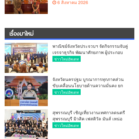
6 สิงหาคม 2026
ประธาน
เรื่องมาใหม่
พาณิชย์จังหวัดประจวบฯ จัดกิจกรรมจับคู่
เจรจาธุรกิจ พัฒนาศักยภาพ ผู้ประกอบ
การ ขยายช่องทางการค้า สู่การค้า
ข่าวใหม่อัพเดท
ระหว่างประเทศ
จังหวัดนครปฐม บูรณาการทุกภาคส่วน
ขับเคลื่อนนโยบายด้านความมั่นคง ยก
ระดับการป้องกันอาชญากรรมทาง
ข่าวใหม่อัพเดท
เทคโนโลยี
สุพรรณบุรี เชิญเที่ยวงานเทศกาลดนตรี
สุพรรณบุรี มิวสิค เฟสติวัล มันส์ เหน่อ
มาก
ข่าวใหม่อัพเดท