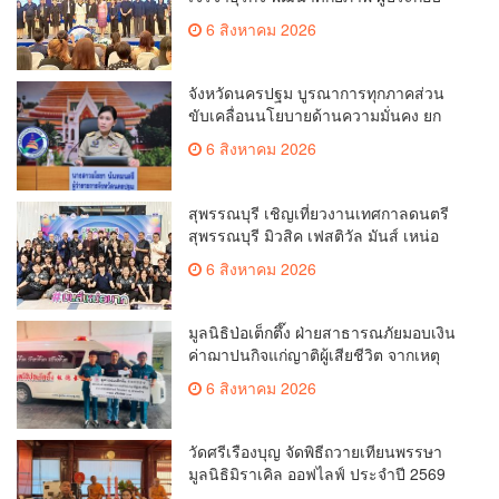
การ ขยายช่องทางการค้า สู่การค้า
6 สิงหาคม 2026
ระหว่างประเทศ
จังหวัดนครปฐม บูรณาการทุกภาคส่วน
ขับเคลื่อนนโยบายด้านความมั่นคง ยก
ระดับการป้องกันอาชญากรรมทาง
6 สิงหาคม 2026
เทคโนโลยี
สุพรรณบุรี เชิญเที่ยวงานเทศกาลดนตรี
สุพรรณบุรี มิวสิค เฟสติวัล มันส์ เหน่อ
มาก
6 สิงหาคม 2026
มูลนิธิป่อเต็กตึ๊ง ฝ่ายสาธารณภัยมอบเงิน
ค่าฌาปนกิจแก่ญาติผู้เสียชีวิต จากเหตุ
เพลิงไหม้ โรงเบียร์ ณ ลาดพร้าว จำนวน
6 สิงหาคม 2026
20,000 บาท
วัดศรีเรืองบุญ จัดพิธีถวายเทียนพรรษา
มูลนิธิมิราเคิล ออฟไลฟ์ ประจำปี 2569
พล.ต.ต.ศิริวัฒน์ ดีพอ ให้เกียรติเป็น