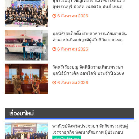
สุพรรณบุรี เชิญเที่ยวงานเทศกาลดนตรี
สุพรรณบุรี มิวสิค เฟสติวัล มันส์ เหน่อ
มาก
6 สิงหาคม 2026
มูลนิธิป่อเต็กตึ๊ง ฝ่ายสาธารณภัยมอบเงิน
ค่าฌาปนกิจแก่ญาติผู้เสียชีวิต จากเหตุ
เพลิงไหม้ โรงเบียร์ ณ ลาดพร้าว จำนวน
6 สิงหาคม 2026
20,000 บาท
วัดศรีเรืองบุญ จัดพิธีถวายเทียนพรรษา
มูลนิธิมิราเคิล ออฟไลฟ์ ประจำปี 2569
พล.ต.ต.ศิริวัฒน์ ดีพอ ให้เกียรติเป็น
6 สิงหาคม 2026
ประธาน
เรื่องมาใหม่
พาณิชย์จังหวัดประจวบฯ จัดกิจกรรมจับคู่
เจรจาธุรกิจ พัฒนาศักยภาพ ผู้ประกอบ
การ ขยายช่องทางการค้า สู่การค้า
ข่าวใหม่อัพเดท