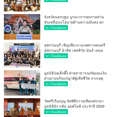
ระหว่างประเทศ
จังหวัดนครปฐม บูรณาการทุกภาคส่วน
ขับเคลื่อนนโยบายด้านความมั่นคง ยก
ระดับการป้องกันอาชญากรรมทาง
ข่าวใหม่อัพเดท
เทคโนโลยี
สุพรรณบุรี เชิญเที่ยวงานเทศกาลดนตรี
สุพรรณบุรี มิวสิค เฟสติวัล มันส์ เหน่อ
มาก
ข่าวใหม่อัพเดท
มูลนิธิป่อเต็กตึ๊ง ฝ่ายสาธารณภัยมอบเงิน
ค่าฌาปนกิจแก่ญาติผู้เสียชีวิต จากเหตุ
เพลิงไหม้ โรงเบียร์ ณ ลาดพร้าว จำนวน
ข่าวใหม่อัพเดท
20,000 บาท
วัดศรีเรืองบุญ จัดพิธีถวายเทียนพรรษา
มูลนิธิมิราเคิล ออฟไลฟ์ ประจำปี 2569
พล.ต.ต.ศิริวัฒน์ ดีพอ ให้เกียรติเป็น
ข่าวใหม่อัพเดท
ประธาน