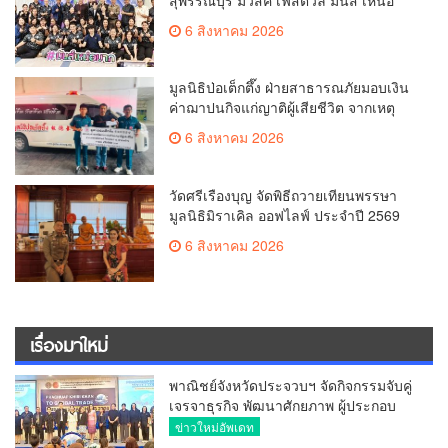
มาก
6 สิงหาคม 2026
มูลนิธิป่อเต็กตึ๊ง ฝ่ายสาธารณภัยมอบเงิน
ค่าฌาปนกิจแก่ญาติผู้เสียชีวิต จากเหตุ
เพลิงไหม้ โรงเบียร์ ณ ลาดพร้าว จำนวน
6 สิงหาคม 2026
20,000 บาท
วัดศรีเรืองบุญ จัดพิธีถวายเทียนพรรษา
มูลนิธิมิราเคิล ออฟไลฟ์ ประจำปี 2569
พล.ต.ต.ศิริวัฒน์ ดีพอ ให้เกียรติเป็น
6 สิงหาคม 2026
ประธาน
เรื่องมาใหม่
พาณิชย์จังหวัดประจวบฯ จัดกิจกรรมจับคู่
เจรจาธุรกิจ พัฒนาศักยภาพ ผู้ประกอบ
การ ขยายช่องทางการค้า สู่การค้า
ข่าวใหม่อัพเดท
ระหว่างประเทศ