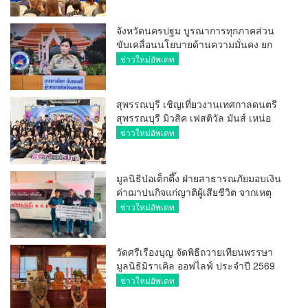
จังหวัดนครปฐม บูรณาการทุกภาคส่วน
ขับเคลื่อนนโยบายด้านความมั่นคง ยก
ระดับการป้องกันอาชญากรรมทาง
ข่าวใหม่อัพเดท
เทคโนโลยี
สุพรรณบุรี เชิญเที่ยวงานเทศกาลดนตรี
สุพรรณบุรี มิวสิค เฟสติวัล มันส์ เหน่อ
มาก
ข่าวใหม่อัพเดท
มูลนิธิป่อเต็กตึ๊ง ฝ่ายสาธารณภัยมอบเงิน
ค่าฌาปนกิจแก่ญาติผู้เสียชีวิต จากเหตุ
เพลิงไหม้ โรงเบียร์ ณ ลาดพร้าว จำนวน
ข่าวใหม่อัพเดท
20,000 บาท
วัดศรีเรืองบุญ จัดพิธีถวายเทียนพรรษา
มูลนิธิมิราเคิล ออฟไลฟ์ ประจำปี 2569
พล.ต.ต.ศิริวัฒน์ ดีพอ ให้เกียรติเป็น
ข่าวใหม่อัพเดท
ประธาน