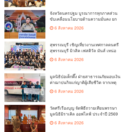
จังหวัดนครปฐม บูรณาการทุกภาคส่วน
ขับเคลื่อนนโยบายด้านความมั่นคง ยก
ระดับการป้องกันอาชญากรรมทาง
6 สิงหาคม 2026
เทคโนโลยี
สุพรรณบุรี เชิญเที่ยวงานเทศกาลดนตรี
สุพรรณบุรี มิวสิค เฟสติวัล มันส์ เหน่อ
มาก
6 สิงหาคม 2026
มูลนิธิป่อเต็กตึ๊ง ฝ่ายสาธารณภัยมอบเงิน
ค่าฌาปนกิจแก่ญาติผู้เสียชีวิต จากเหตุ
เพลิงไหม้ โรงเบียร์ ณ ลาดพร้าว จำนวน
6 สิงหาคม 2026
20,000 บาท
วัดศรีเรืองบุญ จัดพิธีถวายเทียนพรรษา
มูลนิธิมิราเคิล ออฟไลฟ์ ประจำปี 2569
พล.ต.ต.ศิริวัฒน์ ดีพอ ให้เกียรติเป็น
6 สิงหาคม 2026
ประธาน