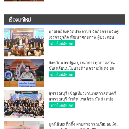
เรื่องมาใหม่
พาณิชย์จังหวัดประจวบฯ จัดกิจกรรมจับคู่
เจรจาธุรกิจ พัฒนาศักยภาพ ผู้ประกอบ
การ ขยายช่องทางการค้า สู่การค้า
ข่าวใหม่อัพเดท
ระหว่างประเทศ
จังหวัดนครปฐม บูรณาการทุกภาคส่วน
ขับเคลื่อนนโยบายด้านความมั่นคง ยก
ระดับการป้องกันอาชญากรรมทาง
ข่าวใหม่อัพเดท
เทคโนโลยี
สุพรรณบุรี เชิญเที่ยวงานเทศกาลดนตรี
สุพรรณบุรี มิวสิค เฟสติวัล มันส์ เหน่อ
มาก
ข่าวใหม่อัพเดท
มูลนิธิป่อเต็กตึ๊ง ฝ่ายสาธารณภัยมอบเงิน