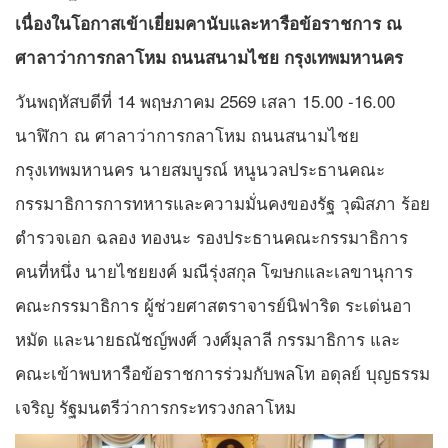
เนื่องในโอกาสเข้าเยี่ยมคานับและหารือข้อราชการ ณ
ศาลาว่าการกลาโหม ถนนสนามไชย กรุงเทพมหานคร
วันพฤหัสบดีที่ 14 พฤษภาคม 2569 เสลา 15.00 -16.00
นาฬิกา ณ ศาลาว่าการกลาโหม ถนนสนามไชย
กรุงเทพมหานคร นายสมบูรณ์ หนูนวลประธานคณะ
กรรมาธิการการทหารและความมั่นคงของรัฐ วุฒิสภา ร้อย
ตำรวจเอก ฉลอง ทองนะ รองประธานคณะกรรมาธิการ
คนที่หนึ่ง นายไชยยงค์ มณีรุ่งสกุล โฆษกและเลขานุการ
คณะกรรมาธิการ ผู้ช่วยศาสตราจารย์นิฟาริด ระเด่นอา
หมัด และนายธณัชญ์พงศ์ วงศ์มุลาลี กรรมาธิการ และ
คณะเข้าพบหารือข้อราชการร่วมกับพลโท อดุลย์ บุญธรรม
เจริญ รัฐมนตรีว่าการกระทรวงกลาโหม