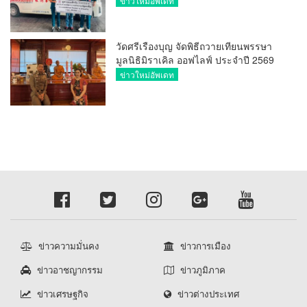
ข่าวใหม่อัพเดท
20,000 บาท
วัดศรีเรืองบุญ จัดพิธีถวายเทียนพรรษา
มูลนิธิมิราเคิล ออฟไลฟ์ ประจำปี 2569
พล.ต.ต.ศิริวัฒน์ ดีพอ ให้เกียรติเป็น
ข่าวใหม่อัพเดท
ประธาน
ข่าวความมั่นคง
ข่าวการเมือง
ข่าวอาชญากรรม
ข่าวภูมิภาค
ข่าวเศรษฐกิจ
ข่าวต่างประเทศ