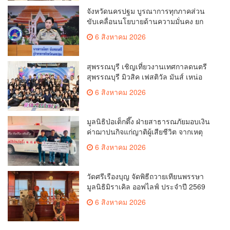
จังหวัดนครปฐม บูรณาการทุกภาคส่วน
ขับเคลื่อนนโยบายด้านความมั่นคง ยก
ระดับการป้องกันอาชญากรรมทาง
6 สิงหาคม 2026
เทคโนโลยี
สุพรรณบุรี เชิญเที่ยวงานเทศกาลดนตรี
สุพรรณบุรี มิวสิค เฟสติวัล มันส์ เหน่อ
มาก
6 สิงหาคม 2026
มูลนิธิป่อเต็กตึ๊ง ฝ่ายสาธารณภัยมอบเงิน
ค่าฌาปนกิจแก่ญาติผู้เสียชีวิต จากเหตุ
เพลิงไหม้ โรงเบียร์ ณ ลาดพร้าว จำนวน
6 สิงหาคม 2026
20,000 บาท
วัดศรีเรืองบุญ จัดพิธีถวายเทียนพรรษา
มูลนิธิมิราเคิล ออฟไลฟ์ ประจำปี 2569
พล.ต.ต.ศิริวัฒน์ ดีพอ ให้เกียรติเป็น
6 สิงหาคม 2026
ประธาน