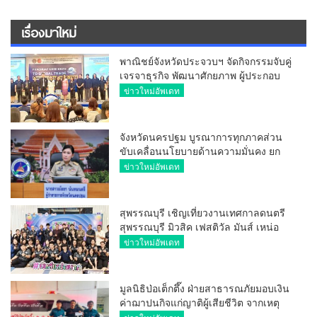
เรื่องมาใหม่
พาณิชย์จังหวัดประจวบฯ จัดกิจกรรมจับคู่
เจรจาธุรกิจ พัฒนาศักยภาพ ผู้ประกอบ
การ ขยายช่องทางการค้า สู่การค้า
ข่าวใหม่อัพเดท
ระหว่างประเทศ
จังหวัดนครปฐม บูรณาการทุกภาคส่วน
ขับเคลื่อนนโยบายด้านความมั่นคง ยก
ระดับการป้องกันอาชญากรรมทาง
ข่าวใหม่อัพเดท
เทคโนโลยี
สุพรรณบุรี เชิญเที่ยวงานเทศกาลดนตรี
สุพรรณบุรี มิวสิค เฟสติวัล มันส์ เหน่อ
มาก
ข่าวใหม่อัพเดท
มูลนิธิป่อเต็กตึ๊ง ฝ่ายสาธารณภัยมอบเงิน
ค่าฌาปนกิจแก่ญาติผู้เสียชีวิต จากเหตุ
เพลิงไหม้ โรงเบียร์ ณ ลาดพร้าว จำนวน