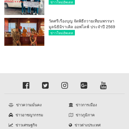
เพลิงไหม้ โรงเบียร์ ณ ลาดพร้าว จำนวน
ข่าวใหม่อัพเดท
20,000 บาท
วัดศรีเรืองบุญ จัดพิธีถวายเทียนพรรษา
มูลนิธิมิราเคิล ออฟไลฟ์ ประจำปี 2569
พล.ต.ต.ศิริวัฒน์ ดีพอ ให้เกียรติเป็น
ข่าวใหม่อัพเดท
ประธาน
ข่าวความมั่นคง
ข่าวการเมือง
ข่าวอาชญากรรม
ข่าวภูมิภาค
ข่าวเศรษฐกิจ
ข่าวต่างประเทศ