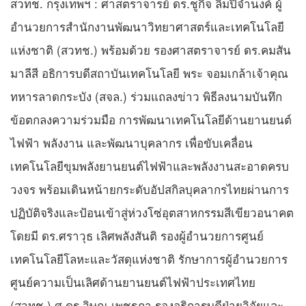
สวทช. กรุงเทพฯ : ศาสตราจารย์ ดร.ชูกิจ ลิมปิจำนงค์ ผู้
อำนวยการสำนักงานพัฒนาวิทยาศาสตร์และเทคโนโลยี
แห่งชาติ (สวทช.) พร้อมด้วย รองศาสตราจารย์ ดร.คมสัน
มาลีสี อธิการบดีสถาบันเทคโนโลยี พระ จอมเกล้าเจ้าคุณ
ทหารลาดกระบัง (สจล.) ร่วมแถลงข่าว พิธีลงนามบันทึก
ข้อตกลงความร่วมมือ การพัฒนาเทคโนโลยีด้านยานยนต์
ไฟฟ้า พลังงาน และพัฒนาบุคลากร เพื่อขับเคลื่อน
เทคโนโลยีขุมพลังยานยนต์ไฟฟ้าและพลังงานสะอาดครบ
วงจร พร้อมเดินหน้ายกระดับอัปสกิลบุคลากรไทยผ่านการ
ปฏิบัติจริงและป้อนเข้าสู่ห่วงโซ่อุตสาหกรรมสีเขียวอนาคต
โดยมี ดร.ศราวุธ เลิศพลังสันติ รองผู้อำนวยการศูนย์
เทคโนโลยีโลหะและวัสดุแห่งชาติ รักษาการผู้อำนวยการ
ศูนย์ความเป็นเลิศด้านยานยนต์ไฟฟ้าประเทศไทย
(สวทช.) ศ.ดร.วิษณุ เพชรภา รองอธิการบดีฝ่ายวิจัยและ