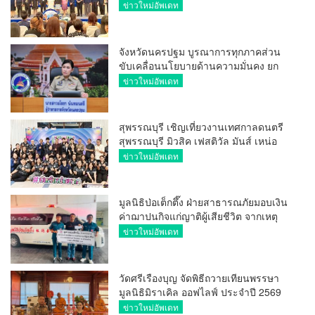
การ ขยายช่องทางการค้า สู่การค้า
ข่าวใหม่อัพเดท
ระหว่างประเทศ
จังหวัดนครปฐม บูรณาการทุกภาคส่วน
ขับเคลื่อนนโยบายด้านความมั่นคง ยก
ระดับการป้องกันอาชญากรรมทาง
ข่าวใหม่อัพเดท
เทคโนโลยี
สุพรรณบุรี เชิญเที่ยวงานเทศกาลดนตรี
สุพรรณบุรี มิวสิค เฟสติวัล มันส์ เหน่อ
มาก
ข่าวใหม่อัพเดท
มูลนิธิป่อเต็กตึ๊ง ฝ่ายสาธารณภัยมอบเงิน
ค่าฌาปนกิจแก่ญาติผู้เสียชีวิต จากเหตุ
เพลิงไหม้ โรงเบียร์ ณ ลาดพร้าว จำนวน
ข่าวใหม่อัพเดท
20,000 บาท
วัดศรีเรืองบุญ จัดพิธีถวายเทียนพรรษา
มูลนิธิมิราเคิล ออฟไลฟ์ ประจำปี 2569
พล.ต.ต.ศิริวัฒน์ ดีพอ ให้เกียรติเป็น
ข่าวใหม่อัพเดท