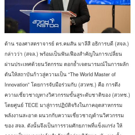
ด้าน รองศาสตราจารย์ ดร.คมสัน มาลีสี อธิการบดี (สจล.)
กล่าวว่า (สจล.) พร้อมเป็นฟันเฟืองสำคัญในการเปลี่ยน
ผ่านประเทศด้วยนวัตกรรม ตอกย้ำเจตนารมณ์ในการผลัก
ดันให้สถาบันก้าวสู่ความเป็น “The World Master of
Innovation” โดยการจับมือร่วมกับ (สวทช.) คือ การดึง
ความเชี่ยวชาญทางวิศวกรรมขั้นสูระดับชาติของ (สวทช.)
โดยศูนย์ TECE มาสู่การปฏิบัติจริงในภาคอุตสาหกรรม
พลังงานสะอาด ผนวกกับความเชี่ยวชาญด้านวิศวกรรม
ของ สจล. ดังนั้นจึงเป็นการรวมศักยภาพที่แข็งแกร่ง ให้