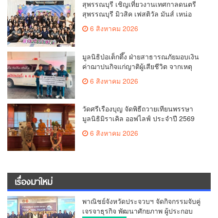
สุพรรณบุรี เชิญเที่ยวงานเทศกาลดนตรี
สุพรรณบุรี มิวสิค เฟสติวัล มันส์ เหน่อ
มาก
6 สิงหาคม 2026
มูลนิธิป่อเต็กตึ๊ง ฝ่ายสาธารณภัยมอบเงิน
ค่าฌาปนกิจแก่ญาติผู้เสียชีวิต จากเหตุ
เพลิงไหม้ โรงเบียร์ ณ ลาดพร้าว จำนวน
6 สิงหาคม 2026
20,000 บาท
วัดศรีเรืองบุญ จัดพิธีถวายเทียนพรรษา
มูลนิธิมิราเคิล ออฟไลฟ์ ประจำปี 2569
พล.ต.ต.ศิริวัฒน์ ดีพอ ให้เกียรติเป็น
6 สิงหาคม 2026
ประธาน
เรื่องมาใหม่
พาณิชย์จังหวัดประจวบฯ จัดกิจกรรมจับคู่
เจรจาธุรกิจ พัฒนาศักยภาพ ผู้ประกอบ