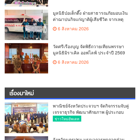
มูลนิธิป่อเต็กตึ๊ง ฝ่ายสาธารณภัยมอบเงิน
ค่าฌาปนกิจแก่ญาติผู้เสียชีวิต จากเหตุ
เพลิงไหม้ โรงเบียร์ ณ ลาดพร้าว จำนวน
6 สิงหาคม 2026
20,000 บาท
วัดศรีเรืองบุญ จัดพิธีถวายเทียนพรรษา
มูลนิธิมิราเคิล ออฟไลฟ์ ประจำปี 2569
พล.ต.ต.ศิริวัฒน์ ดีพอ ให้เกียรติเป็น
6 สิงหาคม 2026
ประธาน
เรื่องมาใหม่
พาณิชย์จังหวัดประจวบฯ จัดกิจกรรมจับคู่
เจรจาธุรกิจ พัฒนาศักยภาพ ผู้ประกอบ
การ ขยายช่องทางการค้า สู่การค้า
ข่าวใหม่อัพเดท
ระหว่างประเทศ
จังหวัดนครปฐม บูรณาการทุกภาคส่วน