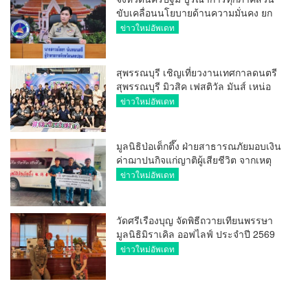
ขับเคลื่อนนโยบายด้านความมั่นคง ยก
ระดับการป้องกันอาชญากรรมทาง
ข่าวใหม่อัพเดท
เทคโนโลยี
สุพรรณบุรี เชิญเที่ยวงานเทศกาลดนตรี
สุพรรณบุรี มิวสิค เฟสติวัล มันส์ เหน่อ
มาก
ข่าวใหม่อัพเดท
มูลนิธิป่อเต็กตึ๊ง ฝ่ายสาธารณภัยมอบเงิน
ค่าฌาปนกิจแก่ญาติผู้เสียชีวิต จากเหตุ
เพลิงไหม้ โรงเบียร์ ณ ลาดพร้าว จำนวน
ข่าวใหม่อัพเดท
20,000 บาท
วัดศรีเรืองบุญ จัดพิธีถวายเทียนพรรษา
มูลนิธิมิราเคิล ออฟไลฟ์ ประจำปี 2569
พล.ต.ต.ศิริวัฒน์ ดีพอ ให้เกียรติเป็น
ข่าวใหม่อัพเดท
ประธาน