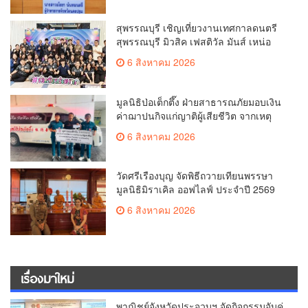
สุพรรณบุรี เชิญเที่ยวงานเทศกาลดนตรี
สุพรรณบุรี มิวสิค เฟสติวัล มันส์ เหน่อ
มาก
6 สิงหาคม 2026
มูลนิธิป่อเต็กตึ๊ง ฝ่ายสาธารณภัยมอบเงิน
ค่าฌาปนกิจแก่ญาติผู้เสียชีวิต จากเหตุ
เพลิงไหม้ โรงเบียร์ ณ ลาดพร้าว จำนวน
6 สิงหาคม 2026
20,000 บาท
วัดศรีเรืองบุญ จัดพิธีถวายเทียนพรรษา
มูลนิธิมิราเคิล ออฟไลฟ์ ประจำปี 2569
พล.ต.ต.ศิริวัฒน์ ดีพอ ให้เกียรติเป็น
6 สิงหาคม 2026
ประธาน
เรื่องมาใหม่
พาณิชย์จังหวัดประจวบฯ จัดกิจกรรมจับคู่