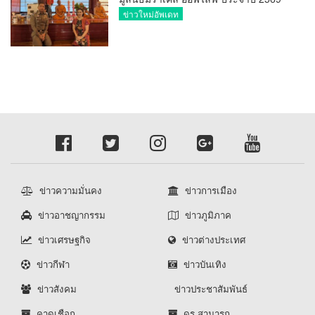
พล.ต.ต.ศิริวัฒน์ ดีพอ ให้เกียรติเป็น
ข่าวใหม่อัพเดท
ประธาน
ข่าวความมั่นคง
ข่าวการเมือง
ข่าวอาชญากรรม
ข่าวภูมิภาค
ข่าวเศรษฐกิจ
ข่าวต่างประเทศ
ข่าวกีฬา
ข่าวบันเทิง
ข่าวสังคม
ข่าวประชาสัมพันธ์
คาดเชือก
ดร.สามารถ