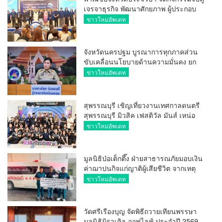
เจรจาธุรกิจ พัฒนาศักยภาพ ผู้ประกอบ
การ ขยายช่องทางการค้า สู่การค้า
ข่าวใหม่อัพเดท
ระหว่างประเทศ
จังหวัดนครปฐม บูรณาการทุกภาคส่วน
ขับเคลื่อนนโยบายด้านความมั่นคง ยก
ระดับการป้องกันอาชญากรรมทาง
ข่าวใหม่อัพเดท
เทคโนโลยี
สุพรรณบุรี เชิญเที่ยวงานเทศกาลดนตรี
สุพรรณบุรี มิวสิค เฟสติวัล มันส์ เหน่อ
มาก
ข่าวใหม่อัพเดท
มูลนิธิป่อเต็กตึ๊ง ฝ่ายสาธารณภัยมอบเงิน
ค่าฌาปนกิจแก่ญาติผู้เสียชีวิต จากเหตุ
เพลิงไหม้ โรงเบียร์ ณ ลาดพร้าว จำนวน
ข่าวใหม่อัพเดท
20,000 บาท
วัดศรีเรืองบุญ จัดพิธีถวายเทียนพรรษา
มูลนิธิมิราเคิล ออฟไลฟ์ ประจำปี 2569