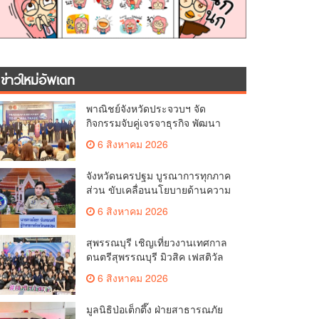
ข่าวใหม่อัพเดท
พาณิชย์จังหวัดประจวบฯ จัด
กิจกรรมจับคู่เจรจาธุรกิจ พัฒนา
ศักยภาพ ผู้ประกอบการ ขยายช่อง
6 สิงหาคม 2026
ทางการค้า สู่การค้าระหว่าง
ประเทศ
จังหวัดนครปฐม บูรณาการทุกภาค
ส่วน ขับเคลื่อนนโยบายด้านความ
มั่นคง ยกระดับการป้องกัน
6 สิงหาคม 2026
อาชญากรรมทางเทคโนโลยี
สุพรรณบุรี เชิญเที่ยวงานเทศกาล
ดนตรีสุพรรณบุรี มิวสิค เฟสติวัล
มันส์ เหน่อมาก
6 สิงหาคม 2026
มูลนิธิป่อเต็กตึ๊ง ฝ่ายสาธารณภัย