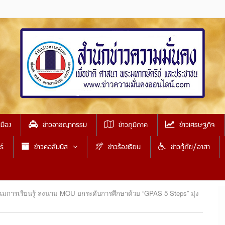
เมือง
ข่าวอาชญากรรม
ข่าวภูมิภาค
ข่าวเศรษฐกิจ
ธ์
ข่าวคอลัมนิส
ข่าวร้องเรียน
ข่าวกู้ภัย/อาสา
โฉมการเรียนรู้ ลงนาม MOU ยกระดับการศึกษาด้วย “GPAS 5 Steps” มุ่ง