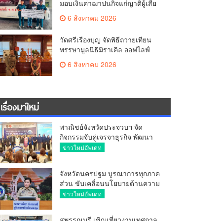
มอบเงินค่าฌาปนกิจแก่ญาติผู้เสีย
ชีวิต จากเหตุเพลิงไหม้ โรงเบียร์ ณ
6 สิงหาคม 2026
ลาดพร้าว จำนวน 20,000 บาท
วัดศรีเรืองบุญ จัดพิธีถวายเทียน
พรรษามูลนิธิมิราเคิล ออฟไลฟ์
ประจำปี 2569 พล.ต.ต.ศิริวัฒน์
6 สิงหาคม 2026
ดีพอ ให้เกียรติเป็นประธาน
เรื่องมาใหม่
พาณิชย์จังหวัดประจวบฯ จัด
กิจกรรมจับคู่เจรจาธุรกิจ พัฒนา
ศักยภาพ ผู้ประกอบการ ขยายช่อง
ข่าวใหม่อัพเดท
ทางการค้า สู่การค้าระหว่าง
ประเทศ
จังหวัดนครปฐม บูรณาการทุกภาค
ส่วน ขับเคลื่อนนโยบายด้านความ
มั่นคง ยกระดับการป้องกัน
ข่าวใหม่อัพเดท
อาชญากรรมทางเทคโนโลยี
สุพรรณบุรี เชิญเที่ยวงานเทศกาล