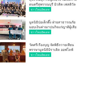
ดนตรีสุพรรณบุรี มิวสิค เฟสติวัล
มันส์ เหน่อมาก
ข่าวใหม่อัพเดท
มูลนิธิป่อเต็กตึ๊ง ฝ่ายสาธารณภัย
มอบเงินค่าฌาปนกิจแก่ญาติผู้เสีย
ชีวิต จากเหตุเพลิงไหม้ โรงเบียร์ ณ
ข่าวใหม่อัพเดท
ลาดพร้าว จำนวน 20,000 บาท
วัดศรีเรืองบุญ จัดพิธีถวายเทียน
พรรษามูลนิธิมิราเคิล ออฟไลฟ์
ประจำปี 2569 พล.ต.ต.ศิริวัฒน์
ข่าวใหม่อัพเดท
ดีพอ ให้เกียรติเป็นประธาน