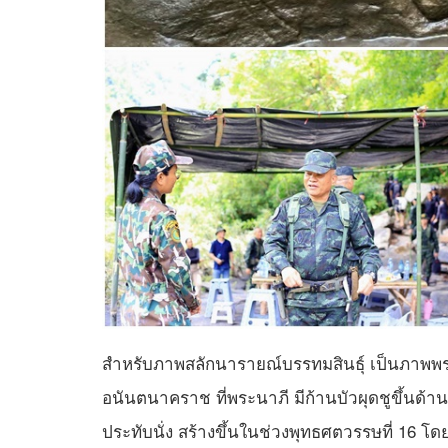
สำหรับภาพสลักนารายณ์บรรทมสินธุ์ เป็นภา
อนันตนาคราช ที่พระนาภี มีก้านบัวผุดชูขึ้นด้
ประทับนั่ง สร้างขึ้นในช่วงพุทธศตวรรษที่ 16 โ