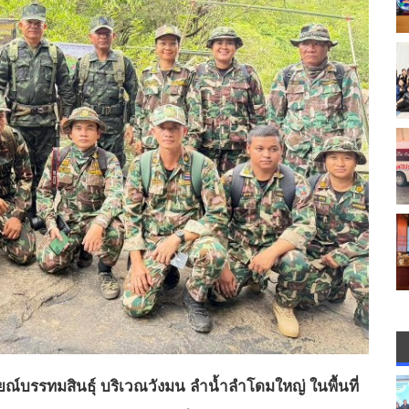
ายณ์บรรทมสินธุ์ บริเวณวังมน ลำน้ำลำโดมใหญ่ ในพื้นที่