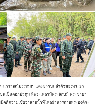
พพระนารายณ์บรรทมตะแคงขวาบนลำตัวของพระยา
านบนเป็นดอกบัวตูม ที่พระเพลามีพระลักษมี พระชายา
ดยมีคติความเชื่อว่าสายน้ำที่ไหลผ่านวรกายพระองค์จะ