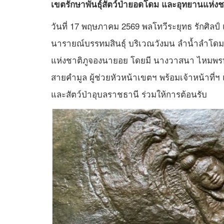
เขตรักษาพันธุ์สัตว์ป่ายอดโดม และอุทยานแห่งช
วันที่ 17 พฤษภาคม 2569 พลโทวีระยุทธ รักศิลป
นารายณ์บรรทมสินธุ์ บริเวณวังมน ลำน้ำลำโดมให
แห่งชาติภูจองนายอย โดยมี นางวาสนา ไหมพรหม
สายคำมูล ผู้ช่วยหัวหน้าเขตฯ พร้อมเจ้าหน้าที่
และสัตว์ป่าอุบลราชธานี ร่วมให้การต้อนรับ