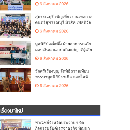
มั่นคง ยกระดับการป้องกัน
6 สิงหาคม 2026
อาชญากรรมทางเทคโนโลยี
สุพรรณบุรี เชิญเที่ยวงานเทศกาล
ดนตรีสุพรรณบุรี มิวสิค เฟสติวัล
มันส์ เหน่อมาก
6 สิงหาคม 2026
มูลนิธิป่อเต็กตึ๊ง ฝ่ายสาธารณภัย
มอบเงินค่าฌาปนกิจแก่ญาติผู้เสีย
ชีวิต จากเหตุเพลิงไหม้ โรงเบียร์ ณ
6 สิงหาคม 2026
ลาดพร้าว จำนวน 20,000 บาท
วัดศรีเรืองบุญ จัดพิธีถวายเทียน
พรรษามูลนิธิมิราเคิล ออฟไลฟ์
ประจำปี 2569 พล.ต.ต.ศิริวัฒน์
6 สิงหาคม 2026
ดีพอ ให้เกียรติเป็นประธาน
เรื่องมาใหม่
พาณิชย์จังหวัดประจวบฯ จัด
กิจกรรมจับคู่เจรจาธุรกิจ พัฒนา