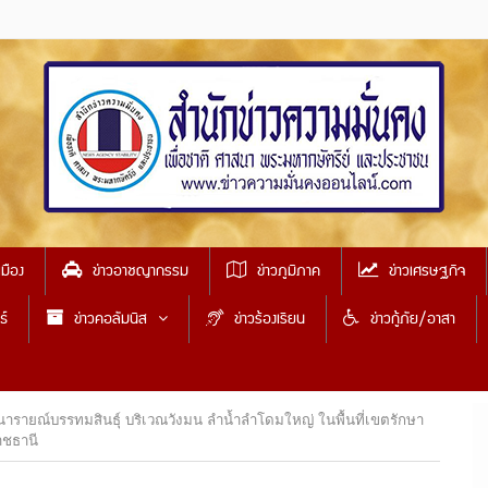
เมือง
ข่าวอาชญากรรม
ข่าวภูมิภาค
ข่าวเศรษฐกิจ
ธ์
ข่าวคอลัมนิส
ข่าวร้องเรียน
ข่าวกู้ภัย/อาสา
ักนารายณ์บรรทมสินธุ์ บริเวณวังมน ลำน้ำลำโดมใหญ่ ในพื้นที่เขตรักษา
าชธานี