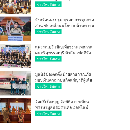
ศักยภาพ ผู้ประกอบการ ขยายช่อง
ข่าวใหม่อัพเดท
ทางการค้า สู่การค้าระหว่าง
ประเทศ
จังหวัดนครปฐม บูรณาการทุกภาค
ส่วน ขับเคลื่อนนโยบายด้านความ
มั่นคง ยกระดับการป้องกัน
ข่าวใหม่อัพเดท
อาชญากรรมทางเทคโนโลยี
สุพรรณบุรี เชิญเที่ยวงานเทศกาล
ดนตรีสุพรรณบุรี มิวสิค เฟสติวัล
มันส์ เหน่อมาก
ข่าวใหม่อัพเดท
มูลนิธิป่อเต็กตึ๊ง ฝ่ายสาธารณภัย
มอบเงินค่าฌาปนกิจแก่ญาติผู้เสีย
ชีวิต จากเหตุเพลิงไหม้ โรงเบียร์ ณ
ข่าวใหม่อัพเดท
ลาดพร้าว จำนวน 20,000 บาท
วัดศรีเรืองบุญ จัดพิธีถวายเทียน
พรรษามูลนิธิมิราเคิล ออฟไลฟ์
ประจำปี 2569 พล.ต.ต.ศิริวัฒน์
ข่าวใหม่อัพเดท
ดีพอ ให้เกียรติเป็นประธาน