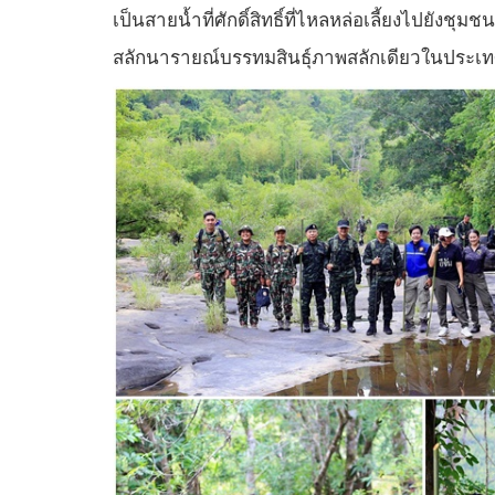
เป็นสายน้ำที่ศักดิ์สิทธิ์ที่ไหลหล่อเลี้ยงไปยังช
สลักนารายณ์บรรทมสินธุ์ภาพสลักเดียวในประเ