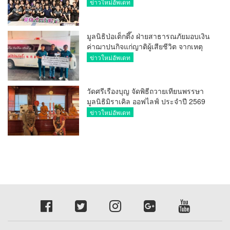
มาก
ข่าวใหม่อัพเดท
มูลนิธิป่อเต็กตึ๊ง ฝ่ายสาธารณภัยมอบเงิน
ค่าฌาปนกิจแก่ญาติผู้เสียชีวิต จากเหตุ
เพลิงไหม้ โรงเบียร์ ณ ลาดพร้าว จำนวน
ข่าวใหม่อัพเดท
20,000 บาท
วัดศรีเรืองบุญ จัดพิธีถวายเทียนพรรษา
มูลนิธิมิราเคิล ออฟไลฟ์ ประจำปี 2569
พล.ต.ต.ศิริวัฒน์ ดีพอ ให้เกียรติเป็น
ข่าวใหม่อัพเดท
ประธาน