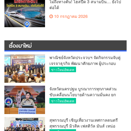
ไม่ถึงทางตัน! ไฮสปีด 3 สนามบิน… ยังไป
ต่อได้
10 กรกฎาคม 2026
เรื่องมาใหม่
พาณิชย์จังหวัดประจวบฯ จัดกิจกรรมจับคู่
เจรจาธุรกิจ พัฒนาศักยภาพ ผู้ประกอบ
การ ขยายช่องทางการค้า สู่การค้า
ข่าวใหม่อัพเดท
ระหว่างประเทศ
จังหวัดนครปฐม บูรณาการทุกภาคส่วน
ขับเคลื่อนนโยบายด้านความมั่นคง ยก
ระดับการป้องกันอาชญากรรมทาง
ข่าวใหม่อัพเดท
เทคโนโลยี
สุพรรณบุรี เชิญเที่ยวงานเทศกาลดนตรี
สุพรรณบุรี มิวสิค เฟสติวัล มันส์ เหน่อ