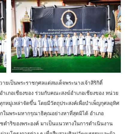
วายเป็นพระราชกุศลแด่สมเด็จพระนางเจ้าสิริกิติ์
ำเภอเชียงของ ร่วมกับคณะสงฆ์อำเภอเชียงของ หน่วย
มู่เหล่าจัดขึ้น โดยมีวัตถุประสงค์เพื่อบำเพ็ญกุศลอุทิศ
กในพระมหากรุณาธิคุณอย่างหาที่สุดมิได้ อำเภอ
ราชดำริของพระองค์ มาเป็นแนวทางในการดำเนินงาน
ย ผ่านโครงการต่าง ๆ เพื่อสืบสานศิลปวัฒนธรรมและผ้า