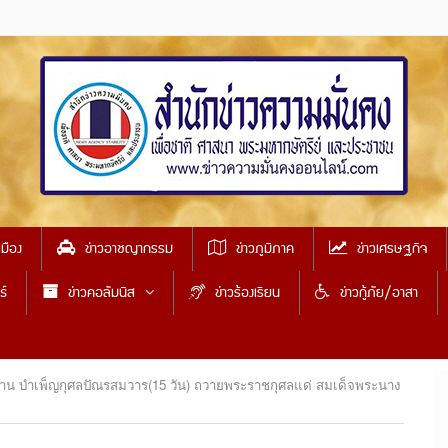
เมือง
ข่าวอาชญากรรม
ข่าวภูมิภาค
ข่าวเศรษฐกิจ
ธ์
ข่าวคอลัมนิส
ข่าวร้องเรียน
ข่าวกู้ภัย/อาสา
ทาน บำเพ็ญกุศลปัณรสมวาร(15 วัน) ถวายพระราชกุศลแด่ สมเด็จพระนาง