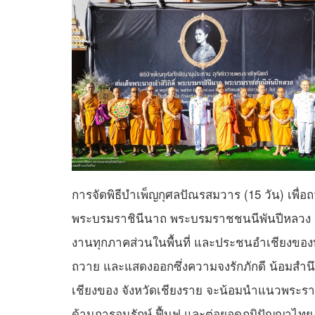
การจัดพิธีบำเพ็ญกุศลปัณรสมวาร (15 วัน) เพื่อถ
พระบรมราชินีนาถ พระบรมราชชนนีพันปีหลวง อ
งานทุกภาคส่วนในพื้นที่ และประชนอำเชียงของทุกห
ถวาย และแสดงออกซึ่งความจงรักภักดี น้อมสำนึ
เชียงของ จังหวัดเชียงราย จะน้อมนำแนวพระ
ด้านการอนุรักษ์ ฟื้นฟู และต่อยอดภูมิปัญญาไท