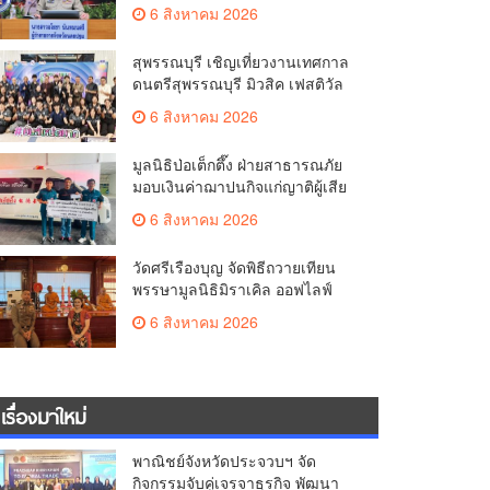
มั่นคง ยกระดับการป้องกัน
6 สิงหาคม 2026
อาชญากรรมทางเทคโนโลยี
สุพรรณบุรี เชิญเที่ยวงานเทศกาล
ดนตรีสุพรรณบุรี มิวสิค เฟสติวัล
มันส์ เหน่อมาก
6 สิงหาคม 2026
มูลนิธิป่อเต็กตึ๊ง ฝ่ายสาธารณภัย
มอบเงินค่าฌาปนกิจแก่ญาติผู้เสีย
ชีวิต จากเหตุเพลิงไหม้ โรงเบียร์ ณ
6 สิงหาคม 2026
ลาดพร้าว จำนวน 20,000 บาท
วัดศรีเรืองบุญ จัดพิธีถวายเทียน
พรรษามูลนิธิมิราเคิล ออฟไลฟ์
ประจำปี 2569 พล.ต.ต.ศิริวัฒน์
6 สิงหาคม 2026
ดีพอ ให้เกียรติเป็นประธาน
เรื่องมาใหม่
พาณิชย์จังหวัดประจวบฯ จัด
กิจกรรมจับคู่เจรจาธุรกิจ พัฒนา