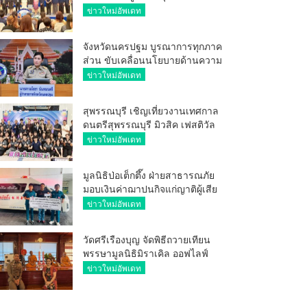
ศักยภาพ ผู้ประกอบการ ขยายช่อง
ข่าวใหม่อัพเดท
ทางการค้า สู่การค้าระหว่าง
ประเทศ
จังหวัดนครปฐม บูรณาการทุกภาค
ส่วน ขับเคลื่อนนโยบายด้านความ
มั่นคง ยกระดับการป้องกัน
ข่าวใหม่อัพเดท
อาชญากรรมทางเทคโนโลยี
สุพรรณบุรี เชิญเที่ยวงานเทศกาล
ดนตรีสุพรรณบุรี มิวสิค เฟสติวัล
มันส์ เหน่อมาก
ข่าวใหม่อัพเดท
มูลนิธิป่อเต็กตึ๊ง ฝ่ายสาธารณภัย
มอบเงินค่าฌาปนกิจแก่ญาติผู้เสีย
ชีวิต จากเหตุเพลิงไหม้ โรงเบียร์ ณ
ข่าวใหม่อัพเดท
ลาดพร้าว จำนวน 20,000 บาท
วัดศรีเรืองบุญ จัดพิธีถวายเทียน
พรรษามูลนิธิมิราเคิล ออฟไลฟ์
ประจำปี 2569 พล.ต.ต.ศิริวัฒน์
ข่าวใหม่อัพเดท
ดีพอ ให้เกียรติเป็นประธาน