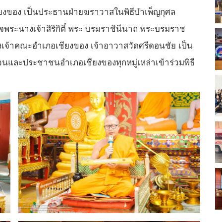
ยงของ เป็นประธานฝ่ายฆราวาสในพิธีบำเพ็ญกุศล
พระนางเจ้าสิริกิติ์ พระ บรมราชินีนาถ พระบรมราช
องเจ้าคณะอำเภอเชียงของ เจ้าอาวาสวัดศรีดอนชัย เป็น
นและประชาชนอำเภอเชียงของทุกหมู่เหล่าเข้าร่วมพิธี