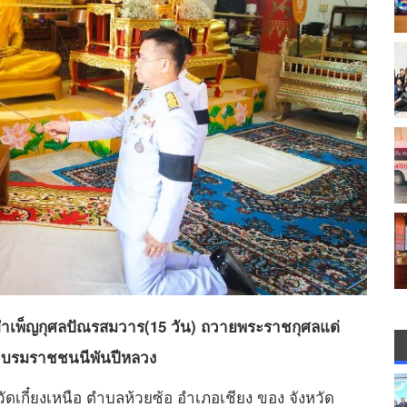
บำเพ็ญกุศลปัณรสมวาร(15 วัน) ถวายพระราชกุศลแด่
พระบรมราชชนนีพันปีหลวง
วัดเกี๋ยงเหนือ ตำบลห้วยซ้อ อำเภอเชียง ของ จังหวัด