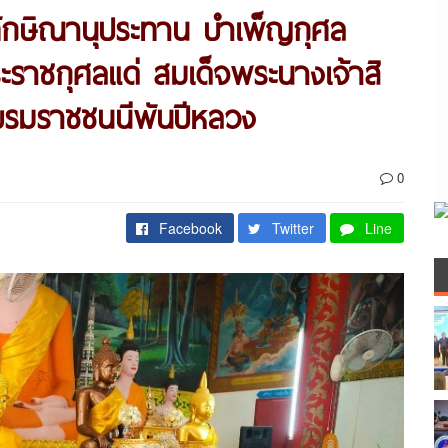
ักษิณานุประทาน บำเพ็ญกุศล
ราชกุศลแด่ สมเด็จพระนางเจ้าสิ
ะบรมราชชนนีพันปีหลวง
0
Facebook
Twitter
Line