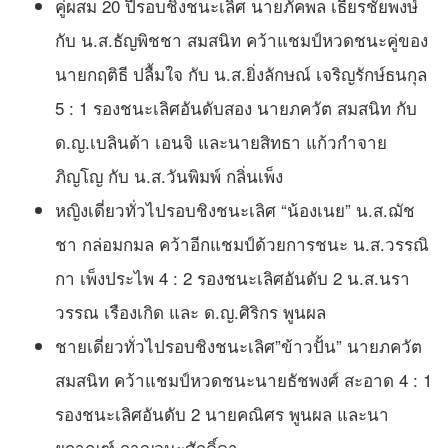
คู่ผสม 20 ปีรอบชิงชนะเลิศ นายภัคพล เธียรชัยพงษ์
กับ น.ส.ธัญพิชชา สมสนิท คว้าแชมป์หวดชนะคู่ของ
นายกฤติธี ปลื้มใจ กับ น.ส.ยิ่งลักษณ์ เจริญรักษ์ธนกุล
5 : 1 รองชนะเลิศอันดับสอง นายภควัต สมสนิท กับ
ด.ญ.เบลินด้า เอนจิ และนายสิทธา แก้วกำจาย
ภิญโญ กับ น.ส.วันพิมพ์ กลิ่นเพ็ง
หญิงเดี่ยวทั่วไปรอบชิงชนะเลิศ “น้องเนย” น.ส.ฌัช
ชา กล่อมกมล คว้าอีกแชมป์ด้วยการชนะ น.ส.วรรณิ
กา เพ็งประไพ 4 : 2 รองชนะเลิศอันดับ 2 น.ส.นรา
วรรณ เรืองเกิด และ ด.ญ.ศิริกร พูนผล
ชายเดี่ยวทั่วไปรอบชิงชนะเลิศ”ข้าวปั้น” นายภควัต
สมสนิท คว้าแชมป์หวดชนะนายธัชพงศ์ สะอาด 4 : 1
รองชนะเลิศอันดับ 2 นายคณิศร พูนผล และนา
ยกาณฑ์ กาญจนะศักดิ์ดา