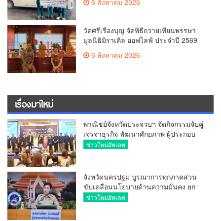
6 สิงหาคม 2026
20,000 บาท
วัดศรีเรืองบุญ จัดพิธีถวายเทียนพรรษา
มูลนิธิมิราเคิล ออฟไลฟ์ ประจำปี 2569
พล.ต.ต.ศิริวัฒน์ ดีพอ ให้เกียรติเป็น
6 สิงหาคม 2026
ประธาน
เรื่องมาใหม่
พาณิชย์จังหวัดประจวบฯ จัดกิจกรรมจับคู่
เจรจาธุรกิจ พัฒนาศักยภาพ ผู้ประกอบ
การ ขยายช่องทางการค้า สู่การค้า
ข่าวใหม่อัพเดท
ระหว่างประเทศ
จังหวัดนครปฐม บูรณาการทุกภาคส่วน
ขับเคลื่อนนโยบายด้านความมั่นคง ยก
ระดับการป้องกันอาชญากรรมทาง
ข่าวใหม่อัพเดท
เทคโนโลยี