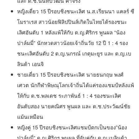
และ ด.ช.นนท์ปวัฒน์ คำจริง
หญิงเดี่ยว 15 ปีรอบชิงชนะเลิศ น.ส.เรียนนา แคลร์ ซี
โมราเรส สาวน้อยฟิลิปปินส์เกิดในไทยได้รองชนะ
เลิศอันดับ 1 หลังแพ้ให้กับ ด.ญ.ศิริกร พูนผล “น้อง
ปาล์มมี่” นักหวดสาวน้อยเจ้าถิ่นวัย 12 ปี 1 : 4 รอง
ชนะเลิศอันดับ 2 ด.ญ.นกรณ์ เกตุมะยูร และ ด.ญ.เบ
ลินด้า เอนจิ
ชายเดี่ยว 15 ปีรอบชิงชนะเลิศ นายธนกฤษ พงศ์
เศวต นักกีฬาพิษณุโลกเจ้าถิ่นได้แค่รองแชมป์หลังแพ้
ให้กับ ด.ช.พลเดช ระภาพันธ์ 1 : 4 รองชนะเลิศ
อันดับสอง นายคณิศร พูนผล และ ด.ช.ประวัฒน์ชัย
แม้นเหมือน
หญิงคู่ 15 ปีรอบชิงชนะเลิศแชมป์ตกเป็นของ”น้อง
ปาล์มมี่” ด.ญ.ศิริกร พูนผล ที่จับคู่กับ ด.ญ.เบลินด้า