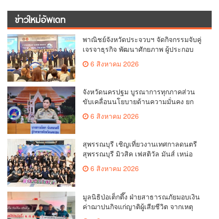
ข่าวใหม่อัพเดท
พาณิชย์จังหวัดประจวบฯ จัดกิจกรรมจับคู่
เจรจาธุรกิจ พัฒนาศักยภาพ ผู้ประกอบ
การ ขยายช่องทางการค้า สู่การค้า
6 สิงหาคม 2026
ระหว่างประเทศ
จังหวัดนครปฐม บูรณาการทุกภาคส่วน
ขับเคลื่อนนโยบายด้านความมั่นคง ยก
ระดับการป้องกันอาชญากรรมทาง
6 สิงหาคม 2026
เทคโนโลยี
สุพรรณบุรี เชิญเที่ยวงานเทศกาลดนตรี
สุพรรณบุรี มิวสิค เฟสติวัล มันส์ เหน่อ
มาก
6 สิงหาคม 2026
มูลนิธิป่อเต็กตึ๊ง ฝ่ายสาธารณภัยมอบเงิน
ค่าฌาปนกิจแก่ญาติผู้เสียชีวิต จากเหตุ
เพลิงไหม้ โรงเบียร์ ณ ลาดพร้าว จำนวน