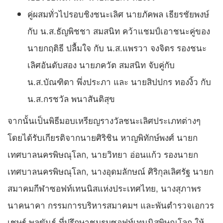
คู่ผสมทั่วไปรอบชิงชนะเลิศ นายภัคพล เธียรชัยพงษ์
กับ น.ส.ธัญพิชชา สมสนิท คว้าแชมป์เอาชนะคู่ของ
นายกฤติธี ปลื้มใจ กับ น.ส.แพรวา จงจิตร รองชนะ
เลิศอันดับสอง นายภควัต สมสนิท จับคู่กับ
น.ส.บัณฑิตา พึ่งประภา และ นายสิปปกร ทองงิ้ว กับ
น.ส.กรชวัล พนาสันติสุข
จากนั้นเป็นพิธีมอบเหรียญรางวัลชนะเลิศประเภทต่างๆ
โดยได้รับเกียรติจากนายศิริชิน หาญพิทักษ์พงศ์ นายก
เทศบาลนครพิษณุโลก, นายวิทยา อ่อนแก้ว รองนายก
เทศบาลนครพิษณุโลก, นางอุดมลักษณ์ ศิริกุลเลิศรัฐ นายก
สมาคมกีฬาซอฟท์เทนนิสแห่งประเทศไทย, นางสุภาพร
นาคนาคา กรรมการบริหารสมาคมฯ และพันตำรวจเอกวร
เชษฐ์ พลขันธ์ ที่ปรึกษาชมรมซอฟท์เทนนิสพิษณุโลก ให้