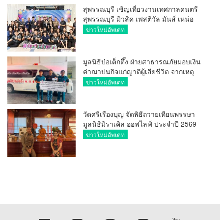
สุพรรณบุรี เชิญเที่ยวงานเทศกาลดนตรี
สุพรรณบุรี มิวสิค เฟสติวัล มันส์ เหน่อ
มาก
ข่าวใหม่อัพเดท
มูลนิธิป่อเต็กตึ๊ง ฝ่ายสาธารณภัยมอบเงิน
ค่าฌาปนกิจแก่ญาติผู้เสียชีวิต จากเหตุ
เพลิงไหม้ โรงเบียร์ ณ ลาดพร้าว จำนวน
ข่าวใหม่อัพเดท
20,000 บาท
วัดศรีเรืองบุญ จัดพิธีถวายเทียนพรรษา
มูลนิธิมิราเคิล ออฟไลฟ์ ประจำปี 2569
พล.ต.ต.ศิริวัฒน์ ดีพอ ให้เกียรติเป็น
ข่าวใหม่อัพเดท
ประธาน