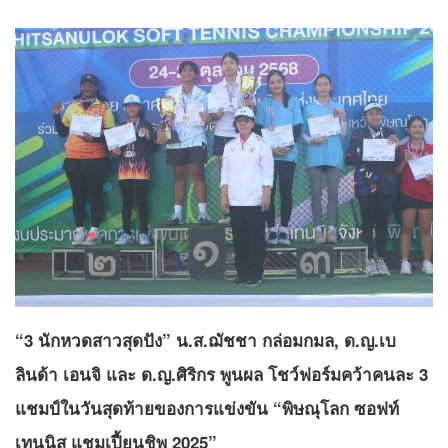
“3 นักหวดสาวสุดปัง” น.ส.ฌัชชา กล่อมกมล, ด.ญ.เบ
ลินด้า เอนจิ และ ด.ญ.ศิริกร พูนผล โชว์ฟอร์มคว้าคนละ 3
แชมป์ในวันสุดท้ายของการแข่งขัน “พิษณุโลก ซอฟท์
เทนนิส แชมเปี้ยนชิพ 2025”