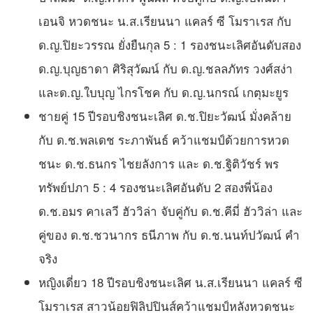
เอนจิ หวดชนะ น.ส.เรียนนา แคลร์ ซี โมราเรส กับ
ด.ญ.ปิยะวรรณ ยั่งยืนกุล 5 : 1 รองชนะเลิศอันดับสอง
ด.ญ.บุญธาดา ศิริสุวัฒน์ กับ ด.ญ.ชลลภัทร วงศ์สง่า
และด.ญ.ใบบุญ ไกรโชค กับ ด.ญ.นกรณ์ เกตุมะยูร
ชายคู่ 15 ปีรอบชิงชนะเลิศ ด.ช.ปิยะวัฒน์ มั่งคล้าย
กับ ด.ช.พลเดช ระภาพันธ์ คว้าแชมป์ด้วยการหวด
ชนะ ด.ช.ธนกร ไชยลังการ และ ด.ช.ฐิติวัชร์ พร
ทรัพย์ปภา 5 : 4 รองชนะเลิศอันดับ 2 สองพี่น้อง
ด.ช.อมร คาเลวี ฮัววิล่า จับคู่กับ ด.ช.คีมี่ ฮัววิล่า และ
คู่ของ ด.ช.ชวนากร ธนีภาพ กับ ด.ช.นนท์ปวัฒน์ คำ
จริง
หญิงเดี่ยว 18 ปีรอบชิงชนะเลิศ น.ส.เรียนนา แคลร์ ซี
โมราเรส สาวน้อยฟิลิปปินส์คว้าแชมป์หลังหวดชนะ