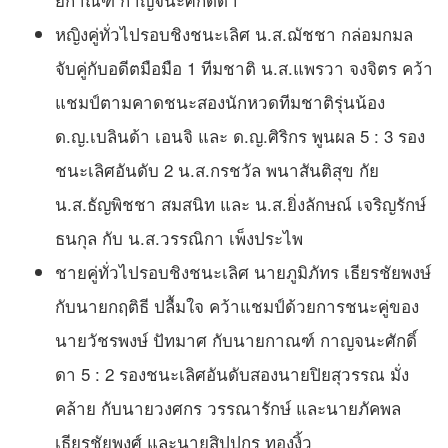
หญิงคู่ทั่วไปรอบชิงชนะเลิศ น.ส.ฌัชชา กล่อมกมล
จับคู่กับอดีตมือมือ 1 ทีมชาติ น.ส.แพรวา จงจิตร คว้า
แชมป์ตามคาดชนะสองนักหวดทีมชาติรุ่นน้อง
ด.ญ.เบลินด้า เอนจิ และ ด.ญ.ศิริกร พูนผล 5 : 3 รอง
ชนะเลิศอันดับ 2 น.ส.กรชวัล พนาสันติสุข กัย
น.ส.ธัญพิชชา สมสนิท และ น.ส.ยิ่งลักษณ์ เจริญรักษ์
ธนกุล กับ น.ส.วรรณิกา เพ็งประไพ
ชายคู่ทั่วไปรอบชิงชนะเลิศ นายภูมิภัทร เธียรชัยพงษ์
กับนายกฤติธี ปลื้มใจ คว้าแชมป์ด้วยการชนะคู่ของ
นายวัชรพงษ์ ปัทมาศ กับนายกาณฑ์ กาญจนะศักดิ์
ดา 5 : 2 รองชนะเลิศอันดับสองนายปิยสุวรรณ มั่ง
คล้าย กับนายวงศกร วรรณารักษ์ และนายภัคพล
เธียรชัยพงศ์ และนายสิปปกร ทองงิ้ว