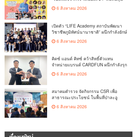
ช่วยหมาแมวจรจัด
6 สิงหาคม 2026
เปิดตัว “LIFE Academy สถาบันพัฒนา
วิชาชีพภูมิทัศน์นานาชาติ” ผนึกกำลังยักษ์
ใหญ่จีน “Garden Group China” แลก
6 สิงหาคม 2026
เปลี่ยนองค์ความรู้ระดับสากล
คิดซ์ แอนด์ คิทซ์ คว้าสิทธิ์ตัวแทน
จำหน่ายแบรนด์ CARDFUN ผนึกกำลังรุก
ตลาด TCG ไทย เปิดตัว “Marvel Hero
6 สิงหาคม 2026
Rush TCG” ตั้งเป้าขยายฐานคอมมูนิตี้
และขับเคลื่อนยอดขายผ่านร้านค้าทั่ว
ประเทศ
สมาคมตำรวจ จัดกิจกรรม CSR เพื่อ
สาธารณะประโยชน์ ในพื้นที่ป่าละอู
โรงเรียนตำรวจตระเวนชายแดนนเรศวร
6 สิงหาคม 2026
ป่าละอู
เรื่องมาใหม่