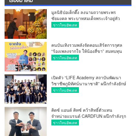
มูลนิธิป่อเต็กตึ๊ง ลงนามถวายพระพร
ชัยมงคล พระบาทสมเด็จพระเจ้าอยู่หัว
เนื่องในโอกาสวันเฉลิมพระชนมพรรษา
ข่าวใหม่อัพเดท
28 กรกฎาคม 2569
คนบันเทิงรวมพลังจัดคอนเสิร์ตการกุศล
“ร้องเพลงจากใจ ให้น้องสี่ขา” สมทบทุน
ช่วยหมาแมวจรจัด
ข่าวใหม่อัพเดท
เปิดตัว “LIFE Academy สถาบันพัฒนา
วิชาชีพภูมิทัศน์นานาชาติ” ผนึกกำลังยักษ์
ใหญ่จีน “Garden Group China” แลก
ข่าวใหม่อัพเดท
เปลี่ยนองค์ความรู้ระดับสากล
คิดซ์ แอนด์ คิทซ์ คว้าสิทธิ์ตัวแทน
จำหน่ายแบรนด์ CARDFUN ผนึกกำลังรุก
ตลาด TCG ไทย เปิดตัว “Marvel Hero
ข่าวใหม่อัพเดท
Rush TCG” ตั้งเป้าขยายฐานคอมมูนิตี้
และขับเคลื่อนยอดขายผ่านร้านค้าทั่ว